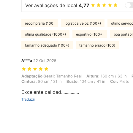
Ver avaliações de local
4,77
recompraria (100)
logística veloz (100+)
ótimo serviço
ótima qualidade (1000+)
esportivo (100+)
boa portabi
tamanho adequado (100+)
tamanho errado (100)
A***a
22 Oct,2025
Adaptação Geral: Tamanho Real, Altura: 160 cm / 63 in, Peso: 52 kg /
Adaptação Geral:
Tamanho Real
Altura:
160 cm / 63 in
Cintura:
80 cm / 31 in
Busto:
104 cm / 41 in
Cor:
Preto
Excelente calidad...............
Traduzir