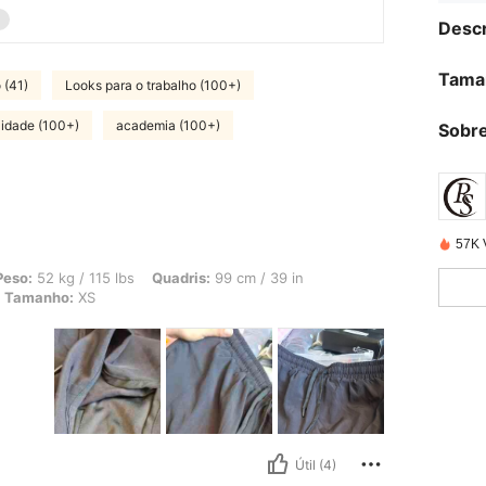
Descr
Tama
 (41)
Looks para o trabalho (100+)
lidade (100+)
academia (100+)
Sobre
57K 
 115 lbs, Quadris: 99 cm / 39 in, Cintura: 80 cm / 31 in, Busto: 104 cm / 41 in, C
Peso:
52 kg / 115 lbs
Quadris:
99 cm / 39 in
Tamanho:
XS
Útil (4)