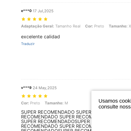
e***0
17 Jul,2025
Adaptação Geral: Tamanho Real, Cor: Preto, Tamanho: XL
Adaptação Geral:
Tamanho Real
Cor:
Preto
Tamanho:
X
excelente calidad
Traduzir
v***9
24 May,2025
Usamos cookie
Cor: Preto, Tamanho: M
Cor:
Preto
Tamanho:
M
consulte nos
SUPER RECOMENDADO SUPER RECOMENDADO 
RECOMENDADO SUPER RECOMENDADO SUPER
SUPER RECOMENDADOSUPER RECOMENDADO 
RECOMENDADO SUPER RECOMENDADOSUPER 
RECOMENDADOSUPER RECOMENDADO SUPER