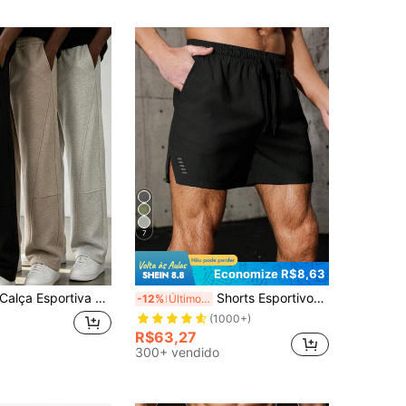
7
Economize R$8,63
alça Esportiva Solta com Blocos de Cor Preta para Homens, Roupa Masculina de Verão, Respirável e Confortável
Shorts Esportivos Externos Pretos de Secagem Rápida e Elásticos com Vários Bolsos, Verão
-12%
Últimos 3 dias
(1000+)
R$63,27
300+ vendido