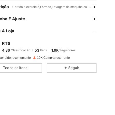
ição
Corrida e exercício,Forrado,Lavagem de máquina ou lavagem profission
4,86
53
1.9K
nho E Ajuste
 A Loja
4,86
53
1.9K
RTS
4,86
53
1.9K
Classificação
Itens
Seguidores
f***z
pago
1 dia atrás
Vendido recentemente
10K Compra recorrente
4,86
53
1.9K
or: Preto, Tamanho: XS
Todos os itens
Seguir
4,86
53
1.9K
4,86
53
1.9K
4,86
53
1.9K