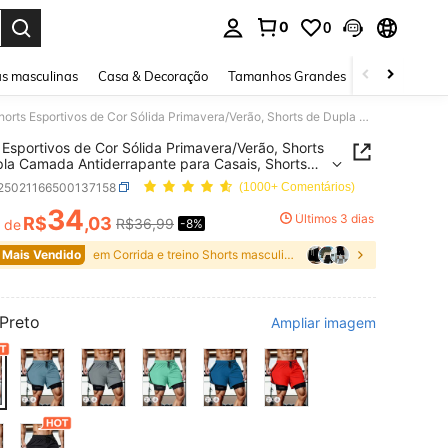
0
0
ar. Press Enter to select.
s masculinas
Casa & Decoração
Tamanhos Grandes
Joias e acessó
Shorts Esportivos de Cor Sólida Primavera/Verão, Shorts de Dupla Camada Antiderrapante para Casais, Shorts Esportivos de Dupla Camada Masculino e Feminino, Corrida, Calças de Fitness ao Ar Livre, Roupa de Verão Masculina, Shorts Soltos, Athleisure
 Esportivos de Cor Sólida Primavera/Verão, Shorts
la Camada Antiderrapante para Casais, Shorts
ivos de Dupla Camada Masculino e Feminino,
t25021166500137158
(1000+ Comentários)
a, Calças de Fitness ao Ar Livre, Roupa de Verão
ina, Shorts Soltos, Athleisure
34
Últimos 3 dias
R$
,03
R$36,99
r de
-8%
ICE AND AVAILABILITY
 Mais Vendido
em Corrida e treino Shorts masculinos para ativida
Preto
Ampliar imagem