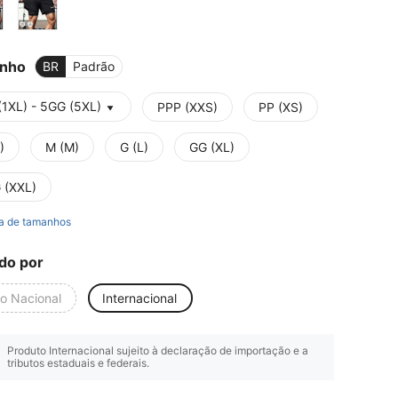
nho
BR
Padrão
(1XL) - 5GG (5XL)
PPP (XXS)
PP (XS)
)
M (M)
G (L)
GG (XL)
 (XXL)
a de tamanhos
do por
io Nacional
Internacional
Produto Internacional sujeito à declaração de importação e a
tributos estaduais e federais.