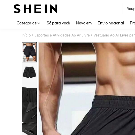
Roup
Use up 
Categorias
Só para você
Novo em
Envio nacional
Pr
Início
Esportes e Atividades Ao Ar Livre
Vestuário Ao Ar Livre p
/
/