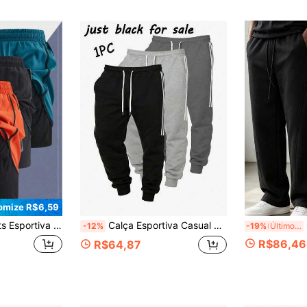
omize R$6,59
ecido Respirável e de Secagem Rápida, Design Anti-Exposição, Bolso Interno, Cintura Pode Pendurar Toalha [Acessórios Não Incluídos, Acessórios São Apenas para Efeito de Exibição], Adequada para Esportes ao Ar Livre, Treinamento, Corrida, Ioga, Ciclismo, Caminhada, Basquete
Calça Esportiva Casual Masculina, Adequada para Todas as Estações, Design com Listras Laterais, Tecido Macio e Amigável à Pele, Adequada para Esportes ao Ar Livre e Fitness
C
-12%
-19%
Últimos 3 dias
R$86,46
R$64,87