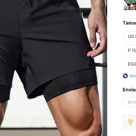
Tama
GG 
P (S
EGG
Gui
Envia
Env