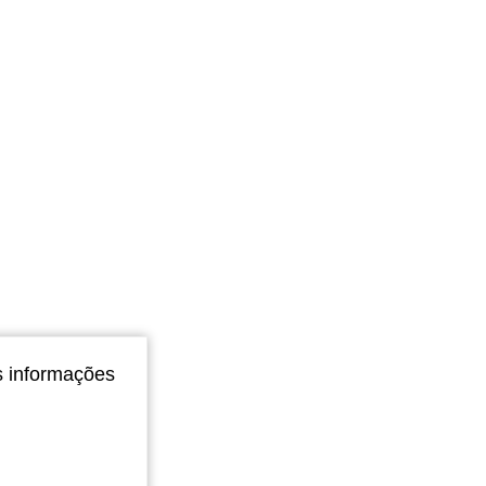
4,86
53
1.9K
4,86
53
1.9K
4,86
53
1.9K
s informações