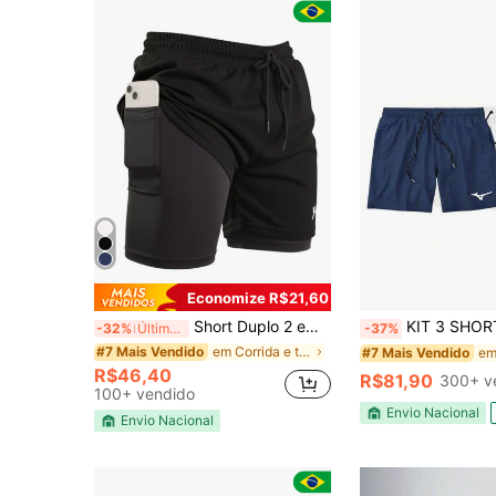
Economize R$21,60
Short Duplo 2 em 1 Masculino com Bolso Interno para Corrida, Treino e Academia – Compressão Térmica
KIT 3 SHORT TACTEL ELASTANO ESPORTIVO A
-32%
Últimos 3 dias
-37%
em Corrida e treino Shorts masculinos para ativida
#7 Mais Vendido
#7 Mais Vendido
R$46,40
R$81,90
300+ v
100+ vendido
Envio Nacional
Envio Nacional