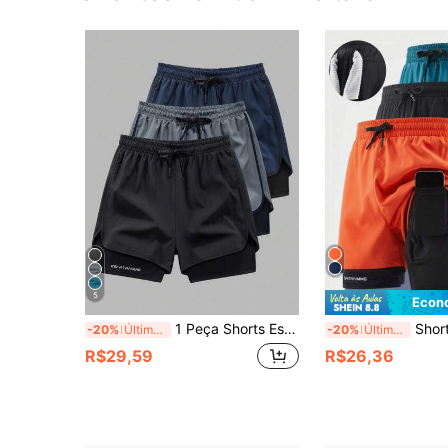
5
Econ
1 Peça Shorts Esportivos Masculinos para Outdoor, Respirável e de Secagem Rápida com Estampa, Adequado para Corrida e Fitness Outdoor na Primavera/Verão, Cor Preta
Shorts Esportiva Casual Masculina, Shorts Masculina para Uso Externo, Shorts Esportiva 2 em 1 Masculina para Verão, T
-20%
Últimos 3 dias
-20%
Últimos 3 dias
R$29,59
R$26,36