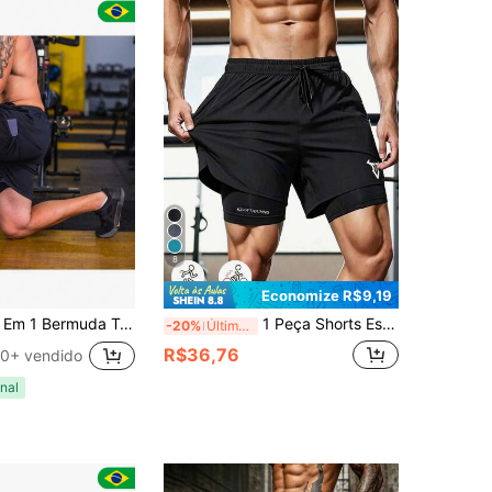
8
Economize R$9,19
da Treino Academia - Short Dry Fit Masculino
1 Peça Shorts Esportivos com Estampa de Cabeça de Touro em Cor Sólida, Resistente à Abrasão e Leve, Shorts de Corrida Unissex de Dupla Camada para Fitness ao Ar Livre Primavera Verão
-20%
Últimos 3 dias
R$36,76
0+ vendido
nal