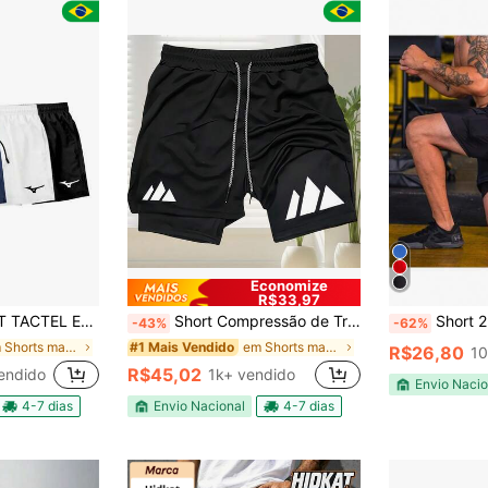
Economize
R$33,97
CADEMIA FITNESS DRY FIT BERMUDA LEVE
Short Compressão de Treino Masculino Dois em Um, Clássicos e Versáteis com Estampado para Corrida
Short 2 Em 1 Bermu
-43%
-62%
em Shorts masculinos para atividades ao ar livre
em Shorts masculinos para atividades ao ar livre
#1 Mais Vendido
R$26,80
10
R$45,02
endido
1k+ vendido
Envio Nacio
4-7 dias
Envio Nacional
4-7 dias