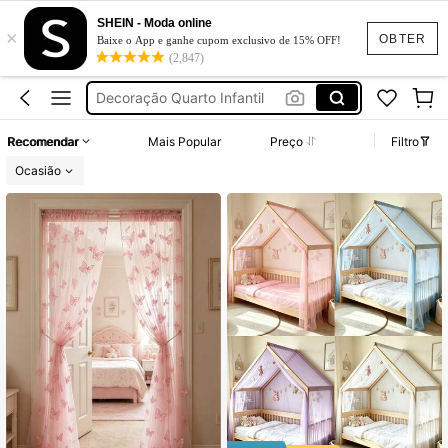
SHEIN - Moda online
×
Mosquiteiro
OBTER
Baixe o App e ganhe cupom exclusivo de 15% OFF!
(2,847)
Cama Infantil
Decoração Quarto Infantil
Cortina Para Quarto
Recomendar
Mais Popular
Preço
Filtro
Quarto Infantil Menina
Ocasião
Mosquiteiro
Cama Infantil