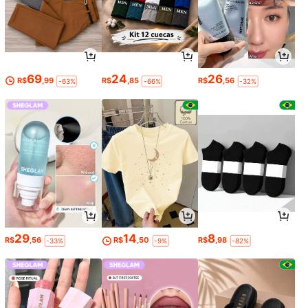
ão de Festa de Ano Novo 2027, Dec
oração de Inverno
69
24
26
R$
,99
R$
,85
R$
,56
-63%
-66%
-32%
29
14
8
R$
,56
R$
,50
R$
,98
-33%
-9%
-82%