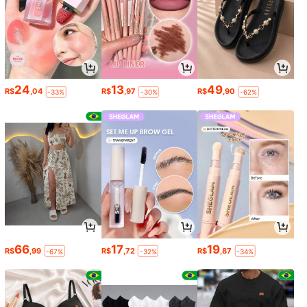
24
13
49
R$
,04
R$
,97
R$
,90
-33%
-30%
-62%
66
17
19
R$
,99
R$
,72
R$
,87
-67%
-32%
-34%