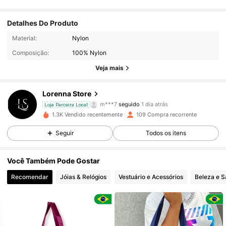
Detalhes Do Produto
386 Seguidores
4,87
Material:
Nylon
Composição:
100% Nylon
386 Seguidores
4,87
Veja mais
386 Seguidores
4,87
Lorenna Store
m***7
seguido
1 dia atrás
Loja Parceira Local
386 Seguidores
4,87
1.3K Vendido recentemente
109 Compra recorrente
Seguir
Todos os itens
386 Seguidores
4,87
Você Também Pode Gostar
386 Seguidores
4,87
Recomendar
Jóias & Relógios
Vestuário e Acessórios
Beleza e 
386 Seguidores
4,87
386 Seguidores
4,87