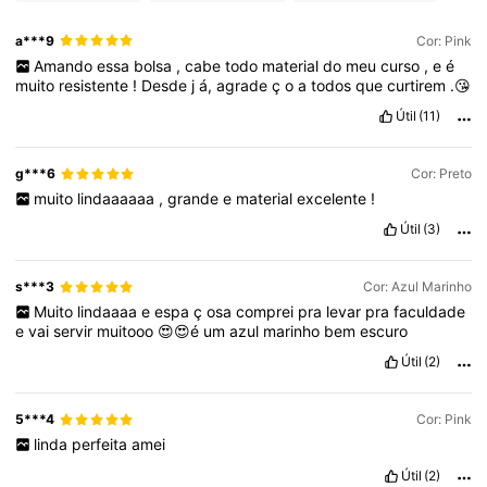
a***9
Cor: Pink
Amando
essa
bolsa
,
cabe
todo
material
do
meu
curso
,
e
é
muito
resistente
!
Desde
j
á,
agrade
ç
o
a
todos
que
curtirem
.😘
Útil
(11)
g***6
Cor: Preto
muito
lindaaaaaa
,
grande
e
material
excelente
!
Útil
(3)
s***3
Cor: Azul Marinho
Muito
lindaaaa
e
espa
ç
osa
comprei
pra
levar
pra
faculdade
e
vai
servir
muitooo
😍😍é
um
azul
marinho
bem
escuro
Útil
(2)
5***4
Cor: Pink
linda
perfeita
amei
Útil
(2)