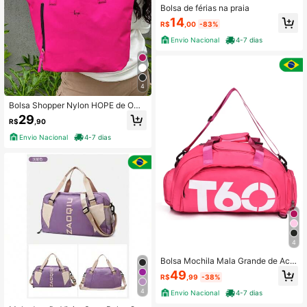
Bolsa de férias na praia
14
R$
,00
-83%
Envio Nacional
4-7 dias
4
Bolsa Shopper Nylon HOPE de Omb
ro Clean Esportiva Academia Bags
29
R$
,90
Gym Masculino Feminino Ziper Vert
ical Frontal Resistente Treino Cross
Envio Nacional
4-7 dias
body Unisex
4
Bolsa Mochila Mala Grande de Aca
demia De Viagem Fitness Esportiva
49
R$
,99
-38%
-W0831
4
Envio Nacional
4-7 dias