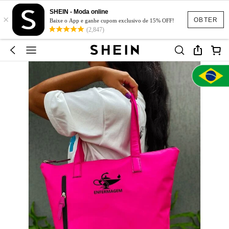
SHEIN - Moda online
×
OBTER
Baixe o App e ganhe cupom exclusivo de 15% OFF!
(2,847)