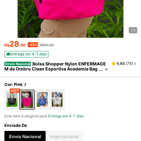
1/3
28
-52%
R$
,90
R$59,90
Entrega em 4-7 dias
Bolsa Shopper Nylon ENFERMAGE
4,88
(
75
)
Envio Nacional
M de Ombro Clean Esportiva Academia Bag
s Gym Masculino Feminino Ziper Vertical Fr
ontal Resistente
Cor: Pink
Este item é elegível para
Entrega em 4-7 dias
Enviado De
Envio Nacional
Internacional