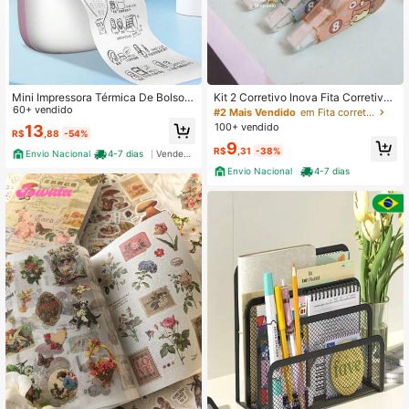
Mini Impressora Térmica De Bolso P
Kit 2 Corretivo Inova Fita Corretiva
ortátil Impressão Sem Fio Fotos Not
60+ vendido
Capivara Corretivo escolar
#2 Mais Vendido
em Fita corretiva
as Bluetooth Para Android iOS
100+ vendido
13
R$
,88
-54%
9
R$
,31
-38%
Envio Nacional
4-7 dias
Vendedor Indicado
Envio Nacional
4-7 dias