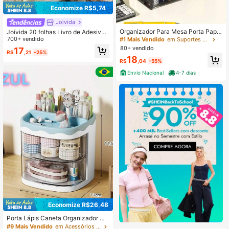
Economize R$5,74
Joivida
Organizador Para Mesa Porta Papei
Joivida 20 folhas Livro de Adesivos
s Aramado Multiuso BF4044
Vintage, Série de Plantas, Cogumel
700+ vendido
#1 Mais Vendido
em Suportes para livros
os e Fazenda feita de PVC e Materi
80+ vendido
17
R$
,21
-25%
al Washi para Estilo Ins Retro, Conta
18
Manual DIY, Decalques Decorativo
R$
,04
-55%
s, Artesanato em Papel, Colagem, Á
Envio Nacional
4-7 dias
lbum de Recortes, Material Escolar,
De Volta às Aulas
Economize R$26,48
Porta Lápis Caneta Organizador De
Mesa Com Divisorias De Gaveta M
#9 Mais Vendido
em Acessórios De Mesa De Escritório