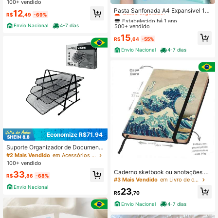
Estabelecido há 1 ano
100+ vendido
Quase esgotado!
Pasta Sanfonada A4 Expansível 12
12
R$
,49
-69%
Divisórias Organizador de Docume
Estabelecido há 1 ano
Estabelecido há 1 ano
ntos Colorida
Envio Nacional
4-7 dias
500+ vendido
Quase esgotado!
Quase esgotado!
Estabelecido há 1 ano
15
R$
,64
-55%
Quase esgotado!
Envio Nacional
4-7 dias
Economize R$71,94
Suporte Organizador de Document
os Papel A4 com 3 Bandejas Preto
#2 Mais Vendido
em Acessórios De Mesa De Escritório
100+ vendido
Caderno sketbook ou anotações A
33
R$
,86
-68%
RTES Orientais
#3 Mais Vendido
em Livro de cópia
Envio Nacional
23
R$
,70
Envio Nacional
4-7 dias