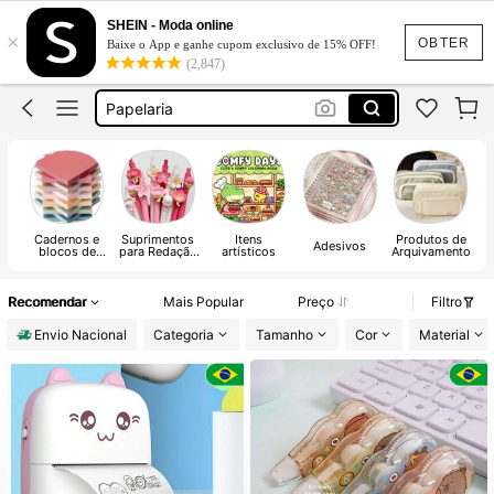
SHEIN - Moda online
×
Canetas
OBTER
Baixe o App e ganhe cupom exclusivo de 15% OFF!
(2,847)
Caderno
Papelaria
Estojo
Caneta
Canetas
Cadernos e
Suprimentos
Itens
Produtos de
Ac
Caderno
Adesivos
blocos de
para Redação
artísticos
Arquivamento
escrita
e Correção
Recomendar
Mais Popular
Preço
Filtro
Envio Nacional
Categoria
Tamanho
Cor
Material