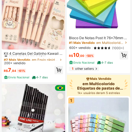
Bloco De Notas Post It 76x76mm Bl
oco Adesivo Para Anotações Colori
#1 Mais Vendido
em Multicolorido Blocos de Memória
do
600+ vendido
#2 Mais Vendido
em Envio rápido Canetas-tinteiro
(1000+)
Baixa taxa de devolução
Kit 4 Canetas Gel Gatinho Kawaii 0.
10
R$
,00
-50%
5mm Tinta Preta Secagem Rápida
#2 Mais Vendido
#2 Mais Vendido
em Envio rápido Canetas-tinteiro
em Envio rápido Canetas-tinteiro
Envio Nacional
4-7 dias
200+ vendido
Baixa taxa de devolução
Baixa taxa de devolução
1
other sellers
#2 Mais Vendido
em Envio rápido Canetas-tinteiro
7
R$
,84
-61%
Baixa taxa de devolução
Envio Nacional
4-7 dias
Mais Vendido
em Multicolorido
Etiquetas de pastas de
arquivos
1k+ usuários deram 5 estrelas
1