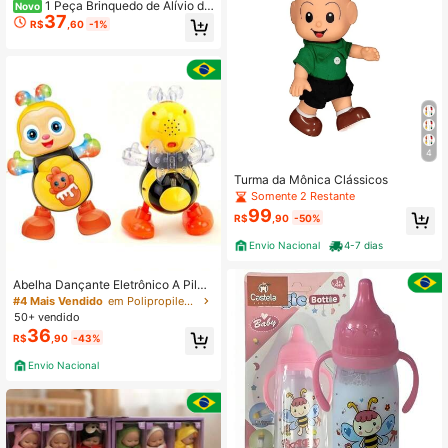
1 Peça Brinquedo de Alívio de
Novo
37
Estresse Trançado com Gradiente R
R$
,60
-1%
osa-Azul, Brinquedo de Apertar de
Gel TPR com Óleo de Coco, Anel Tr
ançado de Gel de Cristal, Bola de E
stresse ASMR Super Macia com Re
bote Lento, Prêmio de Carnaval Esc
olar de Halloween, Presente de Ped
ido de Loja
4
Turma da Mônica Clássicos
Somente 2 Restante
99
R$
,90
-50%
Envio Nacional
4-7 dias
Abelha Dançante Eletrônico A Pilha
Emite Som, Luz E Dança
#4 Mais Vendido
em Polipropileno Brinquedos de bonecas infantis
50+ vendido
36
R$
,90
-43%
Envio Nacional