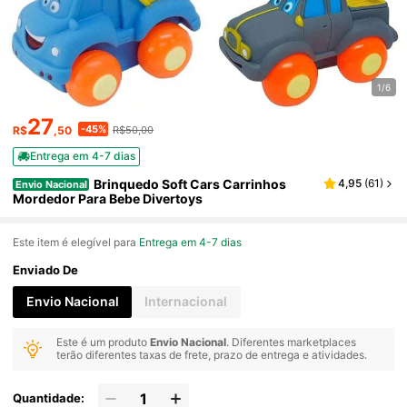
1/6
27
-45%
R$
,50
R$50,00
Entrega em 4-7 dias
Brinquedo Soft Cars Carrinhos
4,95
(
61
)
Envio Nacional
Mordedor Para Bebe Divertoys
Este item é elegível para
Entrega em 4-7 dias
Enviado De
Envio Nacional
Internacional
Este é um produto
Envio Nacional
. Diferentes marketplaces
terão diferentes taxas de frete, prazo de entrega e atividades.
Quantidade: