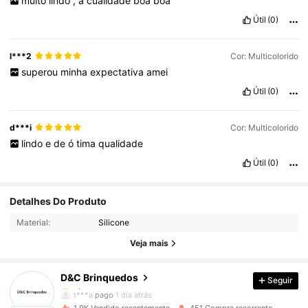
muito
lindo
,
a
cualidade
boa
boa
Útil
(0)
l***2
Cor: Multicolorido
superou
minha
expectativa
amei
Útil
(0)
d***i
Cor: Multicolorido
lindo
e
de
ó
tima
qualidade
Útil
(0)
2.8K Seguidores
4,91
Detalhes Do Produto
Material:
Silicone
2.8K Seguidores
4,91
Veja mais
D&C Brinquedos
Seguir
2.8K Seguidores
4,91
t***a
pago
1 dia atrás