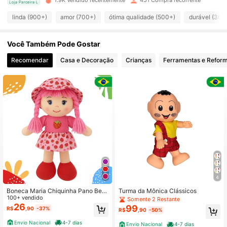
1.9K Vendido recentemente
451 Compra recorrente
cal
Loja Parceira Local
2.8K Seguidores
4,91
linda (900+)
amor (700+)
ótima qualidade (500+)
durável (300
Você Também Pode Gostar
2.8K Seguidores
4,91
Recomendar
Casa e Decoração
Crianças
Ferramentas e Refor
2.8K Seguidores
4,91
2.8K Seguidores
4,91
2.8K Seguidores
4,91
2.8K Seguidores
4,91
4
Boneca Maria Chiquinha Pano Beb
Turma da Mônica Clássicos
ê Criança Naninha Macia
100+ vendido
Somente 2 Restante
2.8K Seguidores
4,91
26
99
R$
,90
-37%
R$
,90
-50%
Envio Nacional
4-7 dias
Envio Nacional
4-7 dias