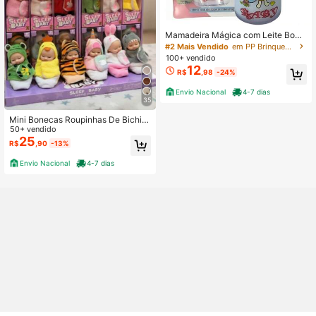
Mamadeira Mágica com Leite Bone
cas Brinquedo - Castela
#2 Mais Vendido
em PP Brinquedos de bonecas infantis
100+ vendido
12
R$
,98
-24%
Envio Nacional
4-7 dias
35
Mini Bonecas Roupinhas De Bichin
ho - Kit de 6 Unidades ou individuai
50+ vendido
s - Presente perfeito
25
R$
,90
-13%
Envio Nacional
4-7 dias