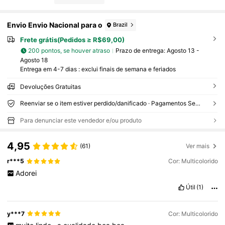
Envio Envio Nacional para o
Brazil
Frete grátis(Pedidos ≥ R$69,00)
200 pontos, se houver atraso
Prazo de entrega:
Agosto 13 -
Agosto 18
Entrega em 4-7 dias : exclui finais de semana e feriados
Devoluções Gratuitas
Reenviar se o item estiver perdido/danificado · Pagamentos Seguros · Proteção de privacidade
Para denunciar este vendedor e/ou produto
4,95
(61)
Ver mais
r***5
Cor: Multicolorido
Adorei
Útil
(1)
y***7
Cor: Multicolorido