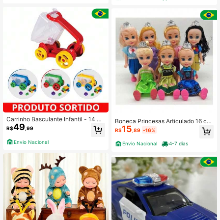
2.8K Seguidores
4,91
Carrinho Basculante Infantil - 14 Pe
Boneca Princesas Articulado 16 cm
49
ças De Montar Colorido - Matrix
15
Com Acessorios Pronta Entrega
R$
,99
R$
,89
-16%
Envio Nacional
Envio Nacional
4-7 dias