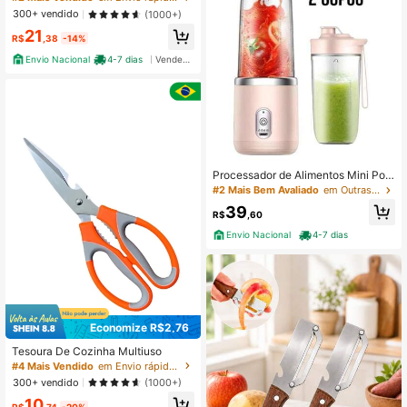
300+ vendido
(1000+)
21
R$
,38
-14%
Envio Nacional
4-7 dias
Vendedor Indicado
Processador de Alimentos Mini Port
átil 400ml​ - Com 6 Lâminas, para S
#2 Mais Bem Avaliado
em Outras ferramentas para frutas e vegetais
ucos, Vitaminas e Alimentos Macios
39
R$
,60
Envio Nacional
4-7 dias
Economize R$2,76
Tesoura De Cozinha Multiuso
#4 Mais Vendido
em Envio rápido Outras ferramentas para frutas e v
300+ vendido
(1000+)
10
R$
,74
-20%