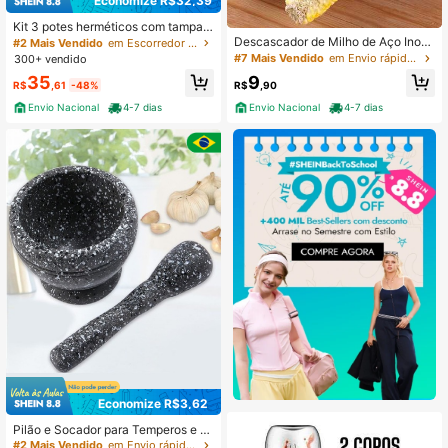
Economize R$32,39
Kit 3 potes herméticos com tampa d
e vedação segura e design empilhá
Descascador de Milho de Aço Inoxi
#2 Mais Vendido
em Escorredor e centrifugador de salada
vel para geladeira
dável Fácil e Prático
#7 Mais Vendido
em Envio rápido Outras ferramentas para frutas e v
300+ vendido
35
9
R$
,61
-48%
R$
,90
Envio Nacional
4-7 dias
Envio Nacional
4-7 dias
Economize R$3,62
Pilão e Socador para Temperos e C
aipirinha
#2 Mais Vendido
em Envio rápido Outras ferramentas para frutas e v