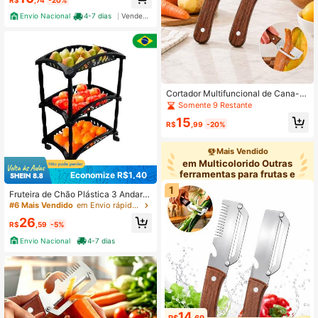
Envio Nacional
4-7 dias
Vendedor Indicado
Cortador Multifuncional de Cana-d
e-Açúcar, Cortador de Abacaxi, Des
Somente 9 Restante
cascador de Repolho e Vegetais, Ut
15
ensílio de Cozinha, Descascador de
R$
,99
-20%
Frutas e Vegetais, Raspador de Cas
ca Dura, Utensílio Doméstico de Co
Mais Vendido
zinha, Descascador de Utensílio de
em Multicolorido Outras
Cozinha Estilo de Cabo Aleatório C
ontorno de Lâmina Aleatório
ferramentas para frutas e
Economize R$1,40
1
Fruteira de Chão Plástica 3 Andare
s Arqplast Multiuso
#6 Mais Vendido
em Envio rápido Outras ferramentas para frutas e v
26
R$
,59
-5%
Envio Nacional
4-7 dias
14
R$
,69