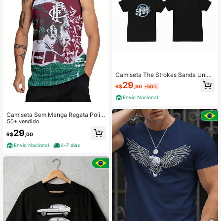
Camiseta The Strokes Banda Uniss
ex 100% Algodão Top Premium Stre
29
R$
,90
-50%
etwear Lançamento Varias Cores!!
Banda Rock
Envio Nacional
Camiseta Sem Manga Regata Polié
ster Fluminense
50+ vendido
29
R$
,00
Envio Nacional
4-7 dias