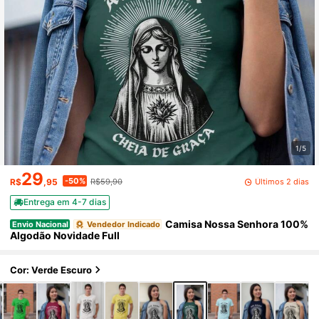
1/5
29
-50%
Últimos 2 dias
R$
,95
R$59,90
Entrega em 4-7 dias
Camisa Nossa Senhora 100%
Envio Nacional
Vendedor Indicado
Algodão Novidade Full
Cor: Verde Escuro