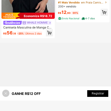
a Algodao Malha Premium Camisa I
#1 Mais Vendido
em Praia Camisetas masculinas
mportada Envio Imediato
200+ vendido
12
R$
,90
-91%
Economize R$18,72
Envio Nacional
4-7 dias
WHALE HOMME
Camiseta Masculina de Manga Curt
a com Listras Verticais em Seda de
56
R$
,18
-25%
Últimos 2 dias
Gelo, Ajuste Slim, Gola Redonda, Ef
eito Emagrecedor, Casual de Negóc
ios, Retrô, Manga Meia
GANHE R$12 OFF
ADICIONAR AO CARRINHO
Registrar
50% OFF!