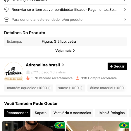
Reenviar se o item estiver perdido/danificado · Pagamentos Seguros · Proteção de privacidade
Para denunciar este vendedor e/ou produto
2.4K Seguidores
4,82
Detalhes Do Produto
Estampa:
Figura, Gráfico, Letra
2.4K Seguidores
4,82
Veja mais
Adrenalina brasil
Seguir
2.4K Seguidores
4,82
p***o
pago
1 dia atrás
m***s
seguido
1 dia atrás
3.7K Vendido recentemente
338 Compra recorrente
ado
Vendedor Indicado
2.4K Seguidores
4,82
mantêm aquecido (1000+)
suave (1000+)
ótimo material (1000+)
Você Também Pode Gostar
2.4K Seguidores
4,82
Recomendar
Sapato
Vestuário e Acessórios
Jóias & Relógios
2.4K Seguidores
4,82