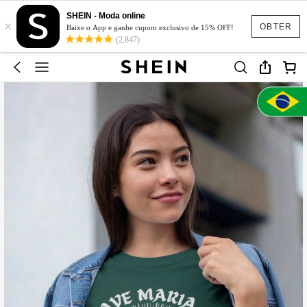
SHEIN - Moda online
×
OBTER
Baixe o App e ganhe cupom exclusivo de 15% OFF!
(2,847)