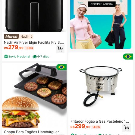
Nadir
Nadir Air Fryer Elgin Facilita Fry 3,5
279
L 220V Fritadeira Elétrica
R$
,99
-30%
Envio Nacional
4-7 dias
Fritador Fogão á Gas Pasteleiro 10
299
Litros Inox n18 Alta Pressão Batata f
R$
,90
-40%
rita Salgado Pastel Promoção Tach
Chapa Para Fogões Hambúrguer C
o