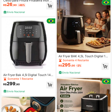
Cesto para Fritura Fritadeira Inox 2
26
2/26cm Reforçado c/ alça
R$
,90
-46%
Envio Nacional
Air Fryer BAK 4,5L Touch Digital 12
7V Fritadeira Sem Óleo 1000W Pain
Somente 4 Restante
el Digital Cozinha Saudável
295
R$
,00
-2%
Envio Nacional
Air Fryer Bak 4,5l Digital Touch 140
0w 220v Preta
Somente 1 Restante
299
R$
,90
Envio Nacional