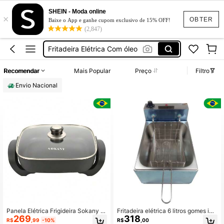
Churrasqueira
SHEIN - Moda online
×
Fritadeira Elétrica
OBTER
Baixe o App e ganhe cupom exclusivo de 15% OFF!
(2,847)
Fritadeira Elétrica Com óleo
Airfryer Fritadeira Elétrica
Pipoqueira Elétrica
Recomendar
Mais Popular
Preço
Filtro
Churrasqueira
Envio Nacional
Fritadeira Elétrica
Panela Elétrica Frigideira Sokany 1
Fritadeira elétrica 6 litros gomes ino
269
318
500w Fritar Assar Ferver Preto 60h
x 220v muita potencia
R$
,99
-10%
R$
,00