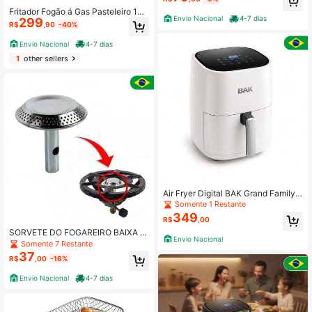
Fritador Fogão á Gas Pasteleiro 10
Envio Nacional
4-7 dias
299
Litros Inox n18 Alta Pressão Batata f
R$
,90
-40%
rita Salgado Pastel Promoção Tach
o
Envio Nacional
4-7 dias
1
other sellers
Air Fryer Digital BAK Grand Family
5,5L 127V 1500W Painel Touch Se
Somente 1 Restante
m Óleo Para Toda Família
349
R$
,00
SORVETE DO FOGAREIRO BAIXA P
Envio Nacional
RESSÃO ZINCADO
Somente 7 Restante
37
R$
,00
-16%
Envio Nacional
4-7 dias