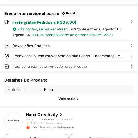
Envio Internacional para o
Brazil
Frete grátis(Pedidos ≥ R$69,00)
200 pontos, se houver atraso
Prazo de entrega:
Agosto 16 -
Agosto 24,
60% de probabilidade de entrega em até
12
dias
Devoluções Gratuitas
Reenviar se o item estiver perdido/danificado · Pagamentos Seguros · Proteção de privacidade
Para denunciar este vendedor e/ou produto
11 Seguidores
4,80
Detalhes Do Produto
11 Seguidores
4,80
Material:
Ferro
11 Seguidores
4,80
Veja mais
11 Seguidores
4,80
11 Seguidores
4,80
Haixi Creativity
s***v
seguido
1 dia atrás
11 Seguidores
4,80
779 Vendido recentemente
11 Seguidores
4,80