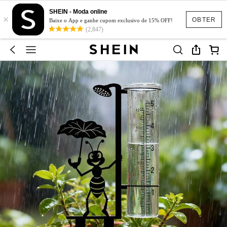
SHEIN - Moda online
×
OBTER
Baixe o App e ganhe cupom exclusivo de 15% OFF!
(2,847)