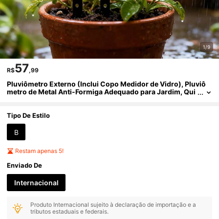
1/9
57
R$
,99
Pluviômetro Externo (Inclui Copo Medidor de Vidro), Pluviô
metro de Metal Anti-Formiga Adequado para Jardim, Qui
ntal, Pátio e Gramado, com Números Grandes e Fáceis de
Ler
Tipo De Estilo
B
Restam apenas 5!
Enviado De
Internacional
Produto Internacional sujeito à declaração de importação e a
tributos estaduais e federais.