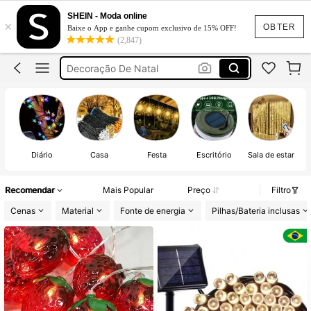
Luzes De Decoração
SHEIN - Moda online
×
Natal
OBTER
Baixe o App e ganhe cupom exclusivo de 15% OFF!
(2,847)
Decoração De Natal
Enfeites De Natal
Cortina De Led
Luzes De Decoração
Natal
Diário
Casa
Festa
Escritório
Sala de estar
Recomendar
Mais Popular
Preço
Filtro
Cenas
Material
Fonte de energia
Pilhas/Bateria inclusas