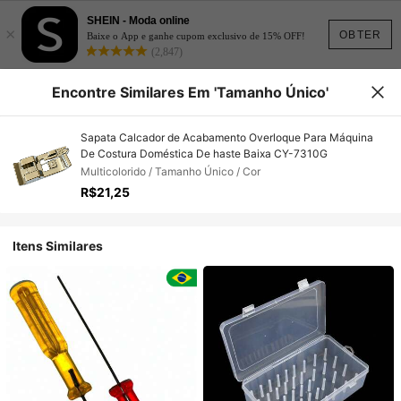
SHEIN - Moda online
×
OBTER
Baixe o App e ganhe cupom exclusivo de 15% OFF!
(2,847)
Encontre Similares Em 'Tamanho Único'
Sapata Calcador de Acabamento Overloque Para Máquina
De Costura Doméstica De haste Baixa CY-7310G
Multicolorido / Tamanho Único / Cor
R$21,25
Itens Similares