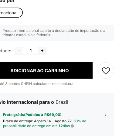
do por
rnacional
Produto Internacional sujeito à declaração de importação e a
tributos estaduais e federais.
idade:
ADICIONAR AO CARRINHO
até
3
pontos SHEIN calculados no checkout.
io Internacional para o
Brazil
Frete grátis(Pedidos ≥ R$69,00)
Prazo de entrega:
Agosto 14 - Agosto 22,
60% de
probabilidade de entrega em até
12
dias