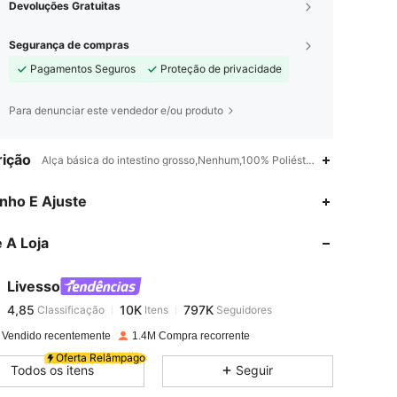
Devoluções Gratuitas
Segurança de compras
Pagamentos Seguros
Proteção de privacidade
Para denunciar este vendedor e/ou produto
ição
Alça básica do intestino grosso,Nenhum,100% Poliéster
4,85
10K
797K
nho E Ajuste
 A Loja
4,85
10K
797K
Livesso
4,85
10K
797K
Classificação
Itens
Seguidores
l***i
pago
1 dia atrás
 Vendido recentemente
1.4M Compra recorrente
4,85
10K
797K
Oferta Relâmpago
Todos os itens
Seguir