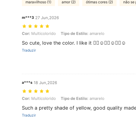
maravilhoso (1)
amor (2)
ótimas cores (2)
não se 
m***3
27 Jun,2026
Cor: Multicolorido, Tipo de Estilo: amarelo
Cor:
Multicolorido
Tipo de Estilo:
amarelo
So cute, love the color. I like it 👍🏻☺️👍🏻☺️👍🏻☺️
Traduzir
a***s
18 Jun,2026
Cor: Multicolorido, Tipo de Estilo: amarelo
Cor:
Multicolorido
Tipo de Estilo:
amarelo
Such a pretty shade of yellow, good quality made
Traduzir