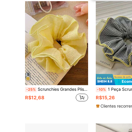
Econ
Scrunchies Grandes Plissados, Acessórios de Cabelo Florais Franceses, Elásticos de Cabelo Multicoloridos para Mulheres, Suportes de Rabo de Cavalo da Moda
1 Peça Scrunchie de Tecido Xadrez Grande e Personalizado na Moda, Bloco de Cores Verde e Preto, Coque Romântico Francês, Acessório de Cabelo para Rabo de Cavalo, Adequa
-25%
-10%
R$12,68
R$15,26
Clientes recorre