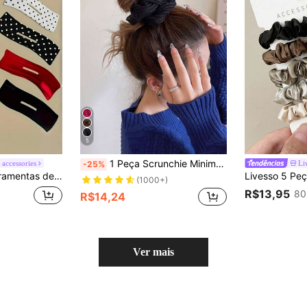
5
1 Peça Scrunchie Minimalista Sólida Casual Dopamina Dia dos Namorados Scrunchie Elásticos de Cabelo Acessórios de Cabelo para Rabo de Cavalo, Acessórios de Cabelo
r accessories
Li
-25%
 Mágicas de Torção Preguiçosa, Acessórios de Cabelo Simples para Mulheres
(1000+)
R$13,95
80
R$14,24
Ver mais