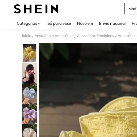
Motf
Use up 
Categorias
Só para você
Novo em
Envio nacional
Pr
Início
Vestuário e Acessórios
Acessórios Femininos
Acessórios
/
/
/