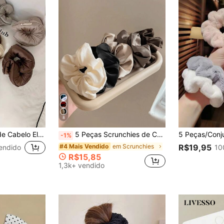
8
1 Peça Scrunchie de Cabelo Elástico de Esponja para Dormir, Acessório de Cabelo Feminino, Scrunchie de Cabelo Grande Macio de Cetim Sólido Preenchido, Acessórios de Cabelo
5 Peças Scrunchies de Cetim Preto e Marrom, 3,35 Polegadas, Elásticos de Cabelo, Rabos de Cavalo, Elásticos de Cabelo, Acessórios de Cabelo, Uso Diário, Estética Clean Girl
-1%
em Scrunchies
#4 Mais Vendido
R$19,95
endido
10
R$15,85
1,3k+ vendido