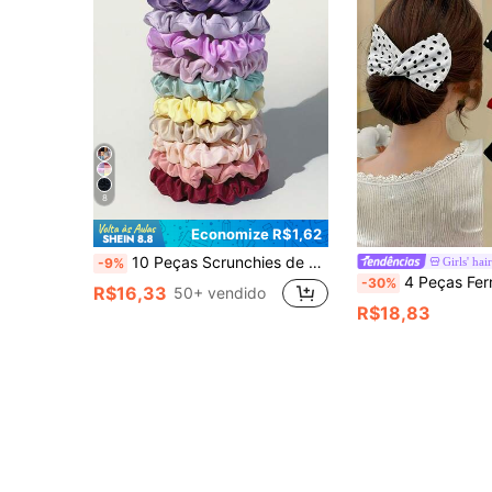
8
Economize R$1,62
10 Peças Scrunchies de Cabelo de Cetim Francês, Versátil Combinação com Seda Imitada, Acessórios de Cabelo Coreanos, Elásticos de Cabelo Scrunchie, Acessórios de Rabo de Cavalo Casuais, Faixa de Cabelo Elástica, Festival, Festa
Girls' hai
-9%
4 Peças Ferramentas de Penteado com Bolinhas e Sólidas, Faixas de Cabelo
-30%
R$16,33
50+ vendido
R$18,83