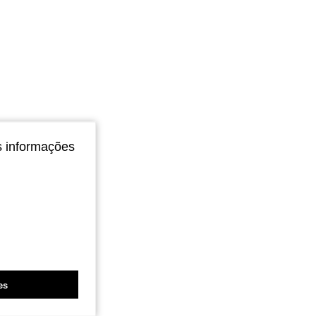
s informações
es