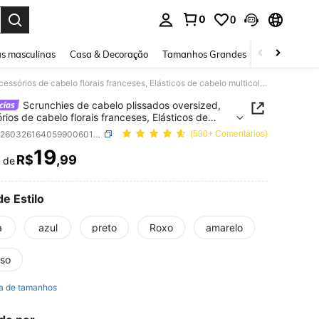
0
0
ar. Press Enter to select.
s masculinas
Casa & Decoração
Tamanhos Grandes
Joias e acessó
Scrunchies de cabelo plissados oversized, Acessórios de cabelo florais franceses, Elásticos de cabelo multicoloridos para mulheres, Scrunchies de cabelo da moda, Acessórios de cabelo. Acessórios de cabelo minimalistas elegantes, Scrunchies de cabelo, Elásticos para rabo de cavalo Acessórios de cabeça Faixa elástica
Scrunchies de cabelo plissados oversized,
rios de cabelo florais franceses, Elásticos de
 multicoloridos para mulheres, Scrunchies de
SKU: sc260326164059900601947
(500+ Comentários)
 da moda, Acessórios de cabelo. Acessórios de
19
 minimalistas elegantes, Scrunchies de cabelo,
R$
,99
r de
ICE AND AVAILABILITY
cos para rabo de cavalo Acessórios de cabeça
elástica
de Estilo
a
azul
preto
Roxo
amarelo
oso
a de tamanhos