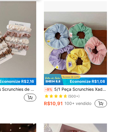
Economize R$2,16
Economize R$1,08
Cabelo, Adequados para Rabos de Cavalo & Coques, Uso Diário (Sem Embalagem de Cartão de Papel, Cartão de Papel Apenas para Fotografia), Elásticos de Cabelo, Festival, Festa
5/1 Peça Scrunchies Xadrez, Scrunchies de Tecido de Poliéster Adoráveis, Acessório de Cabelo Recomendado para a Temporada de Volta às Aulas, Acessórios de Cabelo
-9%
(500+)
R$10,91
100+ vendido