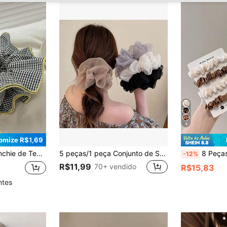
4
omize R$1,69
do para Uso Diário, Elásticos de Cabelo, Scrunchies, Acessórios de Cabeça para Mulheres, Acessórios de Beleza e Casa, Faixas de Borracha para Cabelo
5 peças/1 peça Conjunto de Scrunchies de Chiffon Fofos, Acessórios Elegantes para Coque, Acessórios de Cabelo Femininos, Ferramentas de Beleza, Presente para Ela
8 Peças Scrunchies de Cetim Plissado, Design Minimalista Elegante, Elásticos para 
-12%
R$11,99
70+ vendido
R$15,83
ntes