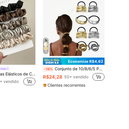
10
Economize R$4,62
Conjunto de 10/8/6/5 Peças de Scrunchies de Metal Minimalistas, Elásticos de Cabelo, Prendedores de Rabo de Cavalo, Cordas de Cabelo, Acessórios de Cabelo, Beleza, Casa
vesso
-16%
Livesso 5 Peças Elásticos de Cabelo de Tecido Cetim Enrugado para Mulheres, Design Elegante e Simples, Elásticos de Cabelo Elásticos para Rabo de Cavalo e Coque, Uso Diário (Sem Embalagem de Cartão de Papel, Cartão de Papel Apenas para Fotografia) Acessórios de Cabelo
R$24,28
50+ vendido
+ vendido
Clientes recorrentes