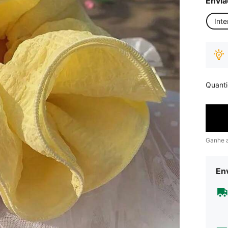
Envia
Inte
Quant
Ganhe 
Env