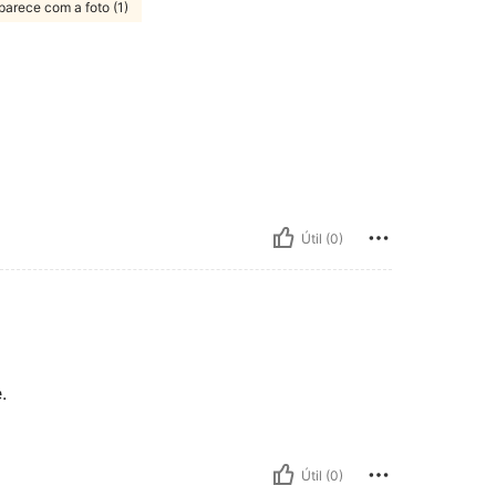
parece com a foto (1)
Útil (0)
.
Útil (0)