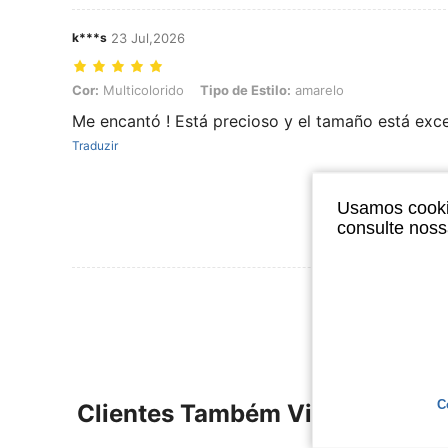
k***s
23 Jul,2026
Cor: Multicolorido, Tipo de Estilo: amarelo
Cor:
Multicolorido
Tipo de Estilo:
amarelo
Me encantó ! Está precioso y el tamaño está exc
Traduzir
Usamos cookie
consulte nos
Ver Mais Ava
C
Clientes Também Visitaram