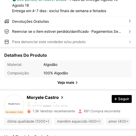
Agosto 18
Entrega em 4-7 dias : exclui finais de semana e feriados
Devoluções Gratuitas
Reenviar se o item estiver perdido/danificado · Pagamentos Seguros · Proteção de privacidade
Para denunciar este vendedor e/ou produto
Detalhes Do Produto
1.1K Seguidores
4,78
Material:
Algodão
Composição:
100% Algodão
1.1K Seguidores
4,78
Veja mais
Moryele Castro
Seguir
1.1K Seguidores
4,78
p***0
pago
1 dia atrás
7.3K Vendido recentemente
681 Compra recorrente
ado
Vendedor Indicado
1.1K Seguidores
4,78
ótima qualidade (1000+)
mantêm aquecido (400+)
amor (400+)