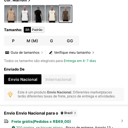
Cor: Marrom
Tamanho
:
BR
Padrão
P
M
(M)
G
GG
Guia de tamanhos
Verifique meu tamanho
Todos os tamanho são elegíveis para
Entrega em 4-7 dias
Enviado De
Envio Nacional
Internacional
Este é um produto
Envio Nacional
. Diferentes marketplaces
terão diferentes taxas de frete, prazo de entrega e atividades.
Envio Envio Nacional para o
Brazil
Frete grátis(Pedidos ≥ R$69,00)
200 pontos, se houver atraso
Prazo de entrega:
Agosto 13 -