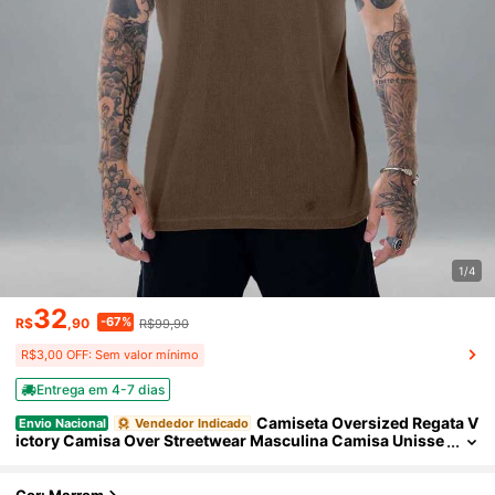
1/4
32
-67%
R$
,90
R$99,90
R$3,00 OFF: Sem valor mínimo
Entrega em 4-7 dias
Camiseta Oversized Regata V
Envio Nacional
Vendedor Indicado
ictory Camisa Over Streetwear Masculina Camisa Unisse
x Academia Treino Camiseta Larga Verâo Algodão Estam
pada