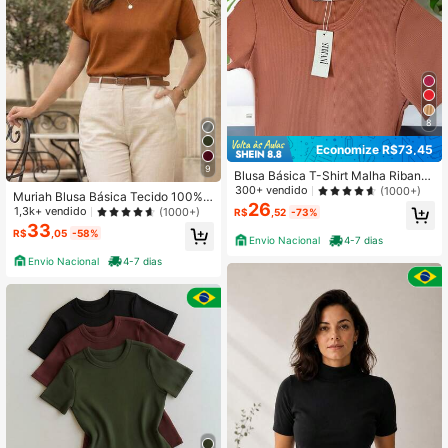
8
Economize R$73,45
9
Blusa Básica T-Shirt Malha Ribana
Premium
300+ vendido
(1000+)
Muriah Blusa Básica Tecido 100%
26
Viscose Ideal para o Dia a Dia Caim
1,3k+ vendido
(1000+)
R$
,52
-73%
ento Perfeito
33
R$
,05
-58%
Envio Nacional
4-7 dias
Envio Nacional
4-7 dias