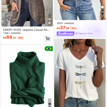
9
400+ vendido
37
R$
,59
-20%
EMERY ROSE Jaqueta Casual Regu
lar de Cor Sólida Feminina
1,6k+ vendido
#Chevron Chic
68
R$
,24
-25%