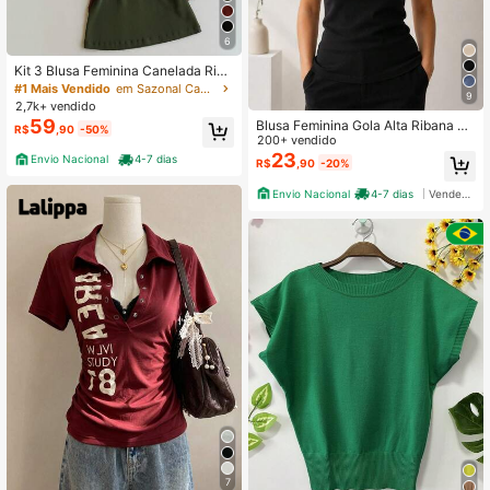
6
Kit 3 Blusa Feminina Canelada Riba
na Blusinha Básica Veste 36 ao 42
#1 Mais Vendido
em Sazonal Camisetas femininas com estampa de beis
9
2,7k+ vendido
59
Blusa Feminina Gola Alta Ribana Ca
R$
,90
-50%
nelada Algodão
200+ vendido
23
Envio Nacional
4-7 dias
R$
,90
-20%
Envio Nacional
4-7 dias
Vendedor Indicado
7