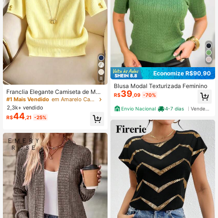
Economize R$90,90
8
Blusa Modal Texturizada Feminino
Franclia Elegante Camiseta de Mal
39
R$
,09
-70%
ha de Gola Redonda, Camiseta de
#1 Mais Vendido
em Amarelo Camisetas básicas casuais
Malha de Moda Minimalista, Novos
2,3k+ vendido
Envio Nacional
4-7 dias
Vendedor Indicado
Lançamentos de Verão
44
R$
,21
-25%