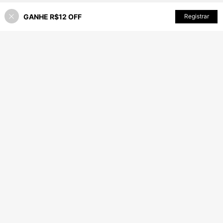
GANHE R$12 OFF
ADICIONAR AO CARRINHO
Registrar
65% OFF!