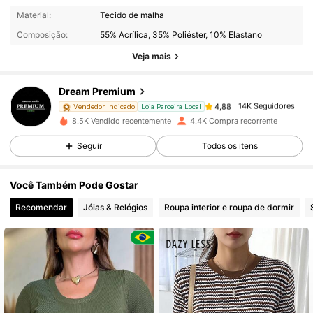
14K Seguidores
4,88
Material:
Tecido de malha
Composição:
55% Acrílica, 35% Poliéster, 10% Elastano
14K Seguidores
4,88
Veja mais
Dream Premium
14K Seguidores
4,88
d***o
pago
1 dia atrás
Vendedor Indicado
Loja Parceira Local
8.5K Vendido recentemente
4.4K Compra recorrente
14K Seguidores
4,88
Seguir
Todos os itens
Você Também Pode Gostar
14K Seguidores
4,88
Recomendar
Jóias & Relógios
Roupa interior e roupa de dormir
14K Seguidores
4,88
14K Seguidores
4,88