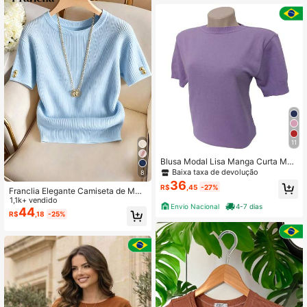
11
Blusa Modal Lisa Manga Curta Mod
a Feminina Primavera Verão
Baixa taxa de devolução
8
36
R$
,45
-27%
Franclia Elegante Camiseta de Mal
ha com Gola Redonda, Camiseta de
1,1k+ vendido
Envio Nacional
4-7 dias
Malha Minimalista de Moda, Novida
44
R$
,18
-25%
de para o Verão