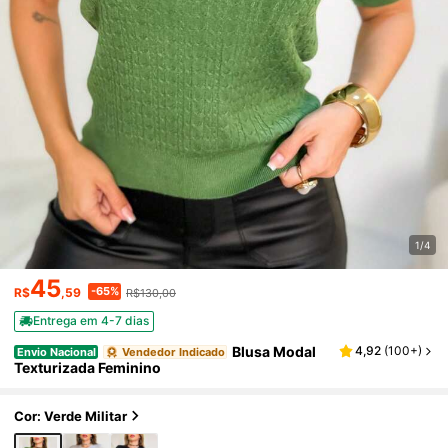
1/4
45
-65%
R$
,59
R$130,00
Entrega em 4-7 dias
Blusa Modal
4,92
(
100+
)
Envio Nacional
Vendedor Indicado
Texturizada Feminino
Cor: Verde Militar