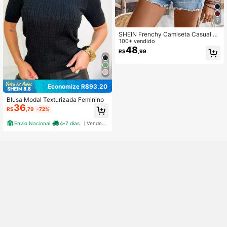
7
SHEIN Frenchy Camiseta Casual Fe
minina Decote Redondo Manga Cur
100+ vendido
ta Texturizada
48
R$
,99
Economize R$93,20
Blusa Modal Texturizada Feminino
36
R$
,79
-72%
Envio Nacional
4-7 dias
Vendedor Indicado