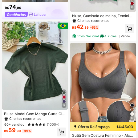
74
16
R$
,90
Lalippa
blusa, Camisola de malha, Feminino
elegante, Estiloso Sem Mangas, pul
Clientes recorrentes
ôver, de malha canelada, Camisola
42
R$
,39
-53%
sem mangas de mulher, Solto e conf
ortável
Envio Nacional
4-7 dias
Vendedor Indicado
19
Blusa Modal Com Manga Curta Clá
ssica Básica Fashion Moda Lançam
10
Clientes recorrentes
ento
60+ vendido
(1000+)
Oferta Relâmpago
14:45:02
59
R$
,99
-39%
Sutiã Sem Costura Feminino - Alça