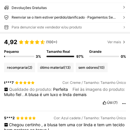
Devoluções Gratuitas
Reenviar se o item estiver perdido/danificado · Pagamentos Seguros · Proteção de privacidade
Para denunciar este vendedor e/ou produto
4,92
(100+)
Ver mais
Pequeno
Tamanho Real
Grande
3%
97%
0%
recompraria
(2)
ótimo material
(13)
sem odores
(10)
t***7
Cor: Creme / Tamanho: Tamanho Único
Qualidade do produto:
Perfeita
Fiel às imagens do produto:
Muito
fiel
.
A
blusa
é
um
luxo
e
linda
demais
Útil
(7)
5***2
Cor: Azul cadete / Tamanho: Tamanho Único
Chegou
certinho
,
a
blusa
tem
uma
cor
linda
e
tem
um
tecido
bem
gostoso
ao
toque
!