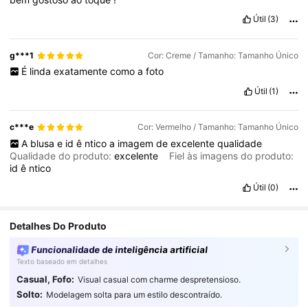
Útil
(3)
g***1
Cor: Creme / Tamanho: Tamanho Único
É
linda
exatamente
como
a
foto
Útil
(1)
c***e
Cor: Vermelho / Tamanho: Tamanho Único
A
blusa
e
id
ê
ntico
a
imagem
de
excelente
qualidade
Qualidade do produto:
excelente
Fiel às imagens do produto:
id
ê
ntico
Útil
(0)
Detalhes Do Produto
Funcionalidade de inteligência artificial
Texto baseado em detalhes
Casual, Fofo:
Visual casual com charme despretensioso.
Solto:
Modelagem solta para um estilo descontraído.