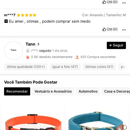
Útil
(0)
86 Seguidores
4,84
m***7
Cor: Amarelo / Tamanho: M
Eu
amei
,
otimas
,
podem
comprar
sem
medo
86 Seguidores
4,84
Útil
(0)
86 Seguidores
4,84
Tann
Seguir
r***i
seguido
1 dia atrás
86 Seguidores
4,84
2.5K Vendido recentemente
631 Compra recorrente
ótima qualidade (100+)
igual a foto (47)
ótimas cores (41)
peque
86 Seguidores
4,84
86 Seguidores
4,84
Você Também Pode Gostar
Recomendar
Vestuário e Acessórios
Automotivo
Casa e Decora
86 Seguidores
4,84
86 Seguidores
4,84
86 Seguidores
4,84