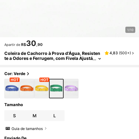
1/10
30
R$
,90
Apartir de
Coleira de Cachorro à Prova d'Água, Resisten
4,83
(
500+
)
te a Odores e Ferrugem, com Fivela Ajustá
vel, Fácil de Limpar, Adequada para Cães
Pequenos, Médios e Grandes
Cor: Verde
Tamanho
S
M
L
Guia de tamanhos
Enviado De