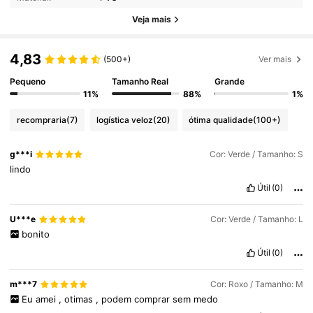
Veja mais
4,83
(500+)
Ver mais
Pequeno
Tamanho Real
Grande
11%
88%
1%
recompraria
(7)
logística veloz
(20)
ótima qualidade
(100+)
g***i
Cor: Verde / Tamanho: S
lindo
Útil
(0)
U***e
Cor: Verde / Tamanho: L
bonito
Útil
(0)
m***7
Cor: Roxo / Tamanho: M
Eu
amei
,
otimas
,
podem
comprar
sem
medo