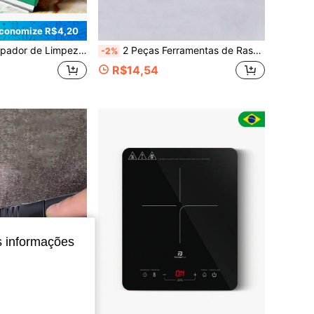
conomize R$4,20
para Azulejos, Vidro, Pisos e Paredes - Uso Doméstico e Comercial, Ferramenta de Limpeza Moderna para Cozinha, Banheiro, Azulejos
2 Peças Ferramentas de Raspagem Angulada, Raspador de Bottom de Panela/Frigideira, Removedor de Gordura, Raspador de Gelo Reto para Refrigerador
-2%
R$14,54
s informações