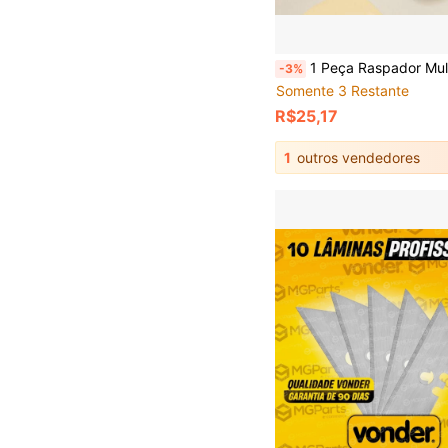
1 Peça Raspador Multiuso com 3 Lâminas de Reposição, Ferramenta Raspadora Multiuso para Rejunte, Adesivos, Pisos, Vidro, Remoção de Adesivos, Limpeza e 
-3%
Somente 3 Restante
R$25,17
1
outros vendedores