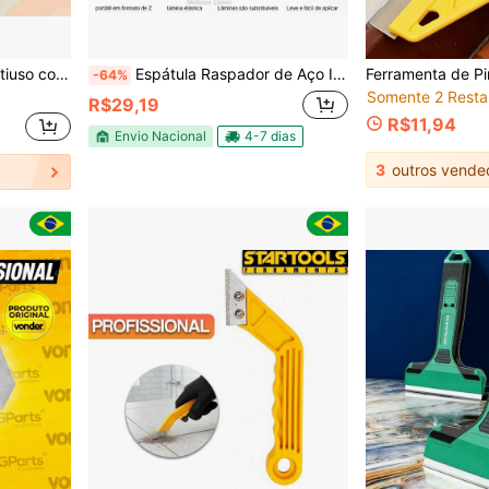
Renovação Doméstica DIY e Profissional, Raspador de Tinta
Espátula Raspador de Aço Inoxidável 40cm, Ferramenta Durável para Drywall e Reboco, Lâmina Flexível para Construção Profissional, Pintura e Reparos Residenciais
-64%
Somente 2 Resta
R$29,19
R$11,94
Envio Nacional
4-7 dias
3
outros vende