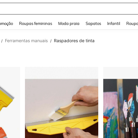
a Jeans Feminina
and down arrow keys to navigate search Buscas recentes and Pesquisar e Encontr
omoção
Roupas femininas
Moda praia
Sapatos
Infantil
Roupa
Ferramentas manuais
Raspadores de tinta
/
/