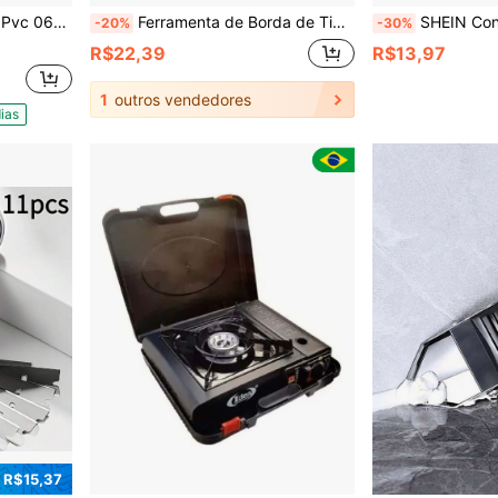
da Parede Reformas
Ferramenta de Borda de Tinta de Metal Resistente de 12 Polegadas, Equipada com Alça Ergonômica e Lâmina - Adequada para Bordas Finas, Decoração de Papel de Parede, Sistema de Proteção de Revestimento de Parede, Adequada para Uso Doméstico e Comercial - Faca de Borda Amarela Durável
SHEIN Conjunto de Ferramentas 5 em 1 Raspador de Silicone Removedor de Selant
-20%
-30%
R$22,39
R$13,97
1
outros vendedores
ias
 R$15,37