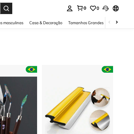
0
0
ar. Press Enter to select.
s masculinas
Casa & Decoração
Tamanhos Grandes
Joias e acessó