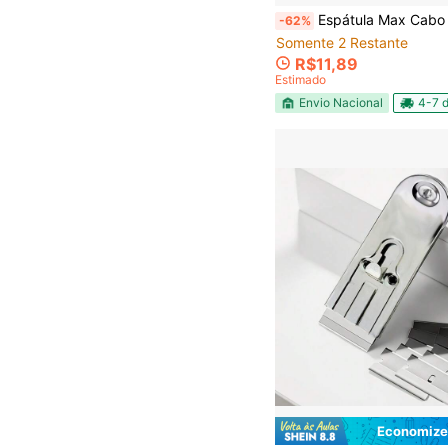
Espátula Max Cabo Pvc 06Cm Pintura Massa Corri
-62%
Somente 2 Restante
R$11,89
Estimado
Envio Nacional
4-7 d
Economize