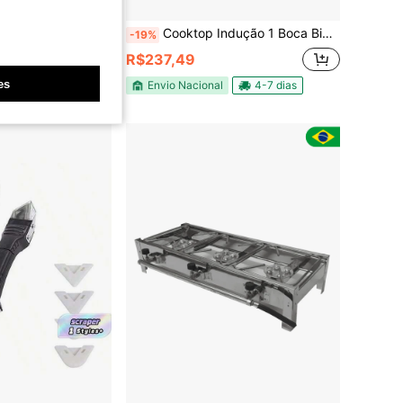
1/2 Peças Raspador de Aço Inoxidável e Plástico de 20cm, Para Calafetagem, Vidro e Raspador de Vedação de Frestas, Ferramenta de Limpeza Adequada para Cozinha, Banheiro, Limpeza de Frestas no Piso, Ferramenta de Decoração Doméstica
Cooktop Indução 1 Boca Bivolt Portátil Panda Plus Touch 8 Níveis Temperatura Trava de Segurança Timer Vitrocerâmico
-19%
R$237,49
es
Envio Nacional
4-7 dias
dores