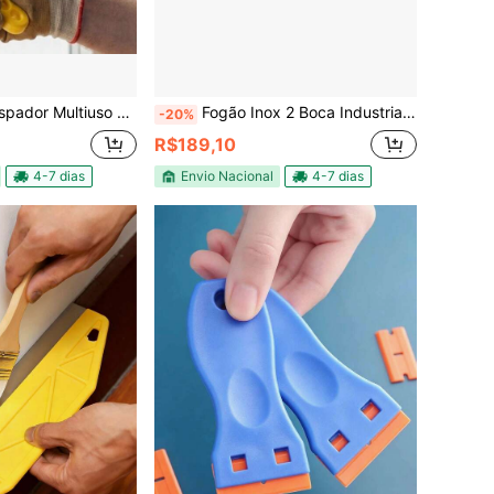
iuso Para Limpeza Pesada E Vidros
Fogão Inox 2 Boca Industrial Alta Pressão Potente incluso Mangueira Registro de Gás Super Metal Rio
-20%
R$189,10
4-7 dias
Envio Nacional
4-7 dias