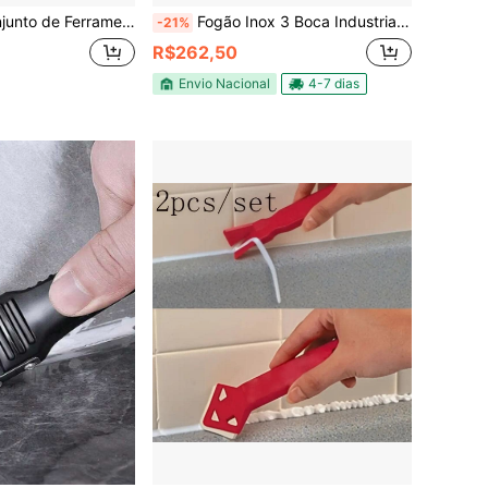
e Suave Ferramenta de Acabamento de Calafetagem Kit de Rejunte Suave Remoção de Mofo do Piso Conjunto de Ferramentas Manuais
Fogão Inox 3 Boca Industrial Alta Pressão Potente Incluso Mangueira Registro de Gás Super Metal Rio
-21%
R$262,50
Envio Nacional
4-7 dias