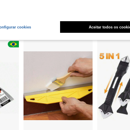
 R$0,10
icas, Conjunto de Espátulas, Ferramentas de Vedação de Silicone, Limpador de Vedante
Kit 3 Espátulas Retangular Aço Inox Cromada Gesso Drywall
-26%
R$85,47
R$18,94
Estimado
onfigurar cookies
Aceitar todos os cooki
Envio Nacional
4-7 dias
2
outros vende