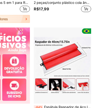
Kit de Ferramentas 5 em 1 para Remover Silicone, Ferramenta de Remoção de Rejunte, Raspador de Silicone, Removedor de Cola, Ferramenta de Acabamento de Vedante, Raspador de Ângulo de Cola para Renovações de Janelas e Pias, Cozinhas e Banheiros
2 peças/conjunto plástico cola ângulo moderno cola Raspador para casa
R$17,99
dores
Espátula Raspador de Aço Inoxidável 40cm, Ferramenta de Construção Durável para Drywall, Reboco, Pintura e Reparos Residenciais e Profissionais, Lâmina Flexível e Substituível
-64%