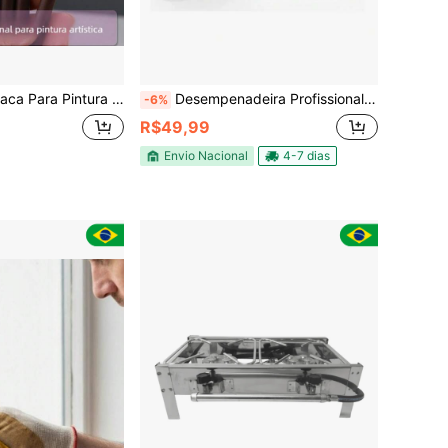
m Aço Inoxidável Ferramentas De Desenho De Papelaria Espátula Artista
Desempenadeira Profissional 40cm Lâmina Flexível para Massa Corrida
-6%
R$49,99
Envio Nacional
4-7 dias