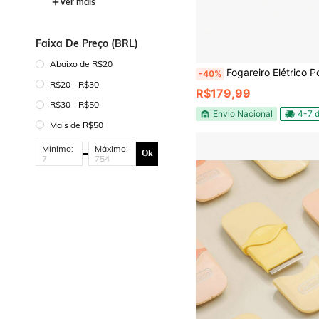
Ver mais
Faixa De Preço (BRL)
Abaixo de R$20
Fogareiro Elétrico Portátil 2 Bocas 
-40%
R$20 - R$30
R$179,99
R$30 - R$50
Envio Nacional
4-7 d
Mais de R$50
Mínimo:
Máximo:
Ok