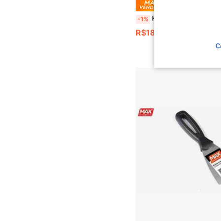
Economize
Kit de Ferramentas de Silicone 3 em 1 para Vedação e Calafetagem - Conjunto de Ferramentas para Calafetagem com Cabeças de Reposição, Ótimo para Vedar, Limpar e Raspar Adesivos, Aplicador de Rejunte, Acessórios para Melhorias Domést
-1%
R$18,89
C