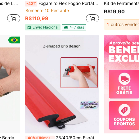
 de Parede, Rejunte de Azulejo, Silicone e Resíduos de Adesivo de Piso
Fogareiro Flex Fogão Portátil Maleta Camping Viagem Cozinha Com MAleta
-42%
Somente 10 Restante
R$19,90
R$110,99
1
outros vende
Envio Nacional
4-7 dias
mínio Refilador
25/40/60cm Espátula para Parede com Pintura e Emboço, Espátula para Drywall - Lâmina Flexível com Borda de Corte Endurecida, Design Leve e Durável, Capa Final de PVC, Lâmina Estendida, Borda de Corte Afiada, Construção Robusta.
-40%
Últimos 3 dias