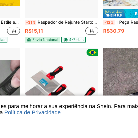
E
sivo Banheiro Tintas Azulejo Cerâmica
Raspador de Rejunte Startools Profissional Lâmina Dupla de Aço Espátula Removedor Silicone Argamassa
1 Peça Raspador de Limpeza Multifuncional Grosso, Silicone e Fibra de Vidro, Ideal 
-31%
-12%
R$15,11
R$30,79
ias
Envio Nacional
4-7 dias
s para melhorar a sua experiência na Shein. Para mai
sa
Política de Privacidade
.