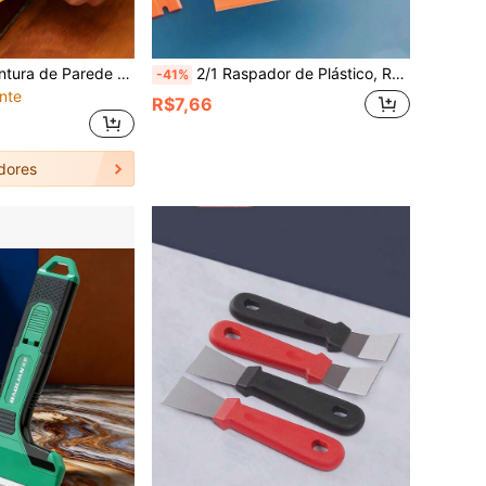
Ferramenta de Pintura de Parede Resistente de 12 Polegadas, Adequada para Acabamento Preciso de Bordas, Aparar Papel de Parede e Acabamento de Bordas - Cortador Amarelo com Cabo Ergonômico e Borda, Adequado para Uso Doméstico e Comercial, Construção Resistente, Limpeza, Acessórios Domésticos, Limpeza
2/1 Raspador de Plástico, Raspador de Limpeza. Acompanha 5/10/20 Lâminas Substituíveis - Ferramenta de Limpeza Multiuso, Pode Remover Adesivos, Descolar Cola e Limpar Manchas Residuais - Sem Arranhões, Durável e Confiável.
-41%
nte
R$7,66
dores