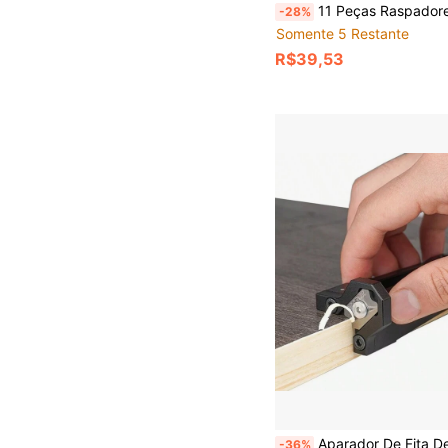
11 Peças Raspadores de Limpeza Multifuncionais: Cabo de Metal + Lâminas de Reposição, Limpeza Sem Pontos Cegos, Retrátil Anti-Arranhões, Adequado para Remover Gordura de Fogão, Resíduos de Adesivo
-28%
Somente 5 Restante
R$39,53
Aparador De Fita De Borda Mdf De Alu
-36%