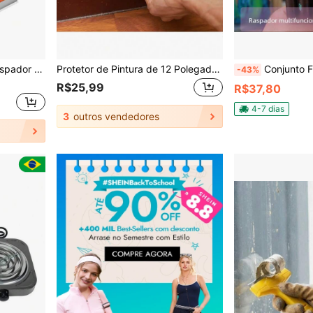
ntigo, Película de Janela de Carro, Adesivo de Vidro, Lâmina de Limpeza Multifuncional, Ferramenta de Limpeza Doméstica
Protetor de Pintura de 12 Polegadas, Ferramenta de Pintura de Borda de Parede para Pintores Profissionais, Ferramenta de Acabamento Preciso para Pintura
Conjunto Faca Para Pintura A Óleo De Arte E
-43%
R$25,99
R$37,80
4-7 dias
3
outros vendedores