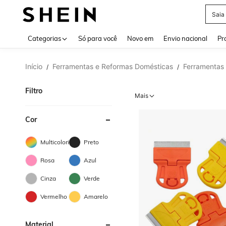
Calç
Use up 
Categorias
Só para você
Novo em
Envio nacional
Pr
Início
Ferramentas e Reformas Domésticas
Ferramentas
/
/
Filtro
Mais
Cor
Multicolorido
Preto
Rosa
Azul
Cinza
Verde
Vermelho
Amarelo
Material