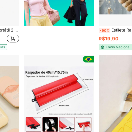
2000 Watts 110v
Estilete Raspador Mult
-90%
R$19,90
ias
Envio Nacional