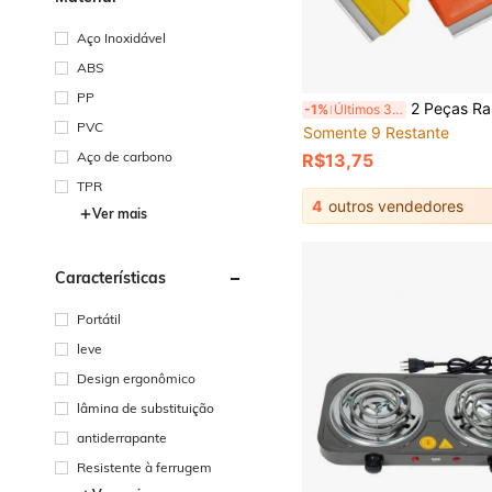
Aço Inoxidável
ABS
PP
2 Peças Raspador Mini de Plástico, Usado para Raspar Tinta, Adesivos, Etiquetas, Manchas e Detritos, Ferramenta de Remoção de Adesivo, Pá, Usado para Remover Adesivos, Adesivo A
-1%
Últimos 3 dias
PVC
Somente 9 Restante
Aço de carbono
R$13,75
TPR
4
outros vendedores
Ver mais
Características
Portátil
leve
Design ergonômico
lâmina de substituição
antiderrapante
Resistente à ferrugem