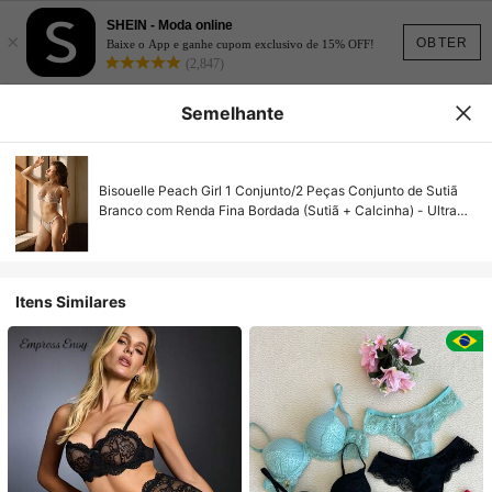
SHEIN - Moda online
×
OBTER
Baixe o App e ganhe cupom exclusivo de 15% OFF!
(2,847)
Semelhante
Bisouelle Peach Girl 1 Conjunto/2 Peças Conjunto de Sutiã
Branco com Renda Fina Bordada (Sutiã + Calcinha) - Ultra
Fino, Sexy & Confortável, Perfeito para Elegância Íntima e
Confiança Diária para o Verão para o Verão
Itens Similares