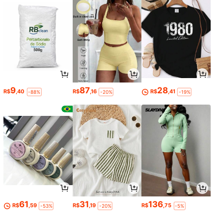
9
87
28
R$
,40
R$
,16
R$
,41
-88%
-20%
-19%
61
31
136
R$
,59
R$
,19
R$
,75
-53%
-20%
-5%