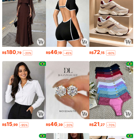
180
46
72
R$
,79
R$
,19
R$
,15
-20%
-45%
-60%
15
46
21
R$
,99
R$
,39
R$
,27
-95%
-20%
-70%