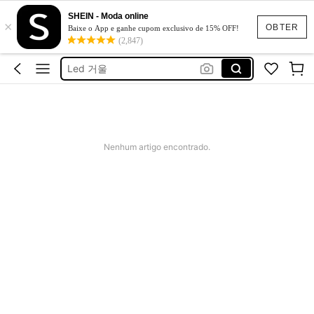
SHEIN - Moda online
×
Portable Mirror With Light
OBTER
Baixe o App e ganhe cupom exclusivo de 15% OFF!
(2,847)
凸面鏡
Led 거울
自撮り ミラー
Laptop Mirror
Portable Mirror With Light
Nenhum artigo encontrado.
凸面鏡