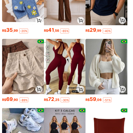
35
41
29
R$
,99
R$
,56
R$
,99
-20%
-65%
-40%
69
72
59
R$
,90
R$
,25
R$
,06
-89%
-30%
-51%