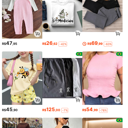
47
26
69
R$
,95
R$
,62
R$
,99
-42%
-63%
45
125
54
R$
,90
R$
,00
R$
,99
-7%
-78%