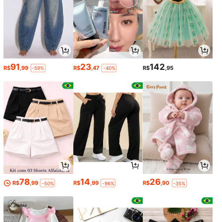
91
23
142
R$
,99
R$
,47
R$
,95
-59%
-40%
78
14
26
R$
,99
R$
,99
R$
,90
-50%
-96%
-35%