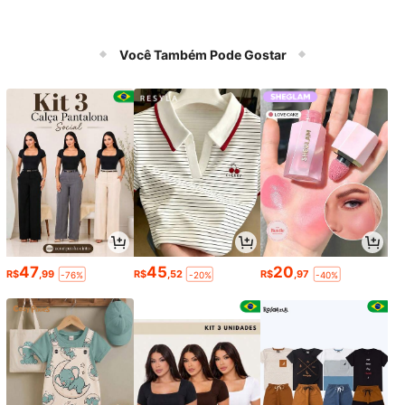
Você Também Pode Gostar
47
45
20
R$
,99
R$
,52
R$
,97
-76%
-20%
-40%