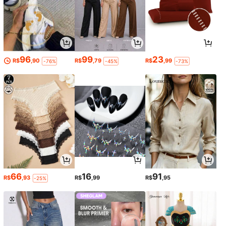
96
99
23
R$
,90
R$
,79
R$
,99
-76%
-45%
-73%
66
16
91
R$
,93
R$
,99
R$
,95
-25%