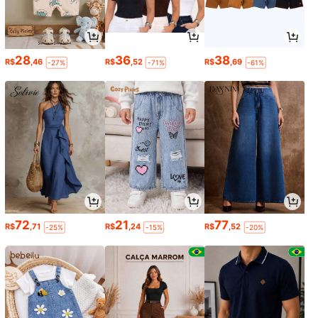
28
36
38
R$
,46
R$
,52
R$
,69
-27%
-71%
-61%
72
21
77
R$
,71
R$
,24
R$
,52
-25%
-15%
-20%