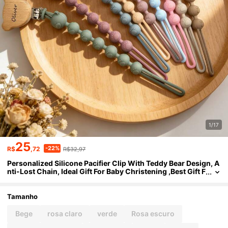
1/17
25
-22%
R$
,72
R$32,97
Personalized Silicone Pacifier Clip With Teddy Bear Design, A
nti-Lost Chain, Ideal Gift For Baby Christening ,Best Gift F
or Kids, Baby Shower Gift, Newborn Gift
Tamanho
Bege
rosa claro
verde
Rosa escuro