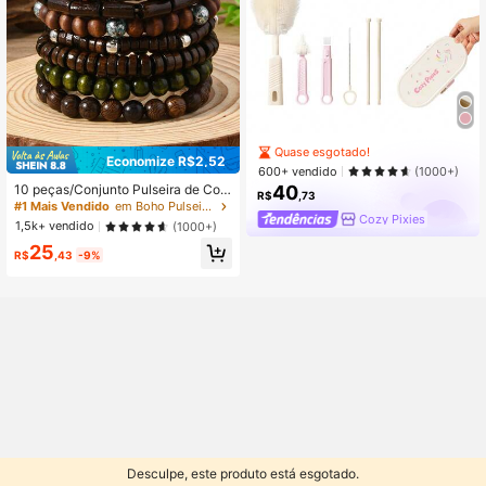
Quase esgotado!
Economize R$2,52
600+ vendido
(1000+)
40
10 peças/Conjunto Pulseira de Con
R$
,73
tas de Madeira Estilo Boêmio, Tartar
#1 Mais Vendido
em Boho Pulseiras Masculinas
uga Marinha, Coco, Turquesa, Adeq
Cozy Pixies
1,5k+ vendido
(1000+)
uado para Uso Diário Masculino, Pr
25
esente
R$
,43
-9%
Desculpe, este produto está esgotado.