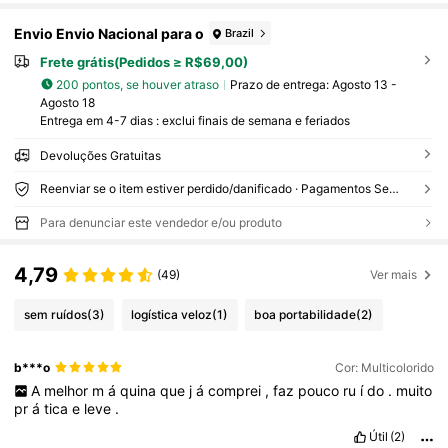
Envio Envio Nacional para o
Brazil
Frete grátis(Pedidos ≥ R$69,00)
200 pontos, se houver atraso
Prazo de entrega:
Agosto 13 -
Agosto 18
Entrega em 4-7 dias : exclui finais de semana e feriados
Devoluções Gratuitas
Reenviar se o item estiver perdido/danificado · Pagamentos Seguros · Proteção de privacidade
Para denunciar este vendedor e/ou produto
4,79
(49)
Ver mais
sem ruídos
(3)
logística veloz
(1)
boa portabilidade
(2)
b***o
Cor: Multicolorido
A
melhor
m
á
quina
que
j
á
comprei
,
faz
pouco
ru
í
do
.
muito
pr
á
tica
e
leve
.
Útil
(2)