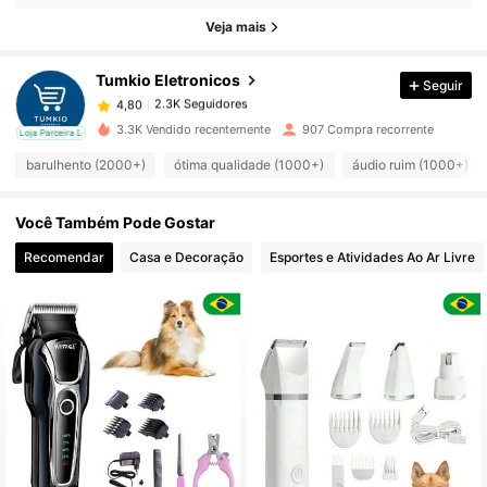
Veja mais
2.3K Seguidores
4,80
Tumkio Eletronicos
Seguir
2.3K Seguidores
4,80
m***4
pago
1 dia atrás
3.3K Vendido recentemente
907 Compra recorrente
cal
Loja Parceira Local
barulhento (2000+)
ótima qualidade (1000+)
áudio ruim (1000+)
2.3K Seguidores
4,80
Você Também Pode Gostar
2.3K Seguidores
4,80
Recomendar
Casa e Decoração
Esportes e Atividades Ao Ar Livre
2.3K Seguidores
4,80
2.3K Seguidores
4,80
2.3K Seguidores
4,80