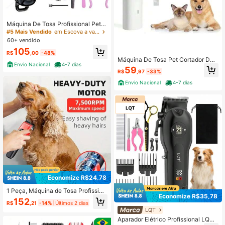
2.3K Seguidores
4,80
Máquina De Tosa Profissional Pet C
ão Gato Silenciosa Bivolt
#5 Mais Vendido
em Escova a vapor para animais de estimação
60+ vendido
2.3K Seguidores
4,80
105
R$
,00
-48%
Máquina De Tosa Pet Cortador De
Envio Nacional
4-7 dias
Pelos Para Animais De Estimação El
59
2.3K Seguidores
R$
,97
-33%
4,80
étrico USB 4 Em 1 - BINGO
Envio Nacional
4-7 dias
Economize R$24,78
1 Peça, Máquina de Tosa Profission
Economize R$35,78
al para Cães Recarregável, Aparad
152
R$
,21
-14%
Últimos 2 dias
or de Pelos de Animais de Estimaçã
LQT
o, Barbeador de Gatos, Tosador de
Animais de Estimação de Baixo Ruí
Aparador Elétrico Profissional LQT