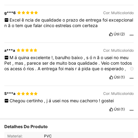
g***6
Cor: Multicolorido
Excel
ê
ncia
de
qualidade
o
prazo
de
entrega
foi
excepcional
n
ã
o
tem
que
falar
cinco
estrelas
com
certeza
Útil
(2)
a***a
Cor: Multicolorido
M
á
quina
excelente
!,
barulho
baixo
,
s
ó
n
ã
o
usei
no
meu
Pet
,
mas
,
parece
ser
de
muito
boa
qualidade
.
Veio
com
todos
os
acess
ó
rios
.
A
entrega
foi
mais
r
á
pida
que
o
esperado
,
excelente
vendedor
,
podem
comprar
.
Útil
(1)
S***a
Cor: Multicolorido
Chegou
certinho
,
j
á
usei
nos
meu
cachorro
!
gostei
Útil
(1)
Detalhes Do Produto
2.3K Seguidores
4,80
Material:
PVC