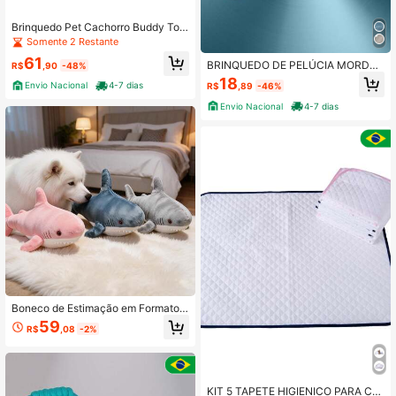
Brinquedo Pet Cachorro Buddy Toy
s Mordedor Nylon Cenoura
Somente 2 Restante
61
BRINQUEDO DE PELÚCIA MORDED
R$
,90
-48%
OR GANSO PARA CACHORRO PET
18
Envio Nacional
4-7 dias
R$
,89
-46%
COM APITO SOM BORDADO INTER
ATIVO
Envio Nacional
4-7 dias
Boneco de Estimação em Formato d
e Tubarão de 45cm, Boneco de Pel
59
R$
,08
-2%
úcia Tie-Dye Colorido, Adequado p
ara Gatos e Cachorros, Múltiplas C
ores Disponíveis, Boneco Companh
eiro de Gato e Cachorro Lavável, B
oneco de Tubarão, Boneco de Pelú
KIT 5 TAPETE HIGIENICO PARA CA
cia Macio, Boneco Companheiro de