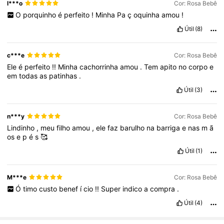
l***o
Cor: Rosa Bebê
O
porquinho
é
perfeito
!
Minha
Pa
ç
oquinha
amou
!
Útil
(8)
c***e
Cor: Rosa Bebê
Ele
é
perfeito
!!
Minha
cachorrinha
amou
.
Tem
apito
no
corpo
e
em
todas
as
patinhas
.
Útil
(3)
n***y
Cor: Rosa Bebê
Lindinho
,
meu
filho
amou
,
ele
faz
barulho
na
barriga
e
nas
m
ã
os
e
p
é
s
🥰
Útil
(1)
M***e
Cor: Rosa Bebê
Ó
timo
custo
benef
í
cio
!!
Super
indico
a
compra
.
Útil
(4)