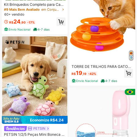
Kit Brinquedos Completo para Cach
orro 4 peças – Bola Osso Mordedor
#9 Mais Bem Avaliado
em Conjuntos de brinquedos para animais de estimaç
Argola Pet Resistente Interativo
60+ vendido
24
R$
,90
-17%
Envio Nacional
4-7 dias
TORRE DE TRILHOS PARA GATOS
3 NÍVEIS Brinquedo Interativo Pet c
19
R$
,19
-42%
om 3 Bolinhas
Envio Nacional
4-7 dias
Economize R$4,24
PETSIN
PETSIN 1/2/5 Peças Mini Boneca d