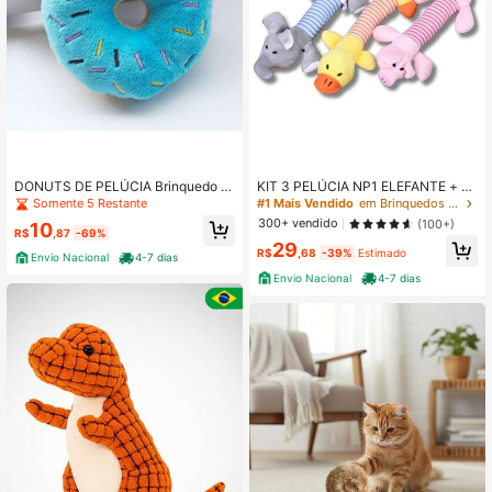
818 Seguidores
4,87
818 Seguidores
4,87
DONUTS DE PELÚCIA Brinquedo P
KIT 3 PELÚCIA NP1 ELEFANTE + P
818 Seguidores
4,87
et Rosquinha para Cachorro Gato M
ORCO + PATO Brinquedo Pet Bichin
Somente 5 Restante
#1 Mais Vendido
em Brinquedos de pelúcia para animais de estimação
ordedor com Apito Som
ho Mordedor para Cachorro e Gato
300+ vendido
(100+)
10
com Apito Som
R$
,87
-69%
29
R$
,68
-39%
Estimado
Envio Nacional
4-7 dias
Envio Nacional
4-7 dias