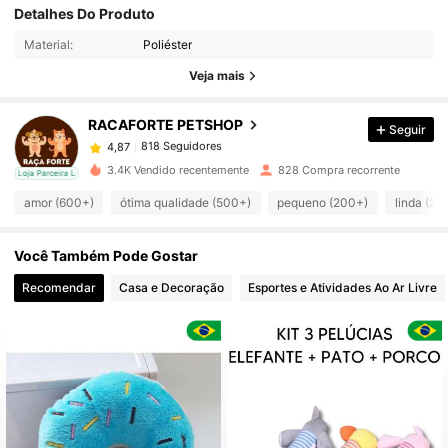
818 Seguidores
4,87
Detalhes Do Produto
Material:
Poliéster
818 Seguidores
4,87
Veja mais
RACAFORTE PETSHOP
Seguir
818 Seguidores
4,87
c***3
pago
1 dia atrás
3.4K Vendido recentemente
828 Compra recorrente
cal
Loja Parceira Local
818 Seguidores
4,87
amor (600+)
ótima qualidade (500+)
pequeno (200+)
linda (20
Você Também Pode Gostar
818 Seguidores
4,87
Recomendar
Casa e Decoração
Esportes e Atividades Ao Ar Livre
818 Seguidores
4,87
818 Seguidores
4,87
818 Seguidores
4,87