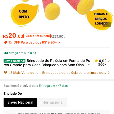
1/10
20
R$
,63
-35%
com cupom
R$31,90
1% OFF Para pedidos R$19,90+
Entrega em 4-7 dias
Brinquedo de Pelúcia em Forma de Po
4,92
Envio Nacional
rco Grande para Cães Brinquedo com Som Olho
(100+)
s Bordados 47x20cm, Lung
#
8
Mais Vendido
em Brinquedos de pelúcia para animais de estimação
Este item é elegível para
Entrega em 4-7 dias
Enviado De
Envio Nacional
Internacional
Este é um produto
Envio Nacional
. Diferentes marketplaces