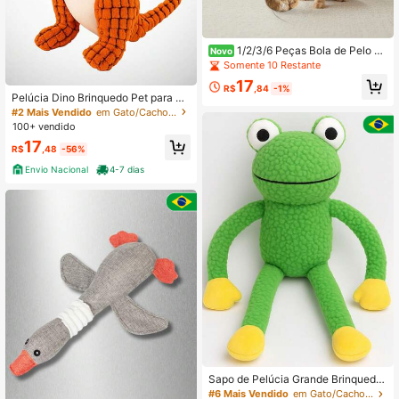
1/2/3/6 Peças Bola de Pelo de
Novo
Coelho Brinquedo Interativo para G
Somente 10 Restante
atos Produto para Animais de Estim
17
ação Contendo Bola de Brinquedo
R$
,84
-1%
Pelúcia Dino Brinquedo Pet para Cã
com de Gato Bola de Pelúcia para P
es Mordedor com Apito
#2 Mais Vendido
em Gato/Cachorro Brinquedos de pelúcia para animai
erseguição Acessórios para Gatos 8
cm
100+ vendido
17
R$
,48
-56%
Envio Nacional
4-7 dias
Sapo de Pelúcia Grande Brinquedo
Mordedor para Cachorro com Apito
#6 Mais Vendido
em Gato/Cachorro Brinquedos de pelúcia para animai