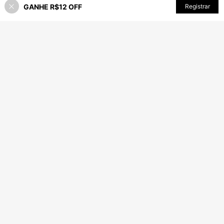
GANHE R$12 OFF
ADICIONAR AO CARRINHO
Registrar
35% OFF!