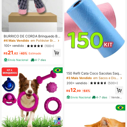
BURRICO DE CORDA Brinquedo Bu
rrinho Bichinho de Pelúcia para Cac
#4 Mais Vendido
em Poliéster Brinquedos sonoros para animais de es
horro Cães Pet Mordedor com Apito
100+ vendido
(100+)
Som
21
R$
,62
-40%
Estimado
Envio Nacional
4-7 dias
150 Refil Cata Coco Sacolas Saqui
nhos Prático Para Pet Promoção
#3 Mais Vendido
em Sacos e Dispensador para Recolher Fezes de Anim
200+ vendido
(500+)
12
R$
,99
-64%
Envio Nacional
4-7 dias
Vendedor Indicado