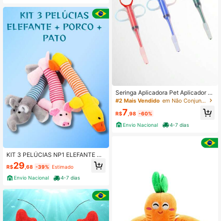
Seringa Aplicadora Pet Aplicador d
e Remédio Comprimido para Cacho
#2 Mais Vendido
em Não Conjuntos de ferramentas para cuidados com
rro Gato Alimentador Reutilizável
7
R$
,98
-60%
Envio Nacional
4-7 dias
KIT 3 PELÚCIAS NP1 ELEFANTE PO
RCO PATO Brinquedo Bisnaga Bichi
29
R$
,68
-39%
Estimado
nho Mordedor Pet para Cachorro G
ato com Apito Som
Envio Nacional
4-7 dias