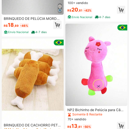
Pernas e Braços Longos
100+ vendido
20
R$
,81
-42%
Envio Nacional
4-7 dias
BRINQUEDO DE PELÚCIA MORDED
OR GANSO PARA CACHORRO PET
18
R$
,89
-46%
COM APITO SOM BORDADO INTER
ATIVO
Envio Nacional
4-7 dias
NP2 Bichinho de Pelúcia para Cães
Gato Brinquedo Mordedor Pet com
Somente 8 Restante
Apito Girafa Macaco Porco
70+ vendido
BRINQUEDO DE CACHORRO PET
13
R$
,81
-50%