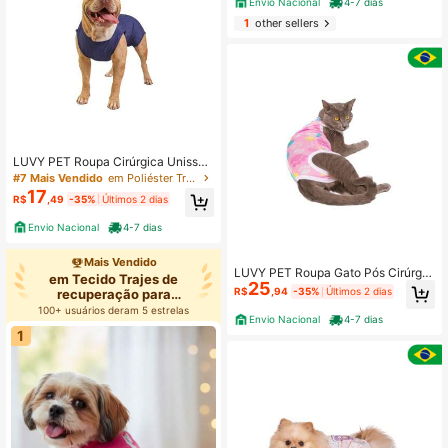
Envio Nacional
4-7 dias
1
other sellers
LUVY PET Roupa Cirúrgica Unissex
UV Castração Cães Azul Jeans
#7 Mais Vendido
em Poliéster Trajes de recuperação para animais de
17
R$
,49
-35%
Últimos 2 dias
Envio Nacional
4-7 dias
Mais Vendido
LUVY PET Roupa Gato Pós Cirúrgic
em Tecido Trajes de
25
a Castração Patas Rosa
R$
,94
-35%
Últimos 2 dias
recuperação para
animais de es
100+ usuários deram 5 estrelas
Envio Nacional
4-7 dias
1