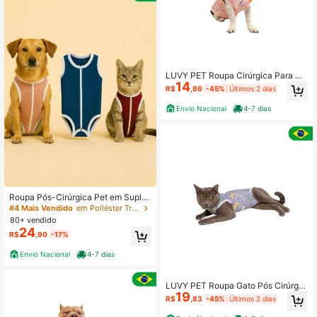
LUVY PET Roupa Cirúrgica Para Ca
14
chorro Fêmea Proteção UV Estamp
R$
,86
-45%
Últimos 2 dias
a Raposa
Envio Nacional
4-7 dias
Roupa Pós-Cirúrgica Pet em Suplex
– Macacão Para Castração De Cãe
#4 Mais Vendido
em Poliéster Trajes de recuperação para animais de
s e Gatos (Tam. 1 ao 16)
80+ vendido
24
R$
,90
-17%
Envio Nacional
4-7 dias
LUVY PET Roupa Gato Pós Cirúrgic
19
a Castração Dinossauro Cinza
R$
,83
-45%
Últimos 2 dias