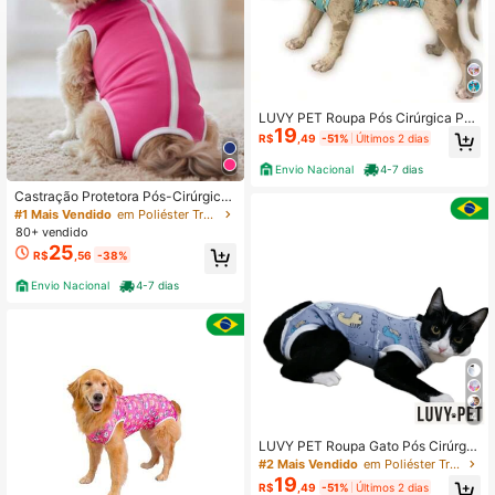
LUVY PET Roupa Pós Cirúrgica Par
19
a Cachorro - Cirurgia de Pet - Com
R$
,49
-51%
Últimos 2 dias
proteção UV
Envio Nacional
4-7 dias
Castração Protetora Pós-Cirúrgica
Roupa Pet Para Cachorros e Gatos
#1 Mais Vendido
em Poliéster Trajes de recuperação para animais de
Fêmea e Macho
80+ vendido
25
R$
,56
-38%
Envio Nacional
4-7 dias
4
LUVY PET Roupa Gato Pós Cirúrgic
a Castração - Unissex - Estampada
#2 Mais Vendido
em Poliéster Trajes de recuperação para animais de
19
R$
,49
-51%
Últimos 2 dias