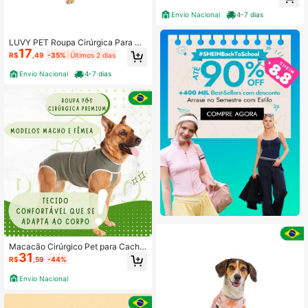
Envio Nacional
4-7 dias
LUVY PET Roupa Cirúrgica Para Ca
17
chorro Fêmea Proteção UV Estamp
R$
,49
-35%
Últimos 2 dias
a Cachorrinhos
Envio Nacional
4-7 dias
Macacão Cirúrgico Pet para Cacho
31
rros e Gatos Pós Cirúrgica
R$
,59
-44%
Envio Nacional