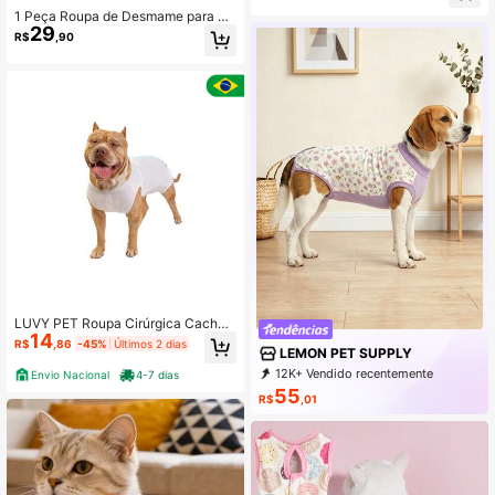
upas de Animais de Estimação de T
1 Peça Roupa de Desmame para Ga
ecido Fino para Primavera/Verão
29
to de Estimação para Cachorro Peq
R$
,90
ueno Macaco de Esterilização Tern
o de Recuperação Anti-Lambedura
Cirurgia Roupa de Filhote de Cacho
rro e Gatinho
LUVY PET Roupa Cirúrgica Cachorr
14
o Macho UV Castração Branco
R$
,86
-45%
Últimos 2 dias
LEMON PET SUPPLY
12K+ Vendido recentemente
Envio Nacional
4-7 dias
12K+ Compra recorrente
55
R$
,01
2.3K Assinatura