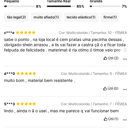
Pequeno
Tamanho Real
Grande
8%
85%
7%
tão legal
(2)
muito afiado
(1)
tecido elástico
(1)
firme
(1)
c***e
Cor: Multicolorido / Tamanho: 10 - FÊMEA
sabe
o
ponto
,
na
loja
local
é
cem
pratas
uma
pecinha
dessas
,
obrigado
shein
arrasou
,
a
lis
vai
fazer
a
castra
çã
o
e
ficar
toda
felpuda
de
felicidade
.
materimat
é
ria
otimo
ó
timoe
veio
preta
melhor
ainda
Útil
(2)
d***0
Cor: Multicolorido / Tamanho: 9 - FÊMEA
muito
bom
,
material
bem
resistente
.
Útil
(0)
5***3
Cor: Multicolorido / Tamanho: 7 - FÊMEA
lindo
,
ainda
n
ã
o
usei
,
mas
me
parece
q
vai
funcionar
bem
Útil
(1)