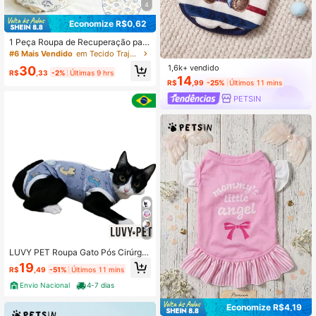
4
Economize R$0,62
1 Peça Roupa de Recuperação para
Cães Castrados/Esterilizados, Roup
#6 Mais Vendido
em Tecido Trajes de recuperação para animais de es
a de Recuperação Respirável para
1,6k+ vendido
30
Cães Fêmeas/Machos Após Cirurgi
R$
,33
-2%
Últimas 9 hrs
14
a ou Desmame
R$
,99
-25%
Últimos 11 mins
PETSIN
4
LUVY PET Roupa Gato Pós Cirúrgic
a Castração - Unissex - Estampada
19
R$
,49
-51%
Últimos 11 mins
Envio Nacional
4-7 dias
Economize R$4,19