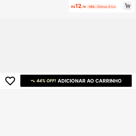
as, Estilo Casual, Suave e Respiráv
12
el, Roupas de Estimação Anti-Qued
R$
,74
-15%
Últimas 9 hrs
a de Pelos
ADICIONAR AO CARRINHO
44% OFF!