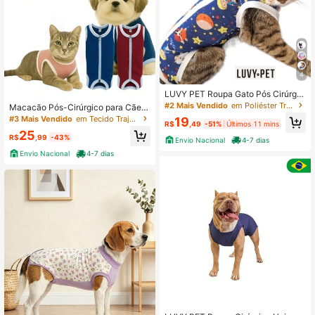
4
LUVY PET Roupa Gato Pós Cirúrgic
a Castração - Unissex - Estampada
#2 Mais Vendido
em Poliéster Trajes de recuperação para animais de
Macacão Pós-Cirúrgico para Cães
e Gatos Suplex e Proteção UV– Ta
#3 Mais Vendido
em Tecido Trajes de recuperação para animais de es
19
R$
,49
-51%
Últimos 11 mins
manhos 1 ao 16
25
R$
,99
-43%
Envio Nacional
4-7 dias
Envio Nacional
4-7 dias