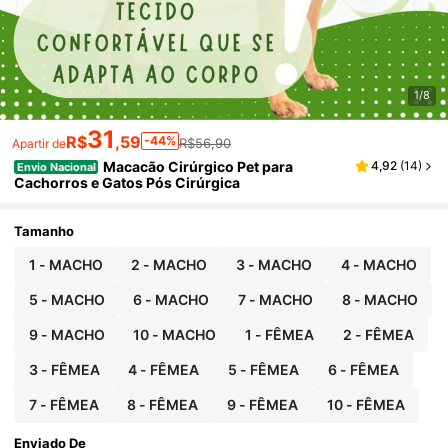
1/8
31
R$
,59
-44%
R$56,90
Apartir de
Macacão Cirúrgico Pet para
4,92
(
14
)
Envio Nacional
Cachorros e Gatos Pós Cirúrgica
Tamanho
1 - MACHO
2 - MACHO
3 - MACHO
4 - MACHO
5 - MACHO
6 - MACHO
7 - MACHO
8 - MACHO
9 - MACHO
10 - MACHO
1 - FÊMEA
2 - FÊMEA
3 - FÊMEA
4 - FÊMEA
5 - FÊMEA
6 - FÊMEA
7 - FÊMEA
8 - FÊMEA
9 - FÊMEA
10 - FÊMEA
Enviado De