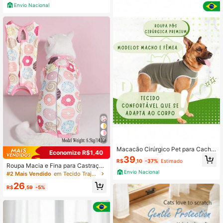
a Animais de Estimação
Envio Nacional
9
Macacão Cirúrgico Pet para Cacho
Economize R$1,40
rros e Gatos Pós Cirúrgica
39
R$
,10
-37%
Estimado
Roupa Macia e Fina para Castraçã
o/Esterilização de Gatos, Anti-Lam
Envio Nacional
#2 Mais Vendido
em Tecido Trajes de recuperação para animais de es
bedura e Aquecimento para Gatos,
26
Pós-Cirurgia ou Desmame
R$
,59
-5%