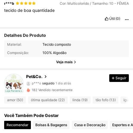
r***b
Cor: Multicolorido / Tamanho: 10 - FÊMEA
tecido
de
boa
quantidade
Útil
(0)
Detalhes Do Produto
92 Seguidores
4,69
Material:
Tecido composto
Composição:
100% Algodão
92 Seguidores
4,69
Veja mais
92 Seguidores
4,69
Pet&Co.
Seguir
p***o
seguido
1 dia atrás
92 Seguidores
4,69
182 Vendido recentemente
cal
Loja Parceira Local
92 Seguidores
4,69
amor (50)
ótima qualidade (22)
linda (19)
tão fofo (13)
igual 
92 Seguidores
4,69
Você Também Pode Gostar
92 Seguidores
Recomendar
Bolsas & Bagagens
Casa e Decoração
Esportes e A
4,69