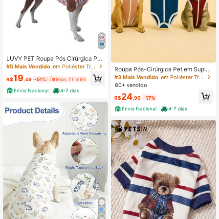
LUVY PET Roupa Pós Cirúrgica Par
a Cachorro - Cirurgia de Pet - Com
#5 Mais Vendido
em Poliéster Trajes de recuperação para animais de
Roupa Pós-Cirúrgica Pet em Suplex
proteção UV
– Macacão Para Castração De Cãe
19
#3 Mais Vendido
em Poliéster Trajes de recuperação para animais de
R$
,49
-51%
Últimos 11 mins
s e Gatos (Tam. 1 ao 16)
80+ vendido
Envio Nacional
4-7 dias
24
R$
,90
-17%
Envio Nacional
4-7 dias