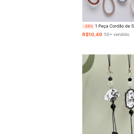
1 Peça Cordão de Segurança Ajustável Anti Perda para Celular, Suporte de Pulso, Cordão Trançado, Acessório de Segurança para a Maioria dos Smartphones Android, Essencial para Viagens, Presente do 
-25%
R$10,49
50+ vendido