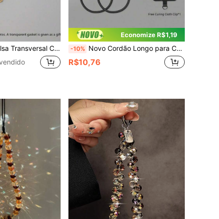
Economize R$1,19
o, Alça de Ombro DIY, Cordão para Celular, Corrente para Celular (Sem Espaçadores Coloridos, Espaçadores Transparentes Incluídos)
Novo Cordão Longo para Celular, Ajustável para Pescoço e Transversal, Acessório Universal para Pendurar Smartphone, Corda Trançada Anti-Perda e Anti-Queda, Chaveiro de Corrente de Metal com Fivela Dupla Premium para Uso Mãos Livres, Cordão para Esportes ao Ar Livre e Corrida
-10%
R$10,76
vendido