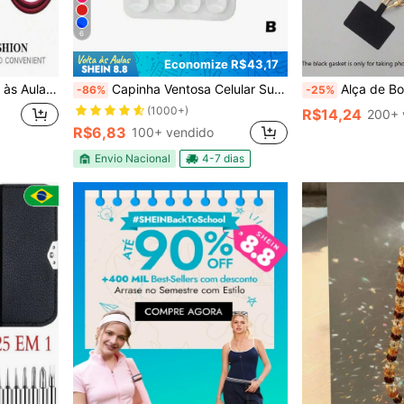
6
Economize R$43,17
tphone, Cordão de Capa Protetora de Smartphone, Chaveiro, Acessório de Celular, Pingente Móvel, Encanto de Celular
Capinha Ventosa Celular Suporte Em Silicone Varias Cores
Alça de Bolsa Transversal Clássica em PU com Corrente, Acessório de Bolsa de Verã
-86%
-25%
(1000+)
R$14,24
200+ 
R$6,83
100+ vendido
Envio Nacional
4-7 dias