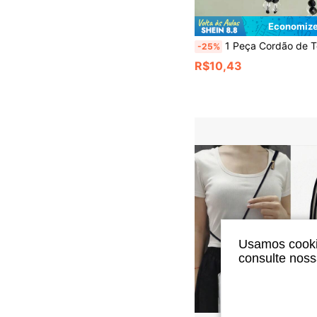
Economize
1 Peça Cordão de Telefone Estilo Chinês Antigo com Leque de Bambu em Tinta, Borla de Contas Pretas Estilo Vintage Anti-Perda, Pingente de Telefone Estilo Nacional (Devido ao Ângulo de Filmagem e Ampliação, o Tamanho Real do Objeto Pode Diferir L
-25%
R$10,43
Usamos cookie
consulte nos