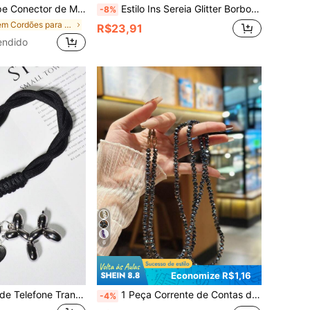
e Celular, Pendente Fino e Durável Estilo Zen, Não Danifica o Celular
Estilo Ins Sereia Glitter Borboleta Cristal Corrente de Contas Pendente Charm para Capa de Celular, Cordão de Pulso Decorativo de Contas Moda Corrente Pendente para Câmera CCD, Charm para Bolsa, Pendente para Chaveiro
-8%
em Cordões para celular
R$23,91
endido
6
Economize R$1,16
1 Conjunto Capa de Telefone Trançada de Náilon Preto, Cordão de Pulso Portátil, Chaveiro Pendente de Cachorro de Balão de Gelatina Fofo, Acessório da Moda para Bolsas Compatível com Android e a Maioria dos Smartphones, Presentes para Mãe, Família, Amigos, Aniversário, Feriado
1 Peça Corrente de Contas de Vidro Brilhante Orquídea Branca & Preta de Jade, Adequada para Pingente de Telefone, Pulseira, Alça Transversal, Compatível com Bolsas.
-4%