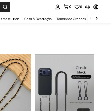
0
0
ar. Press Enter to select.
s masculinas
Casa & Decoração
Tamanhos Grandes
Joias e acessó