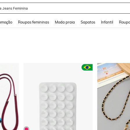
a Jeans Feminina
and down arrow keys to navigate search Buscas recentes and Pesquisar e Encontr
omoção
Roupas femininas
Moda praia
Sapatos
Infantil
Roupa