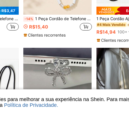
 R$3,47
E
igeiramente da Foto), Decoração de Telefone, Acessório de Telefone, Alça de Pulso para Smartphone
1 Peça Cordão de Telefone com Contas de Margarida Primavera Ensolarada, Contas de Disco de Argila Macia Branca, Pérola Falsa, Pedra Olho de Gato Amarela, Encantos de Mini Flor, Cordão Amarelo Destacável, Decoração de Pulseira para Celular, Câmera CCD, Bolsa, Acessório Estético Floral Fresco, Presente de Aniversário para Adolescentes
-14%
#4 Mais Vendido
R$15,40
R$14,94
100+ 
Clientes recorrentes
Clientes recor
s para melhorar a sua experiência na Shein. Para mai
sa
Política de Privacidade
.
5