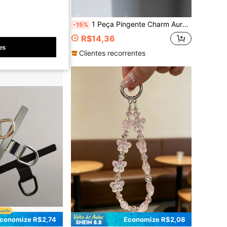
conomize R$0,40
Mãe, Família, Amigos, Aniversário, Enfeite de Telefone para Feriado, Corrente de Telefone
1 Peça Pingente Charm Aurora Iridescente de Cristal para Tampão de Poeira de Celular com Coração, Estrela, Lua, Borboleta e Nuvem, Elo de Metal Dourado, Capa de Silicone Anti-Perda para Decoração de Porta de Carregamento de Todos os Celulares, Mini Ornamento Coquette, Presente de Aniversário para Meninas Adolescentes e Mulheres
-15%
R$14,36
vendido
es
rentes
Clientes recorrentes
conomize R$2,74
Economize R$2,08