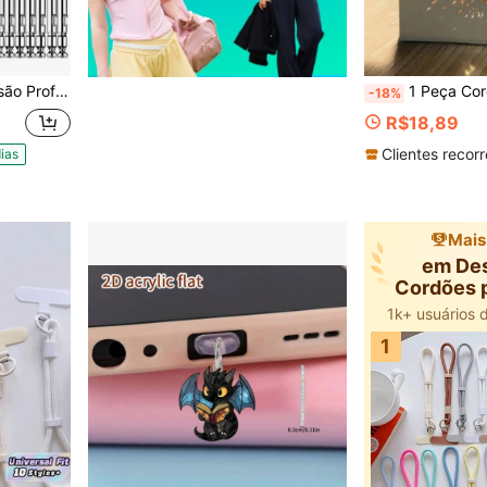
otebook Torx Alen Philips Pequena
1 Peça Cordão de Telefone Retrô com Contas de Cristal Facetado Caramelo, Gradiente Âmbar Marrom, Contas de Vidr
-18%
R$18,89
Clientes recor
ias
Mais
em De
Cordões p
1k+ usuários 
1