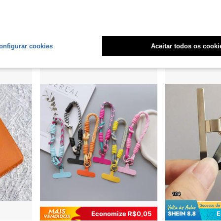
Economize R$2,97
E
Cordão Ajustável e Universal para Celular, Cordão Retrátil, Corrente de Celular Longa e Durável Anti-Queda para Uso Externo
1 Peça Tampão de Poeira com Laço de Strass, Acessório de Metal Liga Premium Personalizado Elegante Y2K, Tampão de Poeira Pendente de Silicone Transparente para Smartphone, Fone de Ouvido, Tablet e Kindle, Encanto de Moda Personalizado Criativo para Decoração Suspensa, Porta de Carregamento de Telefone à Prova d'Água, à Prova de Umidade e Anti-Sujeira, Compatível com Apple Lightning/Type-C/Android MicroUSB, Incluindo Todos os Modelos de Telefone Celular de Outras Séries como Android/Apple 17/16/15, Porta de Carregamento de Telefone Segura e Não Cai Facilmente,
1 Peça Cordão para Telefone de Poliamida Liso, Presente para 
-25%
-2%
R$8,93
R$19,55
100+ 
onfigurar cookies
Aceitar todos os cooki
Clientes recorrentes
Clientes recor
Economize R$0,05
E