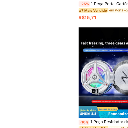
1 Peça Porta-Cartões de Couro Sólido Cor Magnético Carteira de Couro PU, Compatível com iPhone 16 Pro Max/16/16 Pro/16 Plus/15/15 Pro Max/15 Pro/15plus/12/13/14 Pro/12Pro/12ProMax/13 Pro/13 Max/13 Pro/14 Pro14 May/14plus/
-25%
#7 Mais Vendido
R$15,71
Economize
1 Peça Resfriador de Telefone com Iluminação RGB Magnética Preta com Exibição de Temperatura, Almofada de Resfriamento de Semicondutor, Clipe de Resfriam
-10%