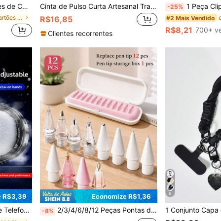
12 Mini/13 Mini, Bolsa de Cartão de Couro Criativa Magsafe Primavera Presente
Cinta de Pulso Curta Artesanal Trançada à Prova de Choque com Conector de Capa de Telefone Universal, Acessório de Capa de Telefone Anti-Deslizante e Anti-Queda, Presente Portátil de Mola para Aniversário, Casamento e Festa
1 Peça Clipe Conector de Metal para Capa d
-25%
em Porta-cartões adesivos
#2 Mais Vendido
R$16,85
R$8,21
700+ v
Clientes recorrentes
6
 R$3,39
Economize R$1,36
ento de Telefone, Dispositivo de Resfriamento para Jogos
2/3/4/6/8/12 Peças Pontas de Lápis de Reposição, Compatível com Apple Pencil Pro, Ponta de Metal Fina para Apple Pencil 2ª Geração e 1ª Geração/Apple Pencil USB-C, Conjunto de Pontas Resistentes ao Desgaste com Controle Preciso, Adequado como Caixa de Presente de Aniversário e Feriado, Acessórios de Lápis para Mãe, Família, Amigos
-8%