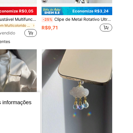
conomize R$0,05
Economize R$3,24
1 Peça Cordão Ajustável Multifuncional Macaron para Celular, Alça de Pescoço Colorida Destacável, Suporte para Chaves de Celular, Corda de Compatibilidade Universal, Alça Transversal Anti-Perda para Esqui, Corrida, Caminhada, Viagem e Atividades ao Ar Livre
Clipe de Metal Rotativo Ultra Fino, Arruela Conectora de Aço Inoxidável, Compatível com Cordão de Telefone / Pingente; Compatível com Todos os Tipos de Smartphones, Android e a Maioria dos Telefones; Adequado como Presente para Mãe, Família, Amigos, Crianças, Aniversário, Feriado Cordão de Telefone
-25%
em Multicolorido Cordões para celular
R$9,71
vendido
rentes
s informações