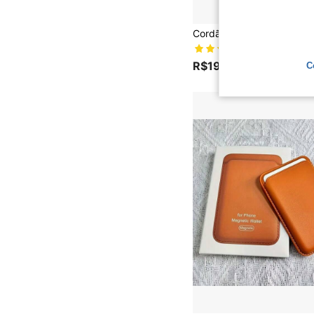
(100+)
R$19,90
100+ vendido
C