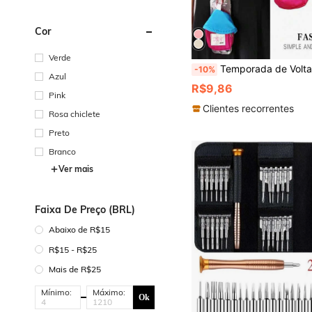
Cor
Verde
Temporada de Volta às Aulas 2026, Cordão para Celular Transversal com Mini Bolsa de Armazenamento, Pingente, Alça de Pescoço Ajustável, Alça de Ombro Trançada para Homens e Mulheres, Adequado para Viagens ao Ar Livre, Caminhadas, Unissex, Suporte de Celular com Corda Curta, Pulseira para Smar
-10%
Azul
R$9,86
Pink
Clientes recorrentes
Rosa chiclete
Preto
Branco
Ver mais
Faixa De Preço (BRL)
Abaixo de R$15
R$15 - R$25
Mais de R$25
Mínimo:
Máximo:
Ok