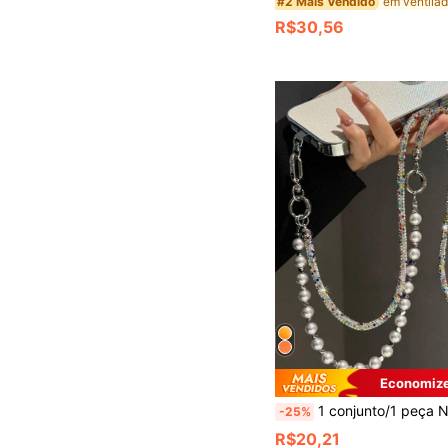
#2 Mais Vendido
R$30,56
Economize
1 conjunto/1 peça Novo Cordão de Telefone 3 em 1 Destacável, Alça Transversal Ajustável Premium com Pérola para Pulso e Pescoço, Adequado para Viagens ao Ar Livre, Caminhadas, Trekking, Compras, Todas as Estações, Unissex, Pulseira para Smartphon
-25%
R$20,21