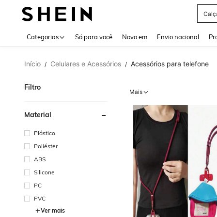
Calç
Use up 
Categorias
Só para você
Novo em
Envio nacional
Pr
Início
Celulares e Acessórios
Acessórios para telefone
/
/
Filtro
Mais
Material
Plástico
Poliéster
ABS
Silicone
PC
PVC
Ver mais