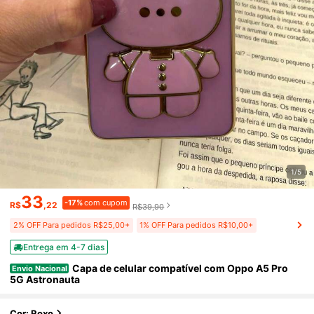
1/5
33
-17%
com cupom
R$
,22
R$39,90
2% OFF Para pedidos R$25,00+
1% OFF Para pedidos R$10,00+
Entrega em 4-7 dias
Capa de celular compatível com Oppo A5 Pro
Envio Nacional
5G Astronauta
Cor: Roxo