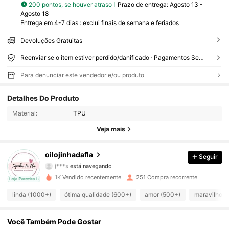
200 pontos, se houver atraso
Prazo de entrega:
Agosto 13 -
Agosto 18
Entrega em 4-7 dias : exclui finais de semana e feriados
Devoluções Gratuitas
Reenviar se o item estiver perdido/danificado · Pagamentos Seguros · Proteção de privacidade
Para denunciar este vendedor e/ou produto
3.8K Seguidores
4,95
Detalhes Do Produto
Material:
TPU
3.8K Seguidores
4,95
Veja mais
3.8K Seguidores
4,95
oilojinhadafla
Seguir
j***s
está navegando
3.8K Seguidores
4,95
1K Vendido recentemente
251 Compra recorrente
cal
Loja Parceira Local
3.8K Seguidores
4,95
linda (1000+)
ótima qualidade (600+)
amor (500+)
maravilhoso
3.8K Seguidores
4,95
Você Também Pode Gostar