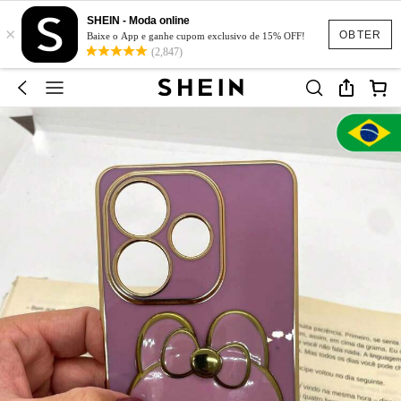
SHEIN - Moda online
×
OBTER
Baixe o App e ganhe cupom exclusivo de 15% OFF!
(2,847)