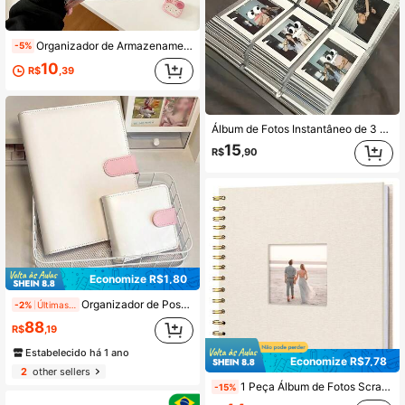
Organizador de Armazenamento de Adesivos A5, Álbum Transparente para Armazenamento, Álbum de Fotos de Adesivos Reutilizável, Livro de Coleção de Adesivos com Zíper, Suporte para Cartões, Livro de Coleção de Adesivos para Casa, Escola, Escritório, Homens, Mulheres, Suprimentos Escolares e de Escritório, Decoração para Casa
-5%
10
R$
,39
Álbum de Fotos Instantâneo de 3 Polegadas, Adequado para Estudantes Armazenarem Fotos e Cartões-Postais, Ideal para Organização de Dormitórios, Lembranças Escolares, Memórias de Casamento e Categorização de Fotos
15
R$
,90
Economize R$1,80
Organizador de Postais com Anéis de 3 polegadas e 5 polegadas, 20 Unidades, com Capa em PU, Modelo A5/A7, Branco/Rosa, De Volta às Aulas, Materiais Escolares
-2%
Últimas 11 hrs
88
R$
,19
Estabelecido há 1 ano
Economize R$7,78
2
other sellers
1 Peça Álbum de Fotos Scrapbook com Capa de Linho de 8x8 Polegadas, Páginas de Papel Kraft Duro Branco, Álbum de Memórias Minimalista Elegante, Presente DIY para Aniversário, Adequado para Viagem, Livro de Visitas de Casamento, Natal e Festa
-15%