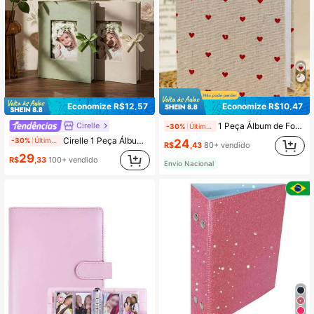
Economize R$12,57
Economize R$10,47
Cirelle
1 Peça Álbum de Fotos com Capa de Tecido de 6 Polegadas, 100 Páginas Internas de Alta Transparência, Luva de Couro, Embalagem Plástica, Scrapbook, Temporada de Volta às Aulas, Suprimentos Escolares, Álbum de Fotos, Formato de Coração, Presente de Natal e Ano Novo, Álbum de Fotos de Casamento, Álbum de Fotos do Dia dos Namorados
-30%
Últimas 3 hrs
Cirelle 1 Peça Álbum de Fotos, 100 bolsos de 4x6 polegadas, Capa de Linho, Bolsos para Inserir Fotos, Adequado para Casamento, Família, Aniversário, Férias, Presente
-30%
Últimas 3 hrs
24
R$
,43
80+ vendido
29
R$
,33
100+ vendido
Envio Nacional