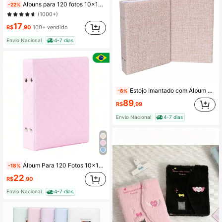
Albuns para 120 fotos 10x15 liso preto azul rosa e outras cores clássico lindo
-22%
(1000+)
Quase esgotado!
Quase esgotado!
(1000+)
(1000+)
17
R$
,90
100+ vendido
Quase esgotado!
Envio Nacional
4-7 dias
(1000+)
Estojo Imantado com Álbum para 100 Fotos 15x21 - JUTA BEGE Luxo Premium Reforçado
-6%
89
R$
,99
Envio Nacional
4-7 dias
Álbum Para 120 Fotos 10x15 Familia Adulto Trançado Ou Manta
-18%
22
R$
,90
Envio Nacional
4-7 dias