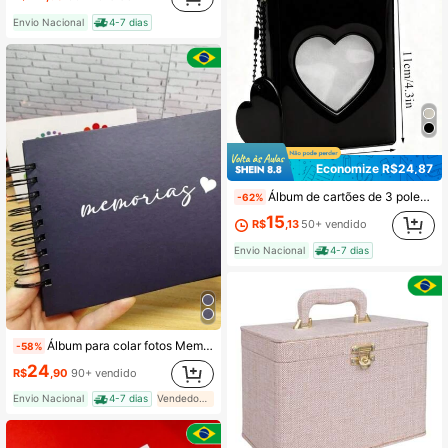
Envio Nacional
4-7 dias
Economize R$24,87
Álbum de cartões de 3 polegadas com 16 bolsos, perfeito para colecionar cartões,disponível em preto e branco
-62%
15
R$
,13
50+ vendido
Envio Nacional
4-7 dias
Álbum para colar fotos Memorias folhas pretas
-58%
24
R$
,90
90+ vendido
Envio Nacional
4-7 dias
Vendedor Indicado