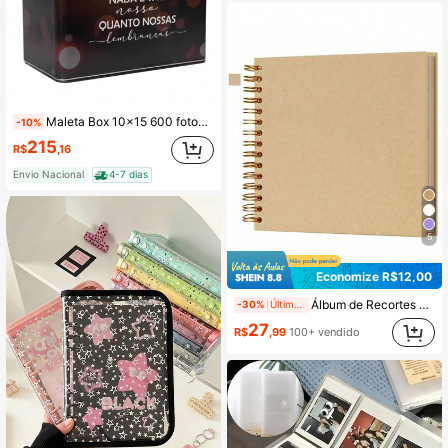
Maleta Box 10x15 600 fotos 6 Álbuns Fotográficos LEMBRANÇAS Preto Jovem Família
-10%
215
R$
,16
Envio Nacional
4-7 dias
5
Economize R$12,00
Álbum de Recortes DIY de 7x7 Polegadas/8x8 Polegadas/10x10 Polegadas, 40 Páginas/20 Folhas, Capa Dura de Papel Kraft, Álbum de Recortes, Memórias Familiares de Casamento e Aniversário
-30%
Últimas 3 hrs
27
R$
,99
100+ vendido