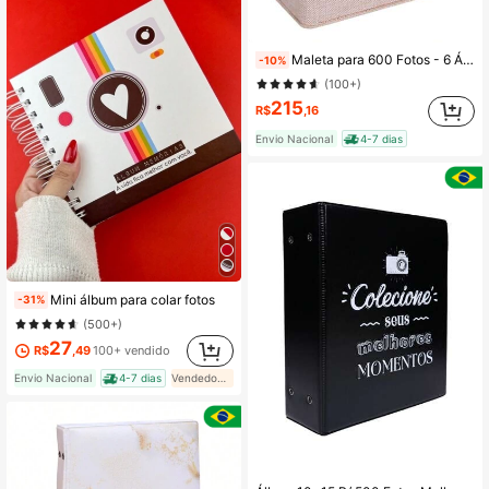
Maleta para 600 Fotos - 6 Álbuns fotográficos 10x15 JUTA BEGE Adulto Baú Box Luxo Caixa Fotografia
-10%
(100+)
215
R$
,16
Envio Nacional
4-7 dias
Mini álbum para colar fotos
-31%
(500+)
27
R$
,49
100+ vendido
Envio Nacional
4-7 dias
Vendedor Indicado