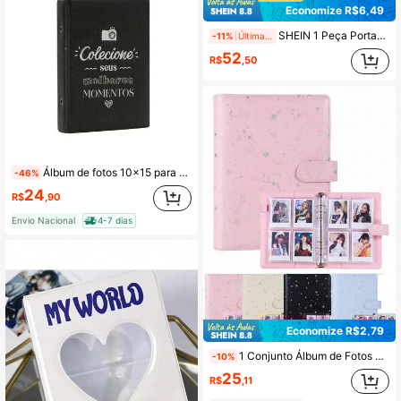
Economize R$6,49
SHEIN 1 Peça Porta-Cartão de Álbum para Armazenar Cartões de Visita e Coletar Fotos, Porta-Cartão de Fotos/Jogos com 256 Bolsos, Álbum de Fotos Mini de 3 Polegadas Adequado para Câmeras Instantâneas 7s 8 8+ 9 11 25 26 50s 70 90, Armazenamento e Coleção de Fotos
-11%
Últimas 11 hrs
52
R$
,50
Álbum de fotos 10x15 para 100 fotos - Photos 0120
-46%
24
R$
,90
Envio Nacional
4-7 dias
Economize R$2,79
1 Conjunto Álbum de Fotos A5 em Couro PU com Folhas Soltas, Padrão de Estrelas e Luas no Bottom, Incluindo 25 Páginas Internas, Livro de Armazenamento de Estrelas para Perseguição de Ídolos, Álbum de Coleção de Cartões DIY, Adequado para Armazenamento de Cartões em Fichário de Folhas Soltas, Coleção de Fotos, Cartão de Foto
-10%
25
R$
,11