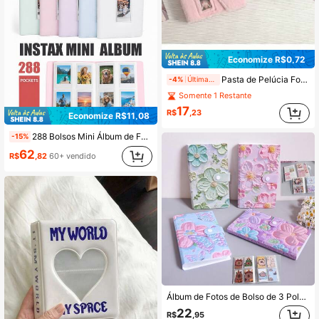
Economize R$0,72
Pasta de Pelúcia Fofa com Bordado de Coração Alado para Fãs de Kpop, Livro de Armazenamento de Fotocards com Decoração de Laço Estética Y2K, Álbum de Coleção de Pelúcia Macia para Fotocards de Ídolos de Kpop, Bolsa de Cartão de Pelúcia Portátil com Janela de Foto Recortada Ideal para Volta às Aulas
-4%
Últimas 11 hrs
Somente 1 Restante
17
R$
,23
Economize R$11,08
288 Bolsos Mini Álbum de Fotos Adequado para Câmeras Instantâneas Fujifilm Mini 12 11 40 70 90 Liplay Link
-15%
62
R$
,82
60+ vendido
Álbum de Fotos de Bolso de 3 Polegadas 120-240 com Design Floral, Caixa de Armazenamento de Fotos de Família em Grade, Álbum de Cartão de Ídolo em PVC Transparente, À Prova de Poeira e Umidade, Livro de Coleção de Cartão de Estrela, Organizador de Fotos Criativo, Presente de Fã, Lembrança de Aniversário, Caixa de Coleção de Ídolo, Novo Álbum Comemorativo de Aniversário, Livro de Coleção de Estudante
22
R$
,95