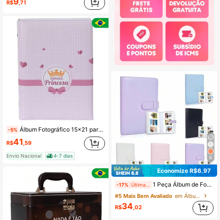
9
R$
,71
Álbum Fotográfico 15x21 para 100 Fotos MINHA PRINCESA Rosa Coroa Bebê Infantil
-5%
41
R$
,59
Envio Nacional
4-7 dias
6
Economize R$6,97
1 Peça Álbum de Fotos Mini com 108 Slots em Couro PU, Livro de Armazenamento de Cartões de Fotos, Adequado para Fotos de 2x3 Polegadas, Livro de Coleção Estilo Carteira, Suporte de Cartão Lomo Mini de Ídolo K-Pop
-17%
Últimas 11 hrs
#5 Mais Bem Avaliado
em Álbum de fotos
34
R$
,02