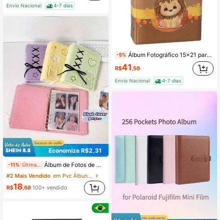
Envio Nacional
4-7 dias
Álbum Fotográfico 15x21 para 100 Fotos REI LEÃO Bebê Infantil
-5%
41
R$
,59
Envio Nacional
4-7 dias
Economize R$2,31
Álbum de Fotos de Pelúcia, Livro de Armazenamento de Cartões Pequenos de Três Polegadas, Álbum de Ídolos Estrelados, Livro de Coleção de Cartões
-11%
Últimas 11 hrs
#2 Mais Vendido
em Pvc Álbuns de fotos
18
R$
,68
100+ vendido