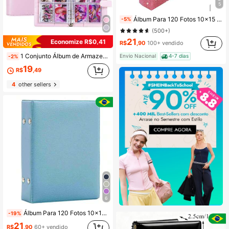
5
Álbum Para 120 Fotos 10x15 Couro Glitter Escolha Seu Album Preferido
-5%
(500+)
21
Economize R$0,41
R$
,90
100+ vendido
1 Conjunto Álbum de Armazenamento de Cartões de Fotos A5 Multifuncional Premium, Design de Álbum Minimalista, Livro de Armazenamento Compacto e Durável, Capa de Caderno de Folhas Soltas em PU, Adequado para Planejamento Diário e Notas, Suprimentos de Escritório, Álbum de Coleção de Ingressos e Cartões
Envio Nacional
4-7 dias
-2%
19
R$
,49
4
other sellers
6
Álbum Para 120 Fotos 10x15 Com Capa Escovada
-19%
21
R$
,90
60+ vendido