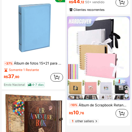
44
R$
,12
50+ vendido
Clientes recorrentes
Álbum de fotos 15x21 para 100 fotos – Linha Happy Premium
-37%
Somente 1 Restante
37
R$
,90
Envio Nacional
4-7 dias
Álbum de Scrapbook Retangular/Quadrado com Capa Dura de 30 Páginas em Papel Kraft, Adequado para Casamentos, Aniversários, Festas, Uso Doméstico, Acompanha 2 Folhas de Adesivos
-10%
10
R$
,76
1
other sellers