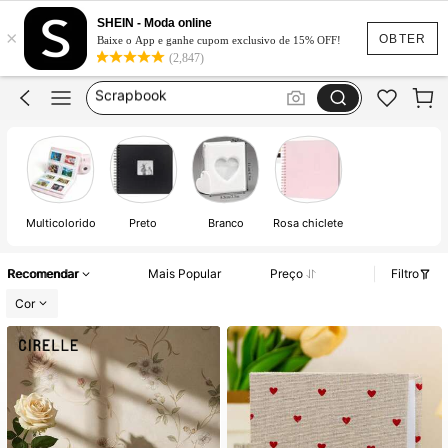
Binder
SHEIN - Moda online
×
Album De Fotos
OBTER
Baixe o App e ganhe cupom exclusivo de 15% OFF!
(2,847)
Scrapbook
Album De Fotos 10x15
álbum De Foto
Binder
Album De Fotos
Multicolorido
Preto
Branco
Rosa chiclete
Recomendar
Mais Popular
Preço
Filtro
Cor