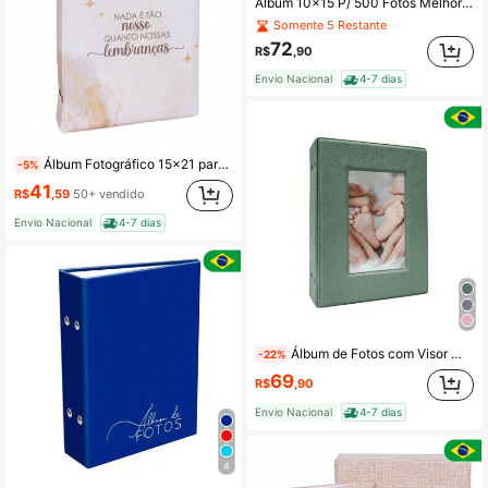
Álbum 10x15 P/ 500 Fotos Melhores Momentos Fotográfia Família
Somente 5 Restante
72
R$
,90
Envio Nacional
4-7 dias
Álbum Fotográfico 15x21 para 100 Fotos LEMBRANÇAS BRANCO Adulto Momentos Viagens
-5%
41
R$
,59
50+ vendido
Envio Nacional
4-7 dias
Álbum de Fotos com Visor Moldura 10x15 para 500 fotos/ Foto na capa/ Personalizado
-22%
69
R$
,90
Envio Nacional
4-7 dias
4
Quase esgotado!