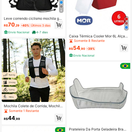
4
Leve correndo ciclismo mochila gra
nde capacidade repelente de água
70
R$
,29
-40%
Últimos 3 dias
esportes ao ar livre montanhismo sa
co maratona corren
Envio Nacional
4-7 dias
Caixa Térmica Cooler Mor 6L Alça
Articulada Comporta 8 Latas 350ml
Somente 8 Restante
Ideal Para Praia Camping Viagem
54
R$
,90
-39%
Envio Nacional
Mochila Colete de Corrida, Mochila
Colete de Hidratação | Colete de C
Somente 1 Restante
orrida Leve e Respirável | Alças de
44
Ombro Ajustáveis | Bolsos de Grand
R$
,99
e Capacidade, Unissex
Prateleira Da Porta Geladeira Brast