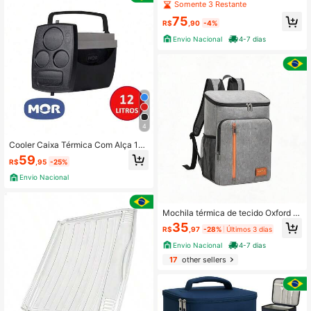
emp/ Consul - W11491981
Somente 3 Restante
75
R$
,90
-4%
Envio Nacional
4-7 dias
4
Cooler Caixa Térmica Com Alça 12
Litros Portátil Bebidas Geladas Lan
59
R$
,95
-25%
ches Sanduiches Praia Verão
Envio Nacional
Mochila térmica de tecido Oxford c
om forro de alumínio, disponível em
35
R$
,97
-28%
Últimos 3 dias
azul marinho, cinza e preto, 27x17x
37cm
Envio Nacional
4-7 dias
17
other sellers