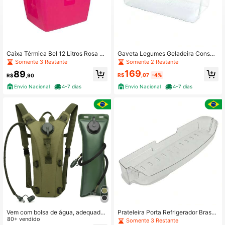
Caixa Térmica Bel 12 Litros Rosa e
Gaveta Legumes Geladeira Consul
Branco 071310
- Original W10212150
Somente 3 Restante
Somente 2 Restante
169
89
R$
,07
-4%
R$
,90
Envio Nacional
4-7 dias
Envio Nacional
4-7 dias
Vem com bolsa de água, adequada
Prateleira Porta Refrigerador Braste
para caminhadas, ciclismo, montan
80+ vendido
mp Bre51/Brm47/Brk50/Brm49 - Ori
Somente 3 Restante