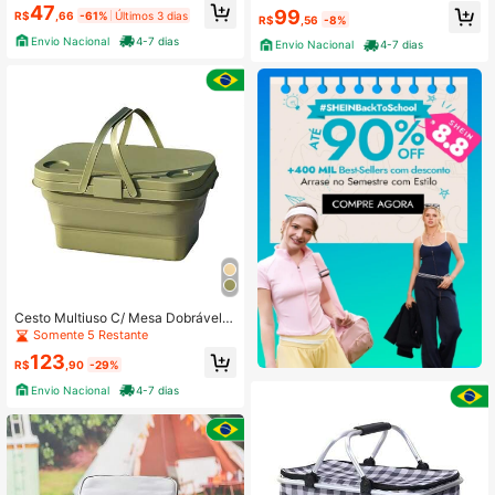
hismo, esportes, mochila de hidrata
ginal
47
99
R$
,66
-61%
Últimos 3 dias
ção, bolsa de água
R$
,56
-8%
Envio Nacional
4-7 dias
Envio Nacional
4-7 dias
Cesto Multiuso C/ Mesa Dobrável P
iquenique Passeio Camping
Somente 5 Restante
123
R$
,90
-29%
Envio Nacional
4-7 dias