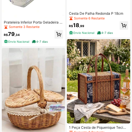
Cesta De Palha Redonda P 18cm
Somente 6 Restante
Prateleira Inferior Porta Geladeira C
18
ontinental - Original
R$
,99
Somente 3 Restante
Envio Nacional
4-7 dias
79
R$
,34
Envio Nacional
4-7 dias
1 Peça Cesta de Piquenique Tecida
Floral Azul Marinho, Cesta de Arma