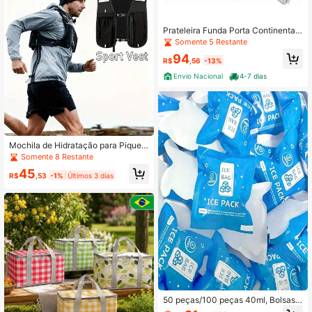
Prateleira Funda Porta Continental/
Electrolux TC56/ It70 Original
Somente 5 Restante
94
R$
,56
-13%
Envio Nacional
4-7 dias
Mochila de Hidratação para Piqueni
que e Corrida para Homens & Mulh
Somente 8 Restante
eres, Mochila de Corrida Leve, Moc
45
hila de Hidratação para TrailRunnin
R$
,53
-1%
Últimos 3 dias
g, Caminhada, Ciclismo e Maratona
(Apenas Mochila)
50 peças/100 peças 40ml, Bolsas d
e Gelo Reutilizáveis Portáteis com