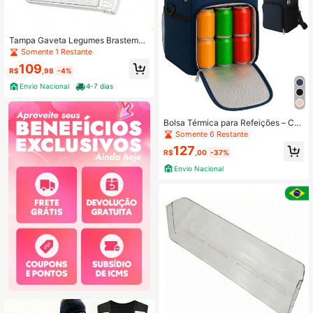
Tampa Gaveta Legumes Brastemp/
Consul Crm39/Brb39 - Original
Somente 1 Restante
109
R$
,98
-4%
Envio Nacional
4-7 dias
Bolsa Térmica para Refeições – Co
nserva Quente por Horas!
Somente 6 Restante
127
R$
,00
-37%
Envio Nacional