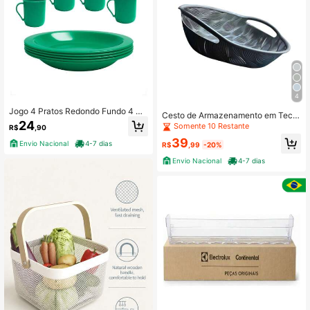
4
Jogo 4 Pratos Redondo Fundo 4 Co
Cesto de Armazenamento em Tecid
pos Com Alça 450ml Plástico Cores
24
o com Alças, Prático, Sem Odores,
Somente 10 Restante
R$
,90
8 Peças
Fácil de Limpar e Multifuncional
39
Envio Nacional
4-7 dias
R$
,99
-20%
Envio Nacional
4-7 dias