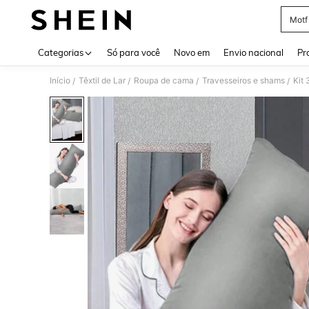
Motf
Use up 
Categorias
Só para você
Novo em
Envio nacional
Pr
Início
Têxtil de Lar
Roupa de cama
Travesseiros e shams
Kit 
/
/
/
/