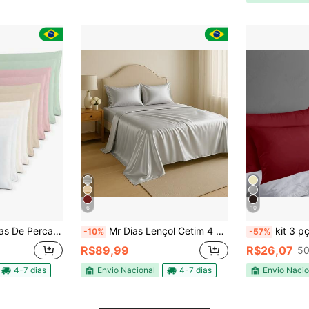
6
10
Fios 100% Algodão Travesseiro
Mr Dias Lençol Cetim 4 Peças Com Tecnologia Anti-Frizz Casal Padrão Queen King Size Elasticado Bilho Ativo
kit 3 pçs: 2 Fro
-10%
-57%
R$89,99
R$26,07
50
4-7 dias
Envio Nacional
4-7 dias
Envio Nacio