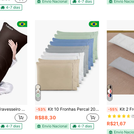
Envio Nacional
4-7 dias
Envio Nacio
4-7 dias
13
21
rpo Avulso com Ziper - FX
Kit 10 Fronhas Percal 200 Fios 100% Algodão Ponto Palito Travesseiro
Kit 2 Fronhas Xuxão 
-53%
-55%
(
R$88,30
R$21,67
4-7 dias
Envio Nacional
4-7 dias
Envio Nacio