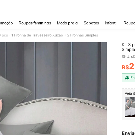
and down arrow keys to navigate search Buscas recentes and Pesquisar e Encontr
omoção
Roupas femininas
Moda praia
Sapatos
Infantil
Roupa
3 pçs - 1 Fronha de Travesseiro Xuxão + 2 Fronhas Simples
Kit 3 
Simple
SKU: s
2
R$
PR
En
Veja 
Envia