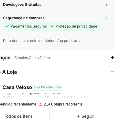
Devoluções Gratuitas
Segurança de compras
Pagamentos Seguros
Proteção de privacidade
Para denunciar este vendedor e/ou produto
4,89
545
894
ição
Simples,Cinza,Diário
4,89
545
894
 A Loja
4,89
545
894
Casa Veloso
Loja Parceira Local
a***a
seguido
1 dia atrás
4,89
545
894
Classificação
Itens
Seguidores
Vendido recentemente
214 Compra recorrente
4,89
545
894
Todos os itens
Seguir
4,89
545
894
4,89
545
894