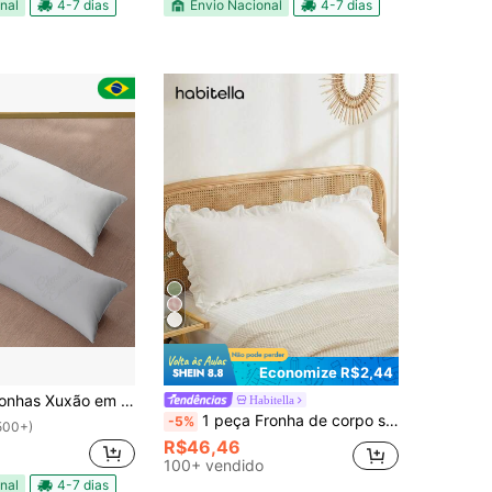
nal
4-7 dias
Envio Nacional
4-7 dias
Economize R$2,44
em Cores Variadas – Toque Macio e Aconchegante-FS
Habitella
1 peça Fronha de corpo sem enchimento decoração com babados
-5%
500+)
R$46,46
100+ vendido
nal
4-7 dias