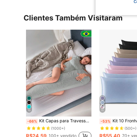
C
Clientes Também Visitaram
10
11
Kit Capas para Travesseiros de Corpo (2 pçs) - FX
Kit 10 Fronhas De Cetim Seda Ch
-66%
-53%
(1000+)
(500+)
R$24,59
R$55,40
100+ vendido
70+ ve