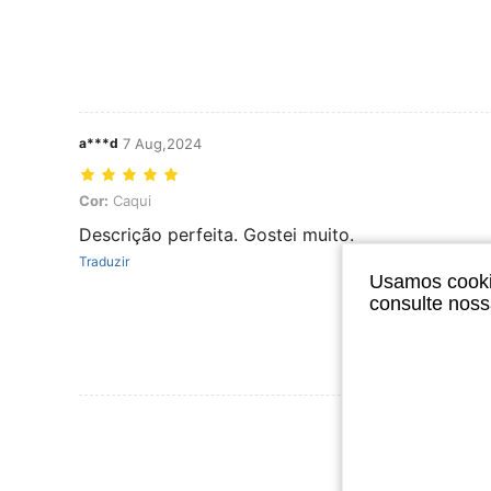
a***d
7 Aug,2024
Cor: Caqui
Cor:
Caqui
Descrição perfeita. Gostei muito.
Traduzir
Usamos cookie
consulte nos
Ver Mais Ava