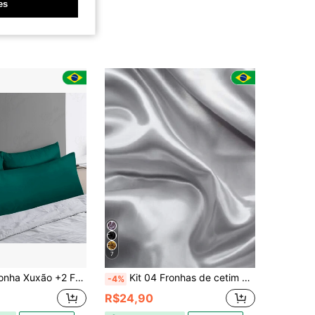
es
7
 +2 Fronhas Travesseiro-Percal Flex 400Fios
Kit 04 Fronhas de cetim ant-frizz super brilho ( 02 pares )
-4%
R$24,90