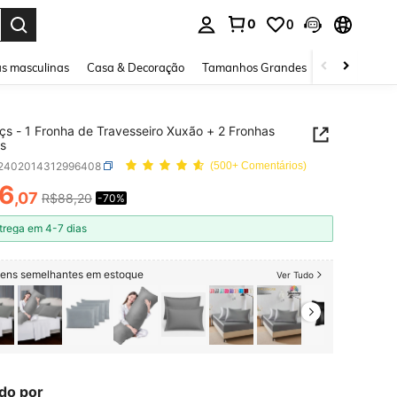
0
0
ar. Press Enter to select.
s masculinas
Casa & Decoração
Tamanhos Grandes
Joias e acessó
pçs - 1 Fronha de Travesseiro Xuxão + 2 Fronhas
s
f2402014312996408
(500+ Comentários)
6
,07
R$88,20
-70%
ICE AND AVAILABILITY
trega em 4-7 dias
itens semelhantes em estoque
Ver Tudo
do por