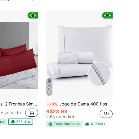
18
nhas Simples + 1 Capa Para Xuxão- XS
Jogo de Cama 400 fios Com Elástico Padrão Hotel Solteiro Casal Queen King
-73%
R$23,99
+ vendido
2,6k+ vendido
nal
4-7 dias
Envio Nacional
4-7 dias