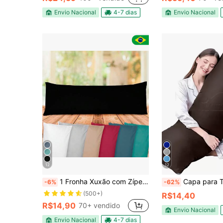
Envio Nacional
4-7 dias
Envio Nacional
12
12
1 Fronha Xuxão com Zíper 1,30mx40cm Percal Flex 400 Fios Toque Acetinado
Capa para Travesseiro de Co
-6%
-62%
(500+)
R$14,40
R$14,90
70+ vendido
Envio Nacional
Envio Nacional
4-7 dias