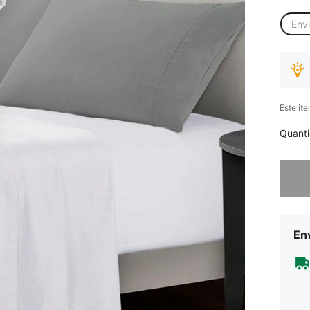
Env
Este it
Quant
Desculp
Env