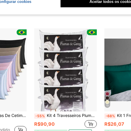
onfigurar cookies
Aceitar todos os cooki
10
armousse Anti Frizz Alto Brilho
Kit 4 Travesseiros Pluma de Ganso Sintética Toque Macio
Kit 1 Fronha Xuxão
-55%
-68%
R$90,90
R$26,07
ndido