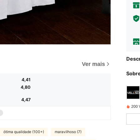
Descr
Ver mais
Sobre
4,41
4,80
4,47
200 
ótima qualidade (100+)
maravilhoso (7)