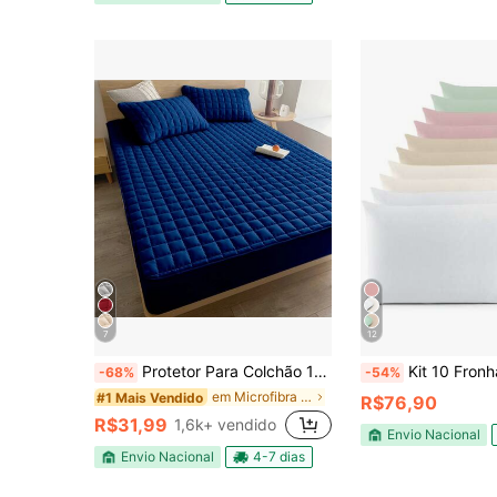
7
12
Protetor Para Colchão 100% Impermeável com Elástico em Toda Volta -Todos os Tamanhos
Kit 10 Fronhas De Percal 200 
-68%
-54%
em Microfibra Lençóis com elástico
#1 Mais Vendido
R$76,90
R$31,99
1,6k+ vendido
Envio Nacional
Envio Nacional
4-7 dias