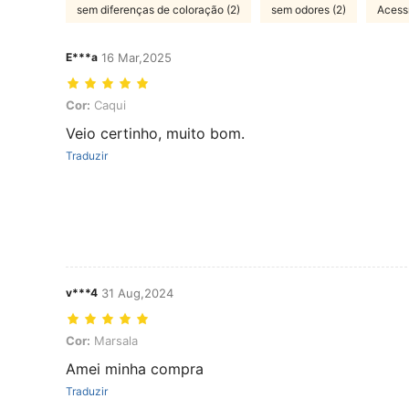
sem diferenças de coloração (2)
sem odores (2)
Acessí
E***a
16 Mar,2025
Cor: Caqui
Cor:
Caqui
Veio certinho, muito bom.
Traduzir
v***4
31 Aug,2024
Cor: Marsala
Cor:
Marsala
Amei minha compra
Traduzir