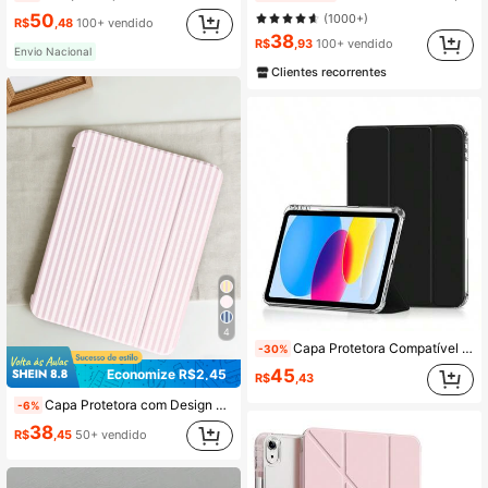
50
(1000+)
R$
,48
100+ vendido
38
10K Seguidores
4,84
R$
,93
100+ vendido
Envio Nacional
Clientes recorrentes
4
Capa Protetora Compatível com iPad 11th Geração, Capa Protetora A16, Suspensão/Despertar Inteligente, Compartimento para Lápis, Traseira Fosca, DIY Personalizável, À Prova de Choque com Airbag, Capa Protetora de Tablet com Dobra Tripla, Capa Protetora 10th Geração, Compatível com Capa Protetora de Tablet Honor Pad X8A, Capa Protetora Tab M11, Compatível com Huawei MatePad SE 11", Capa Protetora MatePad
-30%
45
Economize R$2,45
R$
,43
Capa Protetora com Design de Listras Brancas, Adequada para IPad 10.2" (A16), 11" 11th Geração 2025, 9th/10th Geração, Air 4th 10.9", Galaxy Tab S6 Lite 10.4", Anti-Queda, Suporte de Suspensão/Ativação, Presente Romântico
-6%
38
R$
,45
50+ vendido