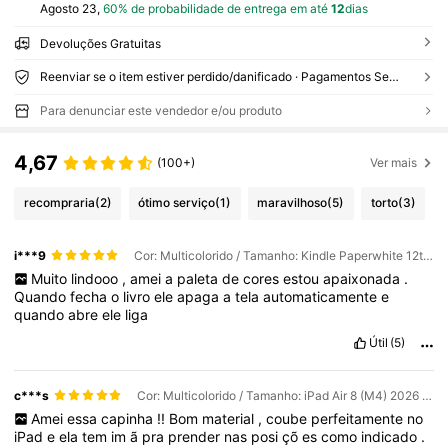
Agosto 23,
60% de probabilidade de entrega em até
12
dias
Devoluções Gratuitas
Reenviar se o item estiver perdido/danificado · Pagamentos Seguros · Proteção de privacidade
Para denunciar este vendedor e/ou produto
4,67
(100+)
Ver mais
recompraria
(2)
ótimo serviço
(1)
maravilhoso
(5)
torto
(3)
i***9
Cor: Multicolorido / Tamanho: Kindle Paperwhite 12th Gen 2024
Muito
lindooo
,
amei
a
paleta
de
cores
estou
apaixonada
.
Quando
fecha
o
livro
ele
apaga
a
tela
automaticamente
e
quando
abre
ele
liga
Útil
(5)
c***s
Cor: Multicolorido / Tamanho: iPad Air 8 (M4) 2026 (11 polegadas)
Amei
essa
capinha
!!
Bom
material
,
coube
perfeitamente
no
iPad
e
ela
tem
im
ã
pra
prender
nas
posi
çõ
es
como
indicado
.