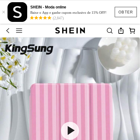
SHEIN - Moda online
×
OBTER
Baixe o App e ganhe cupom exclusivo de 15% OFF!
(2,847)