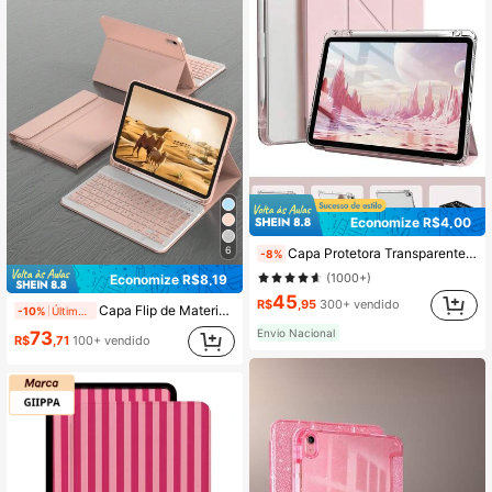
Economize R$4,00
6
Capa Protetora Transparente Slim e Fashion para Pad, Material Cor Sólida Rosa, com Slot para Lápis e Suporte em Y Multiancular, Compatível com 10ª Geração 10.9" (2022), 11ª Geração 11" (2025), Air 4ª/5ª Geração, Pro (2021/2022/2024), Presente de Primavera, Páscoa, Aniversário para Mamãe, Escritório e Volta às Aulas
-8%
(1000+)
Economize R$8,19
45
R$
,95
300+ vendido
Capa Flip de Material de Cor Sólida Rosa com Teclado Bluetooth Sem Fio Compatível com iPad, Modo Dormir/Despertar Automático, Teclado Destacável, Bateria de 150mAh, Suporte Leve e Fino com Suporte para Lápis, Presente Profissional de Escritório para Aniversário
-10%
Últimos 2 dias
Envio Nacional
73
R$
,71
100+ vendido