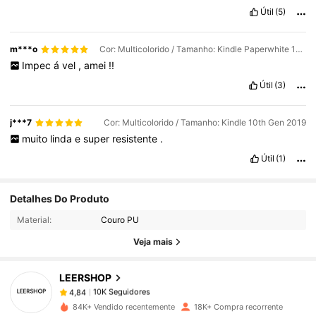
Útil
(5)
m***o
Cor: Multicolorido / Tamanho: Kindle Paperwhite 12th Gen 2024
Impec
á
vel
,
amei
!!
Útil
(3)
j***7
Cor: Multicolorido / Tamanho: Kindle 10th Gen 2019
muito
linda
e
super
resistente
.
Útil
(1)
10K Seguidores
4,84
Detalhes Do Produto
Material:
Couro PU
10K Seguidores
4,84
Veja mais
LEERSHOP
10K Seguidores
4,84
a***a
pago
1 dia atrás
84K+ Vendido recentemente
18K+ Compra recorrente