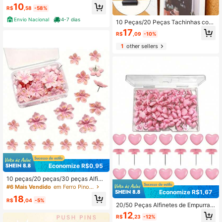
e Mesa
10
R$
,58
-58%
Envio Nacional
4-7 dias
10 Peças/20 Peças Tachinhas com
Alfinetes, Fixação de Tachinhas par
17
R$
,09
-10%
a Escola, Artes e Artesanato, Arquiv
o de Fotos em Quadro de Avisos, Pa
1
other sellers
rede Divisória sem Furos (Preto)
Economize R$0,95
10 peças/20 peças/30 peças Alfine
tes de Pressão Florais Rosa - Tachi
#6 Mais Vendido
em Ferro Pinos e tachas
Economize R$1,67
nhas Decorativas em Formato de Fl
18
or para Quadros de Cortiça, Fotos,
R$
,04
-5%
20/50 Peças Alfinetes de Empurrar
Mapas de Parede & Materiais Escol
Multicoloridos em Forma de Coraçã
ares
12
R$
,23
-12%
o, Tachinhas, Adequados para Qua