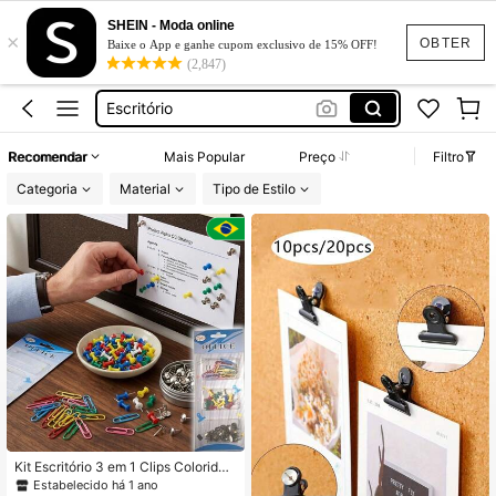
Gancho De Parede
SHEIN - Moda online
×
Alfinete
OBTER
Baixe o App e ganhe cupom exclusivo de 15% OFF!
(2,847)
Pins
Escritório
Papelaria
Recomendar
Mais Popular
Preço
Filtro
Gancho De Parede
Categoria
Material
Tipo de Estilo
Alfinete
Kit Escritório 3 em 1 Clips Coloridos
Alfinetes Tachinhas Organização d
Estabelecido há 1 ano