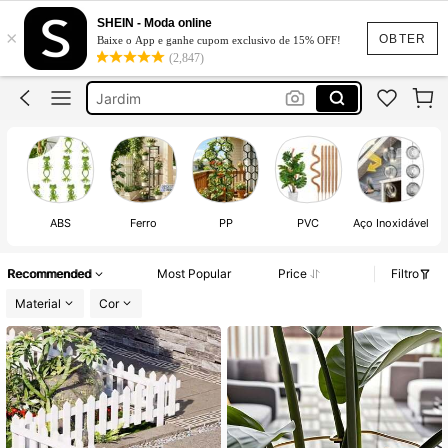
Tela Para Galinheiro
SHEIN - Moda online
×
Suporte Para Plantas
OBTER
Baixe o App e ganhe cupom exclusivo de 15% OFF!
(2,847)
Suporte Para Vasos De Planta
Jardim
Jardinagem
Tela Para Galinheiro
Suporte Para Plantas
ABS
Ferro
PP
PVC
Aço Inoxidável
Recommended
Most Popular
Price
Filtro
Material
Cor