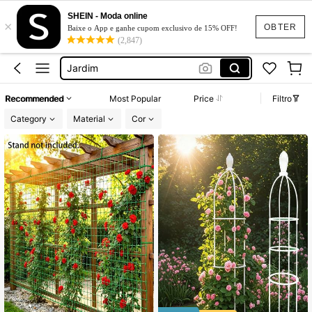
Tela Para Galinheiro
SHEIN - Moda online
×
Suporte Para Plantas
OBTER
Baixe o App e ganhe cupom exclusivo de 15% OFF!
(2,847)
Suporte Para Vasos De Planta
Jardim
Jardinagem
Recommended
Most Popular
Price
Filtro
Tela Para Galinheiro
Category
Material
Cor
Suporte Para Plantas