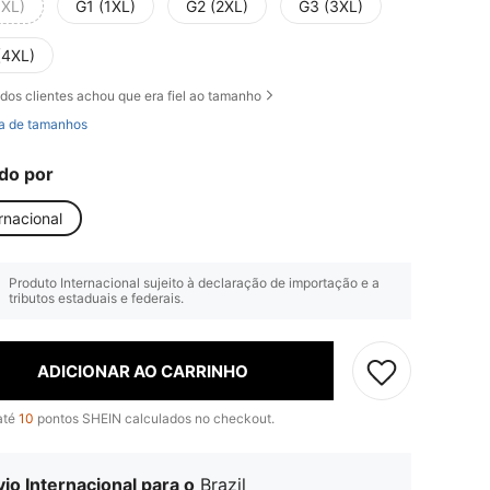
0XL)
G1 (1XL)
G2 (2XL)
G3 (3XL)
(4XL)
dos clientes achou que era fiel ao tamanho
a de tamanhos
do por
rnacional
Produto Internacional sujeito à declaração de importação e a
tributos estaduais e federais.
ADICIONAR AO CARRINHO
até
10
pontos SHEIN calculados no checkout.
io Internacional para o
Brazil