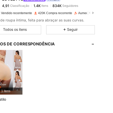
4,91
1.4K
834K
Classificação
Itens
Seguidores
j***m
pago
1 dia atrás
 Vendido recentemente
420K Compra recorrente
Aumento de seguidores
4,91
1.4K
834K
de roupa íntima, feita para abraçar as suas curvas.
Todos os itens
Seguir
4,91
1.4K
834K
LOS DE CORRESPONDÊNCIA
4,91
1.4K
834K
2 in, Cor: Damasco, Tamanho: 0XL
4,91
1.4K
834K
4,91
1.4K
834K
1 itens
4,91
1.4K
834K
tilo
4,91
1.4K
834K