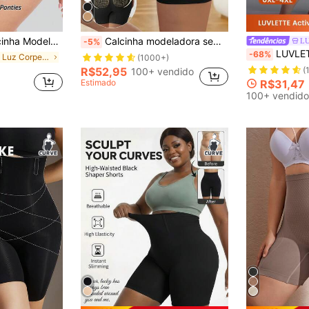
 Controle da Barriga, Levantamento do Bumbum, Suporte na Cintura, Cós Não Enrolável, Lingerie Modeladora
Calcinha modeladora sem costura de cintura alta com controle de barriga, modelador de corpo, levantador de bunda, shorts modeladores, roupa íntima feminina modeladora
L
-5%
LUVLETTE Shorts Legging Esportivos Plus Size 
-68%
em Luz Corpetes e modeladores plus size
(1000+)
R$52,95
(
100+ vendido
Estimado
R$31,47
100+ vendido