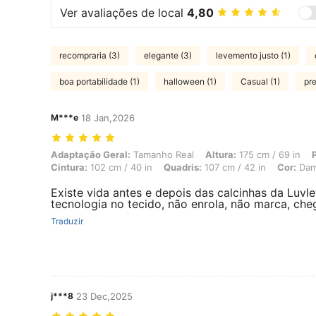
Ver avaliações de local
4,80
recompraria (3)
elegante (3)
levemento justo (1)
boa portabilidade (1)
halloween (1)
Casual (1)
pre
M***e
18 Jan,2026
Adaptação Geral: Tamanho Real, Altura: 175 cm / 69 in, Peso: 95 kg 
Adaptação Geral:
Tamanho Real
Altura:
175 cm / 69 in
Cintura:
102 cm / 40 in
Quadris:
107 cm / 42 in
Cor:
Dam
Existe vida antes e depois das calcinhas da Luvle
tecnologia no tecido, não enrola, não marca, ch
Traduzir
j***8
23 Dec,2025