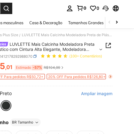
0
0
ar. Press Enter to select.
s masculinas
Casa & Decoração
Tamanhos Grandes
Joias e acessó
s Plus Size
LUVLETTE Mais Calcinha Modeladora Preta de Plástico com Cintura Alta Elegante, Modeladora Confortável com Controle da Barriga
/
LUVLETTE Mais Calcinha Modeladora Preta
stico com Cintura Alta Elegante, Modeladora
tável com Controle da Barriga
i2412178292988070
(100+ Comentários)
5
,01
ICE AND AVAILABILITY
Estimado
-57%
R$104,99
F Para pedidos R$50,72+
20% OFF Para pedidos R$126,80+
Preto
Ampliar imagem
nho
BR Tamanho