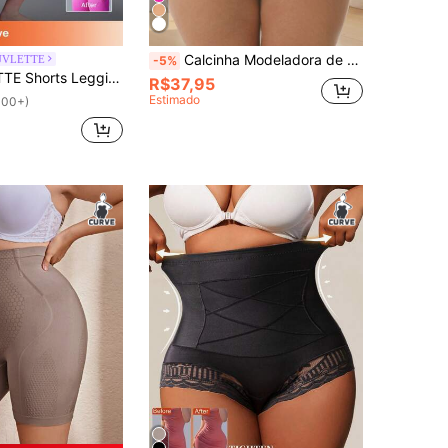
Calcinha Modeladora de Cintura Alta com Controle de Barriga para Mulheres Plus Size, Roupa Íntima de Compressão Abdominal para Fitness, Calcinha Modeladora com Levantamento de Bumbum
UVLETTE
-5%
para Mulheres com Cintura Larga Rosa, Elegância, Ioga, Fitness, Ciclismo, Atividades Físicas e Academia
R$37,95
Estimado
100+)