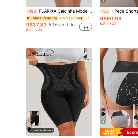
6
FLARIXA Calcinha Modeladora Plus Size Cintura Ultra Alta com Controle de Barriga e Levantamento de Bumbum para Mulheres, Calcinha Modeladora com Controle de Barriga e Levantamento de Bumbum em Cruz, 0XL-4XL
1 Peça Shorts Modeladores Femininos de Cintura Alta com Cruzamento, Controle
-19%
-5%
R$90,99
em Não comparecimento Corpetes e modeladores plus
#5 Mais Vendido
Estimado
R$37,83
50+ vendido
Estimado
4
Econ