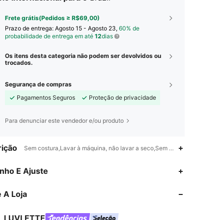
Frete grátis(Pedidos ≥ R$69,00)
Prazo de entrega:
Agosto 15 - Agosto 23,
60% de
probabilidade de entrega em até
12
dias
Os itens desta categoria não podem ser devolvidos ou
trocados.
Segurança de compras
Pagamentos Seguros
Proteção de privacidade
Para denunciar este vendedor e/ou produto
ição
Sem costura,Lavar à máquina, não lavar a seco,Sem forro
4,91
1.4K
834K
nho E Ajuste
 A Loja
4,91
1.4K
834K
LUVLETTE