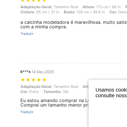
Adaptação Geral: Tamanho Real, Altura: 173 cm / 68 in, Peso: 140 kg
Adaptação Geral:
Tamanho Real
Altura:
173 cm / 68 in
Cintura:
95 cm / 37 in
Busto:
126 cm / 49.6 in
Cor:
Dama
a calcinha modeladora é maravilhosa. muito satis
com a minha compra.
Traduzir
b***s
14 Dec,2025
Adaptação Geral: Tamanho Real, Altura: 161 cm / 63 in, Peso: 120 kg
Adaptação Geral:
Tamanho Real
Altura:
161 cm / 63 in
P
Usamos cookie
Cor:
Preto
Tamanho:
3XL
consulte nos
Eu estou amando comprar na Luvlette! Tudo é de 
Comprei um tamanho menor pra ficar mais justin
Traduzir