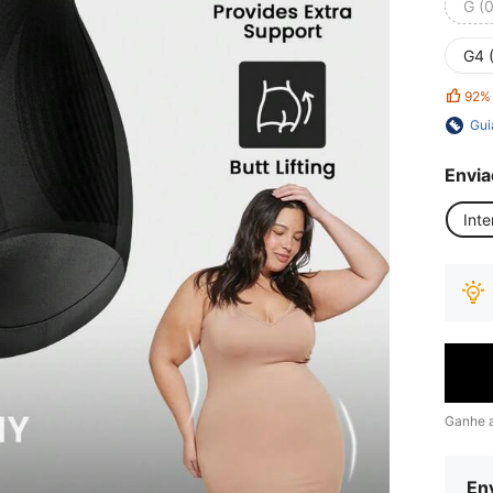
G (
G4 
92%
Gui
Envia
Inte
Ganhe 
Env