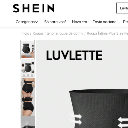
Luvl
Use up 
Categorias
Só para você
Novo em
Envio nacional
Pr
Início
Roupa interior e roupa de dormir
Roupa Íntima Plus Size F
/
/