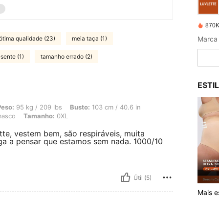
870K
ótima qualidade (23)
meia taça (1)
Marca 
sente (1)
tamanho errado (2)
ESTI
/ 209 lbs, Busto: 103 cm / 40.6 in, Cintura: 102 cm / 40 in, Quadris: 107 cm / 4
Peso:
95 kg / 209 lbs
Busto:
103 cm / 40.6 in
asco
Tamanho:
0XL
tte, vestem bem, são respiráveis, muita
ega a pensar que estamos sem nada. 1000/10
Útil (5)
Mais es