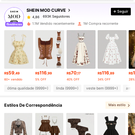
SHEIN MOD CURVE
Seguir
693K Seguidores
4,86
l***0
pago
1 dia atrás
1.1M Vendido recentemente
1M Compra recorrente
693K Seguidores
4,86
693K Seguidores
4,86
693K Seguidores
4,86
59
116
70
116
R$
,49
R$
,99
R$
,17
R$
,89
R$
60+ vendido
5% OFF
40% OFF
34% OFF
28%
693K Seguidores
4,86
ótima qualidade (9999+)
linda (9999+)
veste bem (9999+)
amor
Estilos De Correspondência
Mais estilo
693K Seguidores
4,86
, Escolhas correspondentes
, Itens relacionados
693K Seguidores
4,86