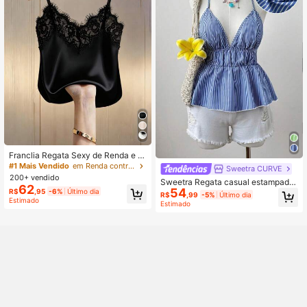
Franclia Regata Sexy de Renda e C
etim com Recortes em Plus Size par
#1 Mais Vendido
em Renda contrastante Plus Size Tank Tops & Camis
Sweetra CURVE
a Mulheres, Adequada para Praia, F
200+ vendido
Sweetra Regata casual estampada
érias, Viagens Casuais
62
54
de listras azul e branca, solta, para
R$
,95
-6%
Último dia
R$
,99
-5%
Último dia
mulheres jovens, Plus Size
Estimado
Estimado