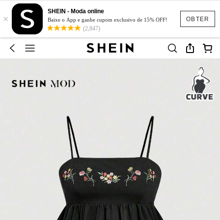
SHEIN - Moda online
×
OBTER
Baixe o App e ganhe cupom exclusivo de 15% OFF!
(2,847)