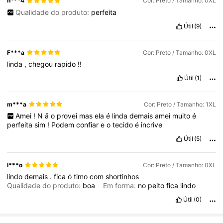
n***4
Cor: Preto / Tamanho: 0XL
Qualidade do produto:
perfeita
Útil
(9)
F***a
Cor: Preto / Tamanho: 0XL
linda
,
chegou
rapido
!!
Útil
(1)
m***a
Cor: Preto / Tamanho: 1XL
Amei
!
N
ã
o
provei
mas
ela
é
linda
demais
amei
muito
é
perfeita
sim
!
Podem
confiar
e
o
tecido
é
incrive
Útil
(5)
l***o
Cor: Preto / Tamanho: 0XL
lindo
demais
.
fica
ó
timo
com
shortinhos
Qualidade do produto:
boa
Em forma:
no
peito
fica
lindo
Útil
(0)