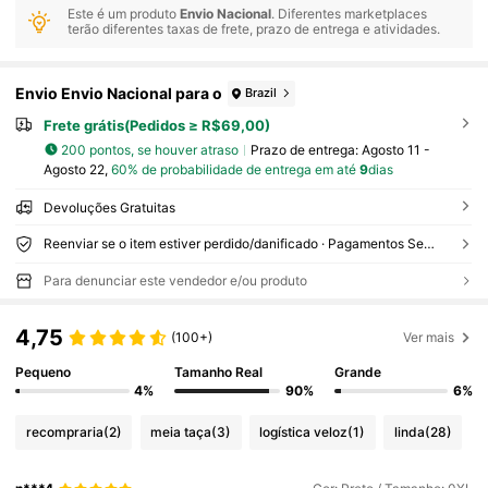
Este é um produto
Envio Nacional
. Diferentes marketplaces
terão diferentes taxas de frete, prazo de entrega e atividades.
Envio Envio Nacional para o
Brazil
Frete grátis(Pedidos ≥ R$69,00)
200 pontos, se houver atraso
Prazo de entrega:
Agosto 11 -
Agosto 22,
60% de probabilidade de entrega em até
9
dias
Devoluções Gratuitas
Reenviar se o item estiver perdido/danificado · Pagamentos Seguros · Proteção de privacidade
Para denunciar este vendedor e/ou produto
4,75
(100+)
Ver mais
Pequeno
Tamanho Real
Grande
4%
90%
6%
recompraria
(2)
meia taça
(3)
logística veloz
(1)
linda
(28)