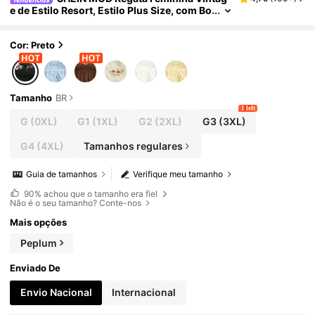
e de Estilo Resort, Estilo Plus Size, com Bo
rdado de Renda Preta
Cor: Preto
Tamanho
BR
1 left
G
(0XL)
G1
(1XL)
G2
(2XL)
G3
(3XL)
G4
(4XL)
Tamanhos regulares
Guia de tamanhos
Verifique meu tamanho
90%
achou que o tamanho era fiel
Não é o seu tamanho? Conte-nos
Mais opções
Peplum
Enviado De
Envio Nacional
Internacional