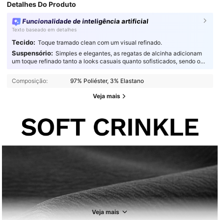
Detalhes Do Produto
Funcionalidade de inteligência artificial
Texto baseado em detalhes
Tecido:
Toque tramado clean com um visual refinado.
Suspensório:
Simples e elegantes, as regatas de alcinha adicionam
um toque refinado tanto a looks casuais quanto sofisticados, sendo o
complemento perfeito para qualquer guarda-roupa.
Composição:
97% Poliéster, 3% Elastano
Veja mais
693K Seguidores
4,86
693K Seguidores
4,86
Veja mais