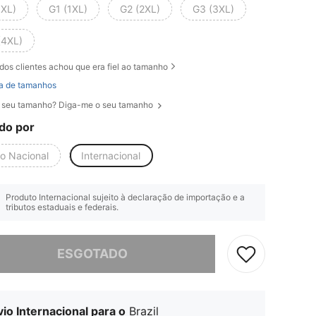
0XL)
G1 (1XL)
G2 (2XL)
G3 (3XL)
(4XL)
dos clientes achou que era fiel ao tamanho
a de tamanhos
 seu tamanho? Diga-me o seu tamanho
do por
io Nacional
Internacional
Produto Internacional sujeito à declaração de importação e a
tributos estaduais e federais.
e, este produto está esgotado.
ESGOTADO
io Internacional para o
Brazil