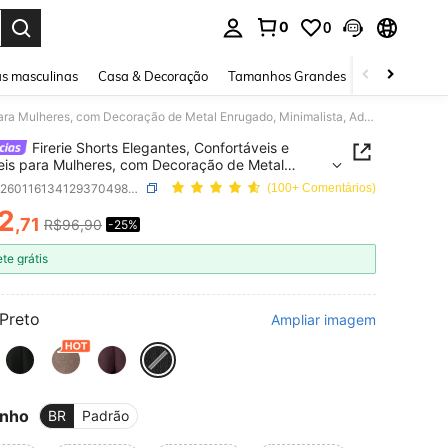
0
0
ar. Press Enter to select.
s masculinas
Casa & Decoração
Tamanhos Grandes
Joias e acessó
Firerie Shorts Elegantes, Confortáveis e Versáteis para Mulheres, com Decoração de Metal Enrugado, Minimalista, Adequados para Uso Casual e em Férias, Outono/Inverno, Tamanhos Grandes
Firerie Shorts Elegantes, Confortáveis e
eis para Mulheres, com Decoração de Metal
do, Minimalista, Adequados para Uso Casual e
SKU: sz260116134129370498910
(100+ Comentários)
ias, Outono/Inverno, Tamanhos Grandes
2
,71
R$96,90
-25%
ICE AND AVAILABILITY
ete grátis
Preto
Ampliar imagem
nho
BR
Padrão