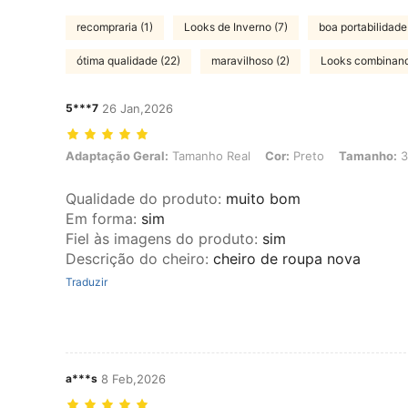
recompraria (1)
Looks de Inverno (7)
boa portabilidade
ótima qualidade (22)
maravilhoso (2)
Looks combinand
5***7
26 Jan,2026
Adaptação Geral: Tamanho Real, Cor: Preto, Tamanho: 3XL
Adaptação Geral:
Tamanho Real
Cor:
Preto
Tamanho:
3
Qualidade do produto
:
muito bom
Em forma
:
sim
Fiel às imagens do produto
:
sim
Descrição do cheiro
:
cheiro de roupa nova
Traduzir
a***s
8 Feb,2026