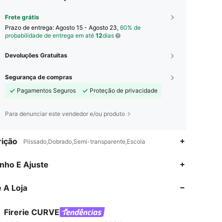
Frete grátis
Prazo de entrega:
Agosto 15 - Agosto 23,
60% de
probabilidade de entrega em até
12
dias
Devoluções Gratuitas
Segurança de compras
Pagamentos Seguros
Proteção de privacidade
Para denunciar este vendedor e/ou produto
ição
Plissado,Dobrado,Semi-transparente,Escola
4,85
3.1K
228K
nho E Ajuste
 A Loja
4,85
3.1K
228K
Firerie CURVE
4,85
3.1K
228K
Classificação
Itens
Seguidores