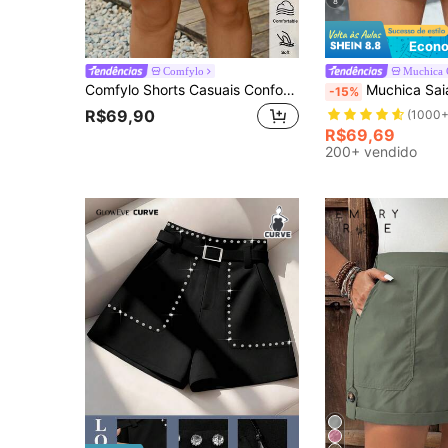
8
Econo
Comfylo
Muchica
Comfylo Shorts Casuais Confortáveis com Cordão na Cintura e Bolsos para Mulheres Plus Size, Adequado para Férias na Praia, Lazer no Aeroporto, Viagens de Verão e Outras Ocasiões, Preto, Adequado para Uso na Temporada de Volta às Aulas de Verão
Muchica Saia Curta Plus Size Feminina, Cor Sólida Preta Minimalista Mod
-15%
R$69,90
(1000+
R$69,69
200+ vendido