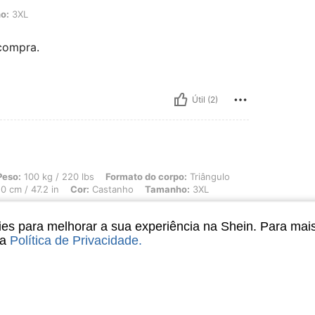
o:
3XL
 compra.
Útil (2)
/ 220 lbs, Formato do corpo: Triângulo, Quadris: 121 cm / 48 in, Cintura: 114 cm 
Peso:
100 kg / 220 lbs
Formato do corpo:
Triângulo
0 cm / 47.2 in
Cor:
Castanho
Tamanho:
3XL
s para melhorar a sua experiência na Shein. Para mai
sa
Política de Privacidade
.