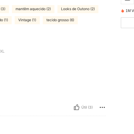
 (3)
mantêm aquecido (2)
Looks de Outono (2)
1M V
o (1)
Vintage (1)
tecido grosso (6)
XL
Útil (3)