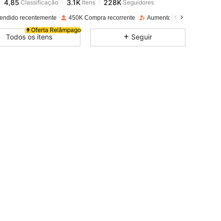
m***s
pago
1 dia atrás
endido recentemente
450K Compra recorrente
Aumento de seguidores e
4,85
3.1K
228K
Oferta Relâmpago
Todos os itens
Seguir
4,85
3.1K
228K
4,85
3.1K
228K
4,85
3.1K
228K
4,85
3.1K
228K
4,85
3.1K
228K
4,85
3.1K
228K