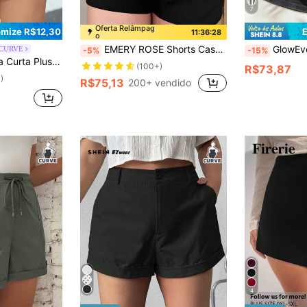
7
Oferta Relâmpag
mize R$12,30
11:36:26
o
EMERY ROSE Shorts Casuais e Elegantes Plus Size com Decoração de Fivela de Metal e Pregas na Cintura
GlowEve CURVE Shorts Plus Size Femi
 CURVE
-5%
-15%
elo A-Line, Casual para Uso Diário, Roupas de Inverno para Mulheres
(100+)
R$73,87
)
R$75,13
200+ vendido
4