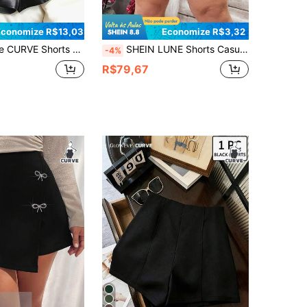
4
Economize R$13,03
Economize R$3,32
nino Cor Sólida Cintura Elástica Casual Versátil para Uso Diário e Passeios
SHEIN LUNE Shorts Casuais de Perna Larga com Bolso e Cintura Elástica em Cor Sólida, Plus Size
-4%
R$79,67