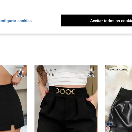
Útil (2)
liações
onfigurar cookies
Aceitar todos os cooki