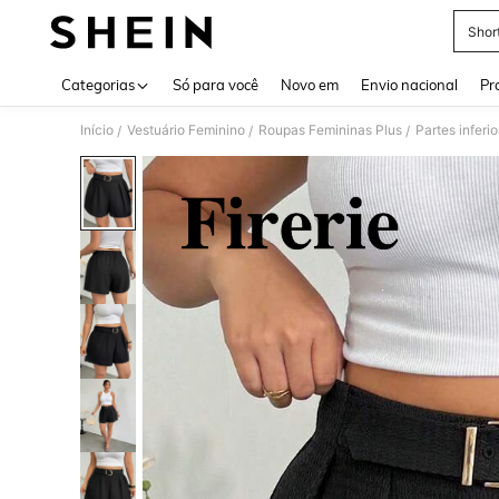
Shor
Use up 
Categorias
Só para você
Novo em
Envio nacional
Pr
Início
Vestuário Feminino
Roupas Femininas Plus
Partes inferio
/
/
/