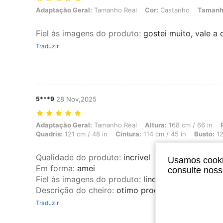
Adaptação Geral: Tamanho Real, Cor: Castanho, Tamanho: 3XL
Adaptação Geral:
Tamanho Real
Cor:
Castanho
Tamanh
Fiel às imagens do produto
:
gostei muito, vale a
Traduzir
5***9
28 Nov,2025
Adaptação Geral: Tamanho Real, Altura: 168 cm / 66 in, Peso: 100 kg 
Adaptação Geral:
Tamanho Real
Altura:
168 cm / 66 in
Quadris:
121 cm / 48 in
Cintura:
114 cm / 45 in
Busto:
12
Qualidade do produto
:
incrível
Usamos cookie
Em forma
:
amei
consulte nos
Fiel às imagens do produto
:
lindo
Descrição do cheiro
:
otimo produto
Traduzir