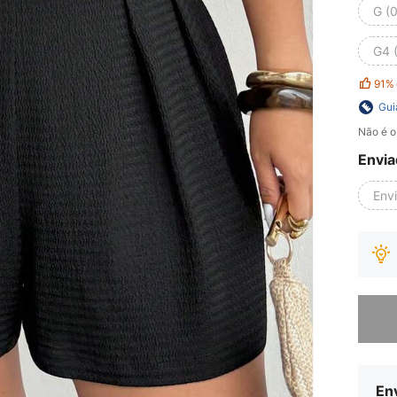
G (
G4 
91%
Gui
Não é o
Envia
Env
Desculp
Env