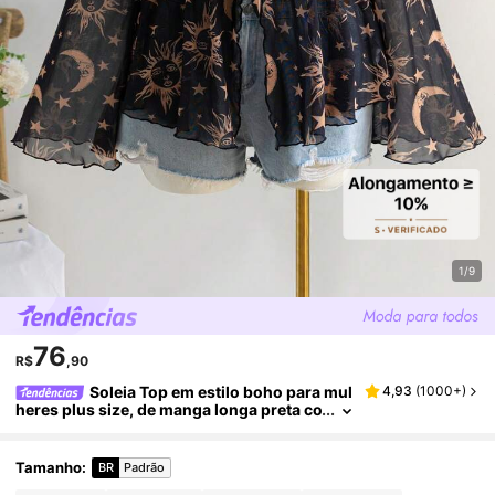
1/9
76
R$
,90
Soleia Top em estilo boho para mul
4,93
(
1000+
)
heres plus size, de manga longa preta co
m decote em V, com estampa de sol, lua
e estrela, ideal para o inverno, férias e volta à
s aulas. Top feminino para Natal e Ano Novo
Tamanho
:
BR
Padrão