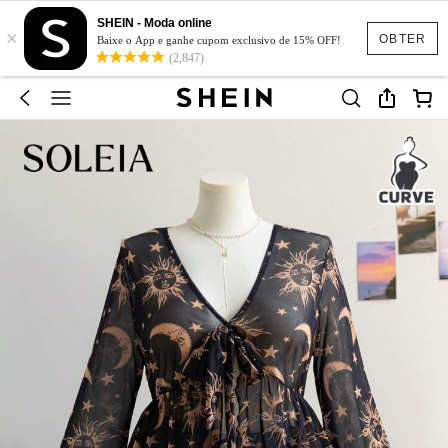
SHEIN - Moda online
×
OBTER
Baixe o App e ganhe cupom exclusivo de 15% OFF!
(2,847)