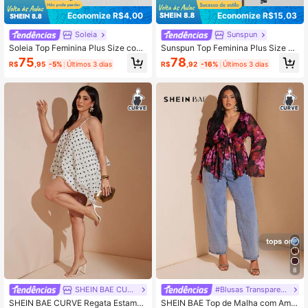
Economize R$4,00
Economize R$15,03
Soleia
Sunspun
Soleia Top Feminina Plus Size com
Sunspun Top Feminina Plus Size co
Alça de Laço, Decote em V, Estamp
m Decote em V, Estampa Floral, Bab
75
78
R$
,95
-5%
Últimos 3 dias
R$
,92
-16%
Últimos 3 dias
a, Manga Longa Flare, para Férias,
ados e Patchwork
Outono, Praia, Show no Campo, Esti
lo Boho
8
SHEIN BAE CURVE
#Blusas Transparentes
SHEIN BAE CURVE Regata Estampa
SHEIN BAE Top de Malha com Amar