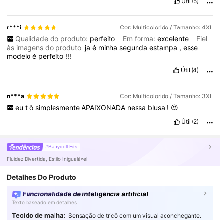
Útil
(5)
r***i
Cor: Multicolorido / Tamanho: 4XL
Qualidade do produto:
perfeito
Em forma:
excelente
Fiel
às imagens do produto:
ja
é
minha
segunda
estampa
,
esse
modelo
é
perfeito
!!!
Útil
(4)
n***a
Cor: Multicolorido / Tamanho: 3XL
eu
t
ô
simplesmente
APAIXONADA
nessa
blusa
!
😍
Útil
(2)
#Babydoll Fits
Fluidez Divertida, Estilo Inigualável
Detalhes Do Produto
Funcionalidade de inteligência artificial
Texto baseado em detalhes
Tecido de malha:
Sensação de tricô com um visual aconchegante.