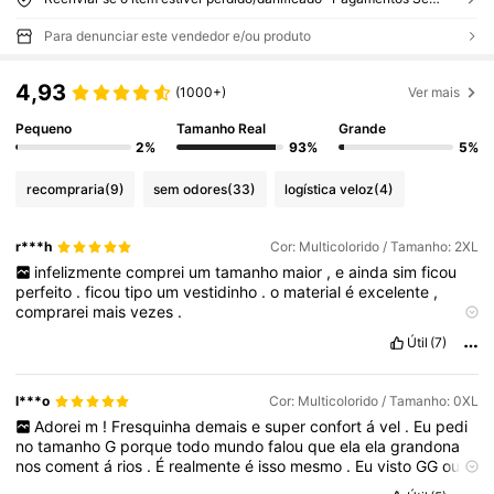
Para denunciar este vendedor e/ou produto
4,93
(1000+)
Ver mais
Pequeno
Tamanho Real
Grande
2%
93%
5%
recompraria
(9)
sem odores
(33)
logística veloz
(4)
r***h
Cor: Multicolorido / Tamanho: 2XL
infelizmente
comprei
um
tamanho
maior
,
e
ainda
sim
ficou
perfeito
.
ficou
tipo
um
vestidinho
.
o
material
é
excelente
,
comprarei
mais
vezes
.
Qualidade do produto:
muito
bom
.
Fiel às imagens do
Útil
(7)
produto:
100
%
Em forma:
100
%
l***o
Cor: Multicolorido / Tamanho: 0XL
Adorei
m
!
Fresquinha
demais
e
super
confort
á
vel
.
Eu
pedi
no
tamanho
G
porque
todo
mundo
falou
que
ela
ela
grandona
nos
coment
á
rios
.
É
realmente
é
isso
mesmo
.
Eu
visto
GG
ou
G1
e
a
G
serviu
certinho