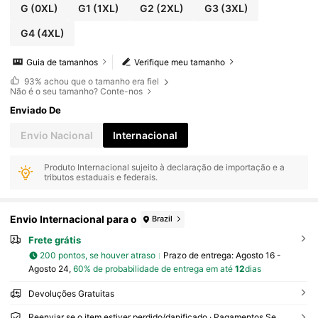
G
(0XL)
G1
(1XL)
G2
(2XL)
G3
(3XL)
G4
(4XL)
Guia de tamanhos
Verifique meu tamanho
93%
achou que o tamanho era fiel
Não é o seu tamanho? Conte-nos
Enviado De
Envio Nacional
Internacional
Produto Internacional sujeito à declaração de importação e a
tributos estaduais e federais.
Envio Internacional para o
Brazil
Frete grátis
200 pontos, se houver atraso
Prazo de entrega:
Agosto 16 -
Agosto 24,
60% de probabilidade de entrega em até
12
dias
Devoluções Gratuitas
Reenviar se o item estiver perdido/danificado · Pagamentos Seguros · Proteção de privacidade