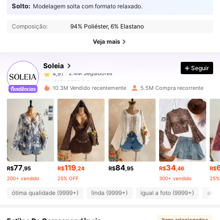
Solto:
Modelagem solta com formato relaxado.
2.4M Seguidores
4,91
Composição:
94% Poliéster, 6% Elastano
2.4M Seguidores
4,91
Veja mais
Soleia
Seguir
2.4M Seguidores
4,91
j***s
pago
1 dia atrás
10.3M Vendido recentemente
5.5M Compra recorrente
2.4M Seguidores
4,91
2.4M Seguidores
4,91
2.4M Seguidores
4,91
77
119
84
34
R$
,95
R$
,24
R$
,95
R$
,46
R$
200+ vendido
25% OFF
300+ vendido
25%
2.4M Seguidores
4,91
ótima qualidade (9999+)
linda (9999+)
igual a foto (9999+)
amor