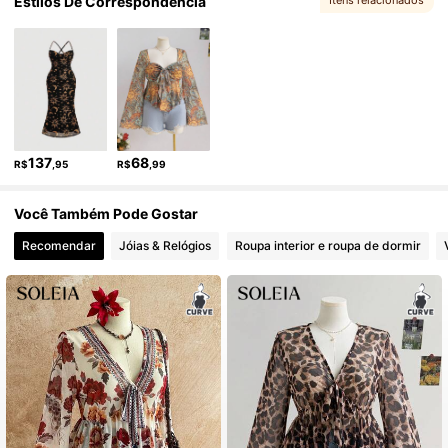
Estilos De Correspondência
Itens relacionados
2.4M Seguidores
4,91
, Você pode gostar
2.4M Seguidores
4,91
2.4M Seguidores
4,91
137
68
R$
,95
R$
,99
2.4M Seguidores
4,91
Você Também Pode Gostar
Recomendar
Jóias & Relógios
Roupa interior e roupa de dormir