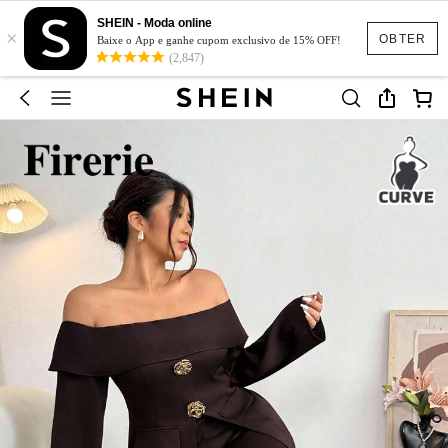
SHEIN - Moda online
×
OBTER
Baixe o App e ganhe cupom exclusivo de 15% OFF!
(2,847)