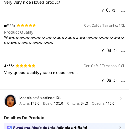
Very
very
nice
i
loved
product
Útil
(3)
m***a
Cor: Café / Tamanho: 1XL
Product Quality:
Wowowowowowowowowowoowwoowwowoowowowowowowow
owowowowowowowowow
Útil
(2)
A***o
Cor: Café / Tamanho: 0XL
Very
goood
qualityy
sooo
niceee
love
it
Útil
(2)
Modelo está vestindo:
1XL
Altura:
173.0
Busto:
105.0
Cintura:
84.0
Quadris:
115.0
Detalhes Do Produto
Funcionalidade de inteligência artificial