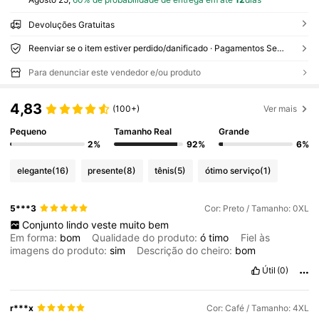
Devoluções Gratuitas
Reenviar se o item estiver perdido/danificado · Pagamentos Seguros · Proteção de privacidade
Para denunciar este vendedor e/ou produto
4,83
(100+)
Ver mais
Pequeno
Tamanho Real
Grande
2%
92%
6%
elegante
(16)
presente
(8)
tênis
(5)
ótimo serviço
(1)
5***3
Cor: Preto / Tamanho: 0XL
Conjunto
lindo
veste
muito
bem
Em forma:
bom
Qualidade do produto:
ó
timo
Fiel às
imagens do produto:
sim
Descrição do cheiro:
bom
Útil
(0)
r***x
Cor: Café / Tamanho: 4XL