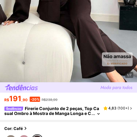
1/7
191
-20%
R$
,90
R$238,99
Firerie Conjunto de 2 peças, Top Ca
4,83
(
100+
)
sual Ombro à Mostra de Manga Longa e C
alça, Plus Size
Cor: Café