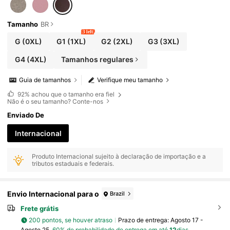
Tamanho
BR
3 left
G
(0XL)
G1
(1XL)
G2
(2XL)
G3
(3XL)
G4
(4XL)
Tamanhos regulares
Guia de tamanhos
Verifique meu tamanho
92%
achou que o tamanho era fiel
Não é o seu tamanho? Conte-nos
Enviado De
Internacional
Produto Internacional sujeito à declaração de importação e a
tributos estaduais e federais.
Envio Internacional para o
Brazil
Frete grátis
200 pontos, se houver atraso
Prazo de entrega:
Agosto 17 -
Agosto 25,
60% de probabilidade de entrega em até
12
dias