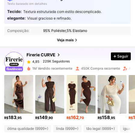
Texto baseado em detalhes
Tecido:
Textura estruturada com estilo descomplicado.
elegante:
Visual gracioso e refinado.
229K Seguidores
4,85
Composição:
95% Poliéster,5% Elastano
229K Seguidores
4,85
Veja mais
Firerie CURVE
Seguir
229K Seguidores
4,85
5***1
pago
1 dia atrás
1M Vendido recentemente
450K Compra recorrente
Aum
229K Seguidores
4,85
229K Seguidores
4,85
229K Seguidores
4,85
183
149
162
158
R$
,95
R$
,90
R$
,70
R$
,95
R$
ótima qualidade (9999+)
linda (9999+)
tão legal (9999+)
igual a
229K Seguidores
4,85