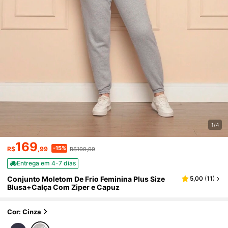
1/4
169
-15%
R$
,99
R$199,99
Entrega em 4-7 dias
Conjunto Moletom De Frio Feminina Plus Size
5,00
(
11
)
Blusa+Calça Com Ziper e Capuz
Cor: Cinza