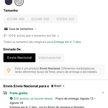
Tamanho
G1(46-48)
G2(48-50)
G3(50-52)
Guia de tamanhos
100%
achou que o tamanho era fiel
Todos os tamanho são elegíveis para
Entrega em 4-7 dias
Enviado De
Envio Nacional
Internacional
Este é um produto
Envio Nacional
. Diferentes marketplaces
terão diferentes taxas de frete, prazo de entrega e atividades.
Envio Envio Nacional para o
Brazil
Frete grátis
200 pontos, se houver atraso
Prazo de entrega:
Agosto 13 -
Agosto 18
Entrega em 4-7 dias : exclui finais de semana e feriados