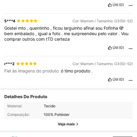
Útil
(0)
5***4
Cor: Marrom / Tamanho: G3(50-52)
Gostei
mto
,
quentinho
,
ficou
larguinho
afinal
sou
Fofinha
🫣
bem
embalado
,
igual
a
foto
.
me
surpreendeu
pelo
valor
.
Vou
comprar
outros
com
tTD
certeza
Útil
(0)
r***2
Cor: Marrom / Tamanho: G3(50-52)
Fiel às imagens do produto:
ó
timo
produto
.
Útil
(0)
Detalhes Do Produto
1.6K Seguidores
4,84
Material:
Tecido
Composição:
100% Poliéster
1.6K Seguidores
4,84
Veja mais