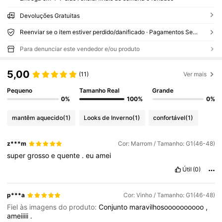
Devoluções Gratuitas
Reenviar se o item estiver perdido/danificado · Pagamentos Seguros · Proteção de privacidade
Para denunciar este vendedor e/ou produto
5,00
(11)
Ver mais
Pequeno
Tamanho Real
Grande
0%
100%
0%
mantêm aquecido
(1)
Looks de Inverno
(1)
confortável
(1)
z***m
Cor: Marrom / Tamanho: G1(46-48)
super
grosso
e
quente
.
eu
amei
Útil
(0)
p***a
Cor: Vinho / Tamanho: G1(46-48)
Fiel às imagens do produto:
Conjunto
maravilhosoooooooooo
,
ameiiiii
.