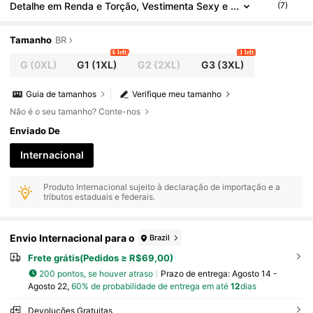
Detalhe em Renda e Torção, Vestimenta Sexy e
(7)
Versátil para Noite de Encontro
Tamanho
BR
6 left
1 left
G
(0XL)
G1
(1XL)
G2
(2XL)
G3
(3XL)
Guia de tamanhos
Verifique meu tamanho
Não é o seu tamanho? Conte-nos
Enviado De
Internacional
Produto Internacional sujeito à declaração de importação e a
tributos estaduais e federais.
Envio Internacional para o
Brazil
Frete grátis(Pedidos ≥ R$69,00)
200 pontos, se houver atraso
Prazo de entrega:
Agosto 14 -
Agosto 22,
60% de probabilidade de entrega em até
12
dias
Devoluções Gratuitas