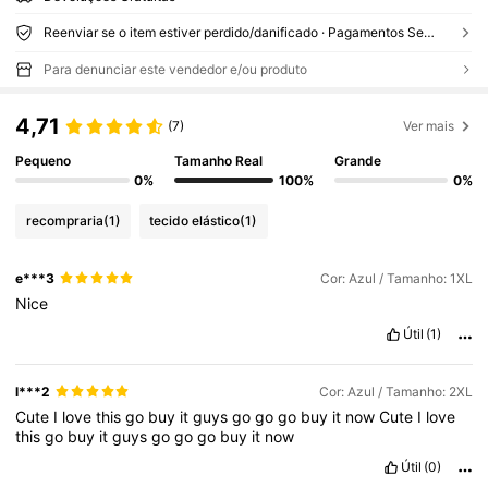
Reenviar se o item estiver perdido/danificado · Pagamentos Seguros · Proteção de privacidade
Para denunciar este vendedor e/ou produto
4,71
(7)
Ver mais
Pequeno
Tamanho Real
Grande
0%
100%
0%
recompraria
(1)
tecido elástico
(1)
e***3
Cor: Azul / Tamanho: 1XL
Nice
Útil
(1)
l***2
Cor: Azul / Tamanho: 2XL
Cute
I
love
this
go
buy
it
guys
go
go
go
buy
it
now
Cute
I
love
this
go
buy
it
guys
go
go
go
buy
it
now
Útil
(0)