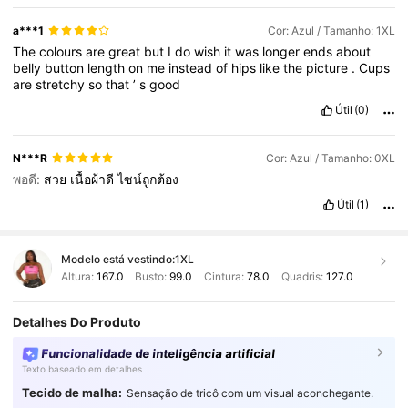
a***1
Cor: Azul / Tamanho: 1XL
The
colours
are
great
but
I
do
wish
it
was
longer
ends
about
belly
button
length
on
me
instead
of
hips
like
the
picture
.
Cups
are
stretchy
so
that
’
s
good
Útil
(0)
N***R
Cor: Azul / Tamanho: 0XL
พอดี:
สวย
เนื้อผ้าดี
ไซน์ถูกต้อง
Útil
(1)
Modelo está vestindo:
1XL
Altura:
167.0
Busto:
99.0
Cintura:
78.0
Quadris:
127.0
Detalhes Do Produto
Funcionalidade de inteligência artificial
Texto baseado em detalhes
Tecido de malha:
Sensação de tricô com um visual aconchegante.