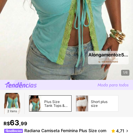
1/6
Plus Size
Short plus
Tank Tops &
size
Camis
2
itens
63
R$
,99
Radiana Camiseta Feminina Plus Size com
4,71