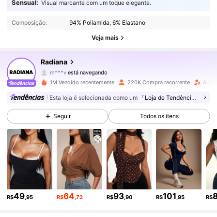
197K Seguidores
4,82
Sensual:
Visual marcante com um toque elegante.
Composição:
94% Poliamida, 6% Elastano
197K Seguidores
4,82
Veja mais
197K Seguidores
4,82
Radiana
m***v
está navegando
197K Seguidores
4,82
1M Vendido recentemente
220K Compra recorrente
Aume
Esta loja é selecionada como um
「Loja de Tendências」
197K Seguidores
4,82
Seguir
Todos os itens
197K Seguidores
4,82
197K Seguidores
4,82
197K Seguidores
4,82
49
64
93
101
197K Seguidores
4,82
R$
,95
R$
,72
R$
,90
R$
,95
R$