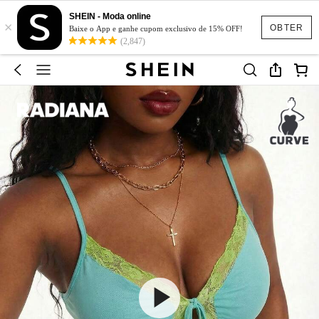
SHEIN - Moda online
×
OBTER
Baixe o App e ganhe cupom exclusivo de 15% OFF!
(2,847)