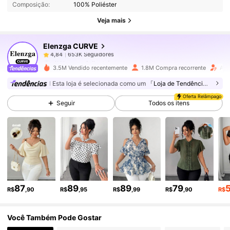
Composição:
100% Poliéster
653K Seguidores
4,84
Veja mais
Elenzga CURVE
653K Seguidores
4,84
d***a
pago
1 dia atrás
3.5M Vendido recentemente
1.8M Compra recorrente
Aum
653K Seguidores
4,84
Esta loja é selecionada como um
「Loja de Tendências」
Oferta Relâmpago
Seguir
Todos os itens
653K Seguidores
4,84
653K Seguidores
4,84
653K Seguidores
4,84
87
89
89
79
R$
,90
R$
,95
R$
,99
R$
,90
R$
Você Também Pode Gostar
653K Seguidores
4,84