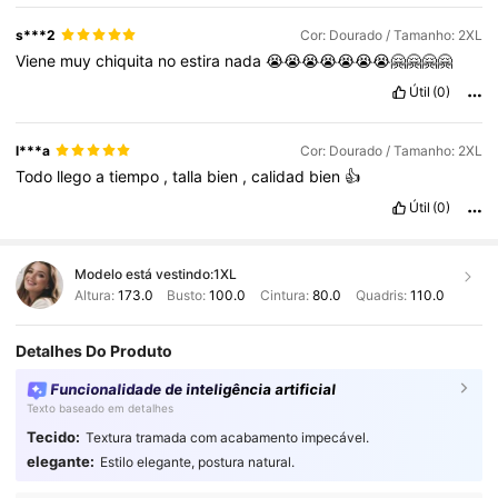
s***2
Cor: Dourado / Tamanho: 2XL
Viene
muy
chiquita
no
estira
nada
😭😭😭😭😭😭😭🤗🤗🤗🤗
Útil
(0)
l***a
Cor: Dourado / Tamanho: 2XL
Todo
llego
a
tiempo
,
talla
bien
,
calidad
bien
👍
Útil
(0)
Modelo está vestindo:
1XL
Altura:
173.0
Busto:
100.0
Cintura:
80.0
Quadris:
110.0
Detalhes Do Produto
Funcionalidade de inteligência artificial
Texto baseado em detalhes
Tecido:
Textura tramada com acabamento impecável.
653K Seguidores
4,84
elegante:
Estilo elegante, postura natural.