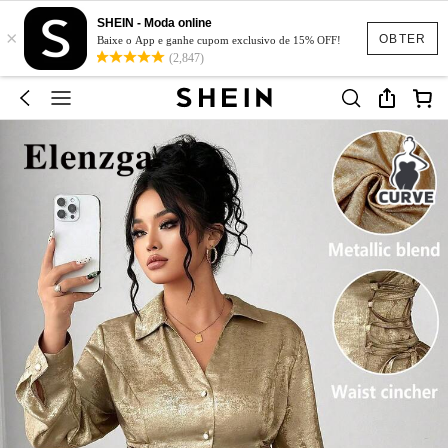
SHEIN - Moda online
×
OBTER
Baixe o App e ganhe cupom exclusivo de 15% OFF!
(2,847)