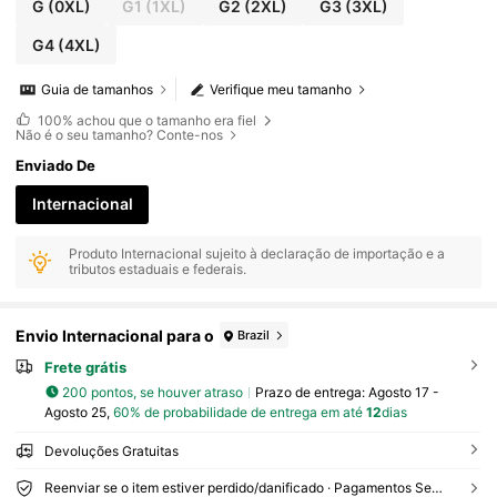
G
(0XL)
G1
(1XL)
G2
(2XL)
G3
(3XL)
G4
(4XL)
Guia de tamanhos
Verifique meu tamanho
100%
achou que o tamanho era fiel
Não é o seu tamanho? Conte-nos
Enviado De
Internacional
Produto Internacional sujeito à declaração de importação e a
tributos estaduais e federais.
Envio Internacional para o
Brazil
Frete grátis
200 pontos, se houver atraso
Prazo de entrega:
Agosto 17 -
Agosto 25,
60% de probabilidade de entrega em até
12
dias
Devoluções Gratuitas
Reenviar se o item estiver perdido/danificado · Pagamentos Seguros · Proteção de privacidade