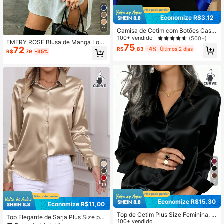
Economize R$3,12
11
Camisa de Cetim com Botões Casu
al Nova, Plus Size, Todas as Estaçõ
100+ vendido
(500+)
EMERY ROSE Blusa de Manga Long
es, Primavera
75
72
a com Amarração Cruzada e Recort
R$
,83
-4%
Últimos 2 dias
R$
,79
-35%
es Vazados para Mulheres Plus Siz
e
7
19
Economize R$15,30
Economize R$11,00
Top de Cetim Plus Size Feminina, T
Top Elegante de Sarja Plus Size par
op Casual de Negócios com Gola d
100+ vendido