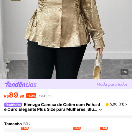
1/6
89
-40%
R$
,99
R$149,99
Elenzga Camisa de Cetim com Folha d
5,00
(
11
)
e Ouro Elegante Plus Size para Mulheres, Blu
sas de Seda de Manga Longa para Outono, B
lusas com Punho de Gravata de Folha Metálica p
ara Festa, Jantar, Banquete e Reunião
Tamanho
BR
1 left
3 left
5 left