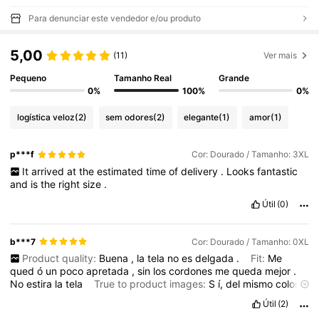
Para denunciar este vendedor e/ou produto
5,00
(11)
Ver mais
Pequeno
Tamanho Real
Grande
0%
100%
0%
logística veloz
(2)
sem odores
(2)
elegante
(1)
amor
(1)
p***f
Cor: Dourado / Tamanho: 3XL
It
arrived
at
the
estimated
time
of
delivery
.
Looks
fantastic
and
is
the
right
size
.
Útil
(0)
b***7
Cor: Dourado / Tamanho: 0XL
Product quality:
Buena
,
la
tela
no
es
delgada
.
Fit:
Me
qued
ó
un
poco
apretada
,
sin
los
cordones
me
queda
mejor
.
No
estira
la
tela
True to product images:
S
í,
del
mismo
color
Smell description:
No
tiene
Útil
(2)