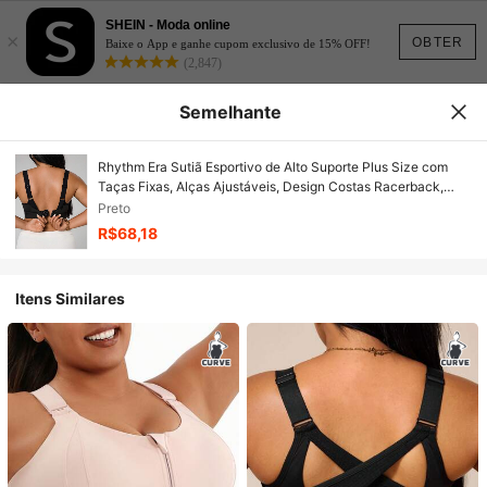
SHEIN - Moda online
×
OBTER
Baixe o App e ganhe cupom exclusivo de 15% OFF!
(2,847)
Semelhante
Rhythm Era Sutiã Esportivo de Alto Suporte Plus Size com
Taças Fixas, Alças Ajustáveis, Design Costas Racerback,
Roupa Íntima de Ajuste Justo
Preto
R$68,18
Itens Similares