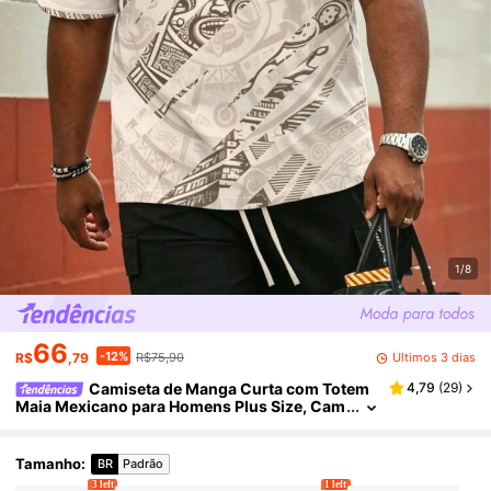
1/8
66
-12%
Últimos 3 dias
R$
,79
R$75,90
Camiseta de Manga Curta com Totem
4,79
(
29
)
Maia Mexicano para Homens Plus Size, Cam
iseta Casual Larga Vintage, Camiseta Plus Si
ze da Moda
Tamanho
:
BR
Padrão
3 left
1 left