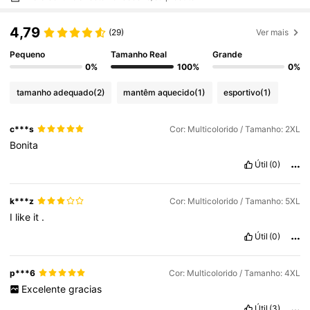
4,79
(29)
Ver mais
Pequeno
Tamanho Real
Grande
0%
100%
0%
tamanho adequado
(2)
mantêm aquecido
(1)
esportivo
(1)
c***s
Cor: Multicolorido / Tamanho: 2XL
Bonita
Útil
(0)
k***z
Cor: Multicolorido / Tamanho: 5XL
I
like
it
.
Útil
(0)
p***6
Cor: Multicolorido / Tamanho: 4XL
Excelente
gracias
Útil
(3)