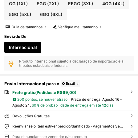
GG
(1XL)
EGG
(2XL)
EEGG
(3XL)
4GG
(4XL)
5GG
(5XL)
6GG
(6XL)
Guia de tamanhos
Verifique meu tamanho
Enviado De
Internacional
Produto Internacional sujeito à declaração de importação e a
tributos estaduais e federais.
Envio Internacional para o
Brazil
Frete grátis(Pedidos ≥ R$69,00)
200 pontos, se houver atraso
Prazo de entrega:
Agosto 16 -
Agosto 24,
60% de probabilidade de entrega em até
12
dias
Devoluções Gratuitas
Reenviar se o item estiver perdido/danificado · Pagamentos Seguros · Proteção de privacidade
Para denunciar este vendedor e/ou produto