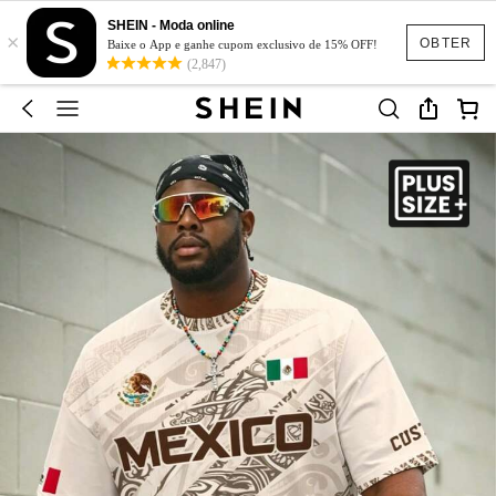
SHEIN - Moda online
×
OBTER
Baixe o App e ganhe cupom exclusivo de 15% OFF!
(2,847)