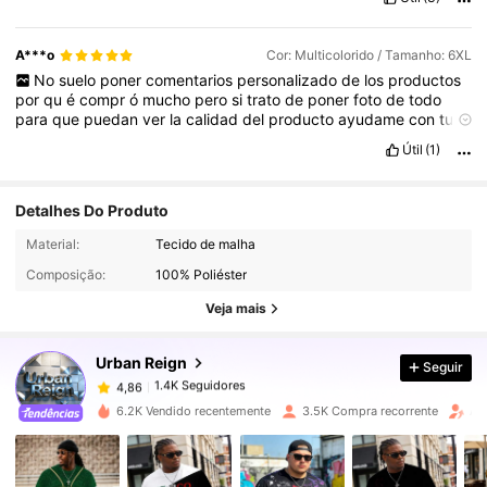
A***o
Cor: Multicolorido / Tamanho: 6XL
No
suelo
poner
comentarios
personalizado
de
los
productos
por
qu
é
compr
ó
mucho
pero
si
trato
de
poner
foto
de
todo
para
que
puedan
ver
la
calidad
del
producto
ayudame
con
tu
like
Útil
(1)
Detalhes Do Produto
Material:
Tecido de malha
1.4K Seguidores
4,86
Composição:
100% Poliéster
Veja mais
1.4K Seguidores
4,86
Urban Reign
Seguir
1.4K Seguidores
4,86
6.2K Vendido recentemente
3.5K Compra recorrente
Au
1.4K Seguidores
4,86