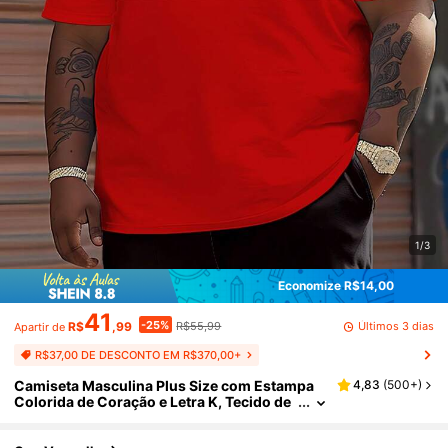
1/3
Economize R$14,00
41
-25%
Últimos 3 dias
R$
,99
R$55,99
Apartir de
R$37,00 DE DESCONTO EM R$370,00+
Camiseta Masculina Plus Size com Estampa
4,83
(
500+
)
Colorida de Coração e Letra K, Tecido de
Malha de Poliéster, Gola Redonda, Caime
nto Casual, Design Gráfico Criativo