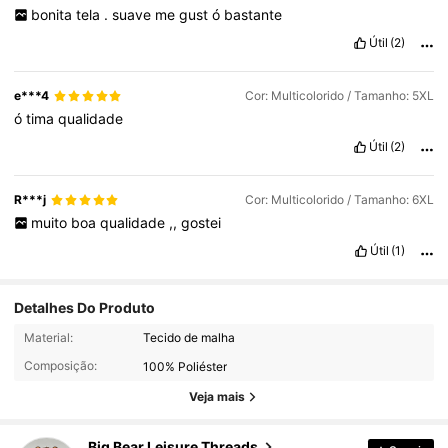
bonita
tela
.
suave
me
gust
ó
bastante
Útil
(2)
e***4
Cor: Multicolorido / Tamanho: 5XL
ó
tima
qualidade
Útil
(2)
R***j
Cor: Multicolorido / Tamanho: 6XL
muito
boa
qualidade
,,
gostei
Útil
(1)
Detalhes Do Produto
2.4K Seguidores
4,65
Material:
Tecido de malha
Composição:
100% Poliéster
2.4K Seguidores
4,65
Veja mais
Big Bear Leisure Threads