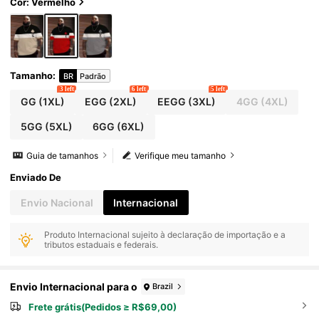
Cor: Vermelho
Tamanho
:
BR
Padrão
3 left
6 left
5 left
GG
(1XL)
EGG
(2XL)
EEGG
(3XL)
4GG
(4XL)
5GG
(5XL)
6GG
(6XL)
Guia de tamanhos
Verifique meu tamanho
Enviado De
Envio Nacional
Internacional
Produto Internacional sujeito à declaração de importação e a
tributos estaduais e federais.
Envio Internacional para o
Brazil
Frete grátis(Pedidos ≥ R$69,00)