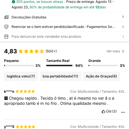
200 pontos, se houver atraso
Prazo de entrega:
Agosto 15 -
Agosto 23,
60% de probabilidade de entrega em até
12
dias
Devoluções Gratuitas
Reenviar se o item estiver perdido/danificado · Pagamentos Seguros · Proteção de privacidade
Para denunciar este vendedor e/ou produto
4,83
(500+)
Ver mais
Pequeno
Tamanho Real
Grande
3%
94%
3%
logística veloz
(7)
boa portabilidade
(11)
Ação de Graças
(6)
k***n
Cor: Multicolorido / Tamanho: 4XL
Chegou
rapido
.
Tecido
ó
timo
,
at
é
mesmo
no
ver
ã
o
e
apropriado
tamb
é
m
no
frio
.
Otima
qualidade
mesmo
.
Útil
(3)
y***5
Cor: Multicolorido / Tamanho: 4XL