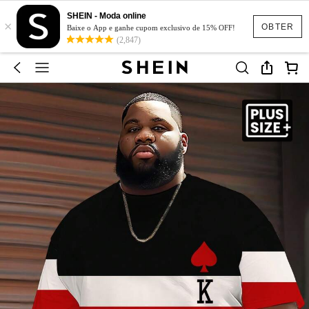
SHEIN - Moda online
×
OBTER
Baixe o App e ganhe cupom exclusivo de 15% OFF!
(2,847)