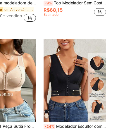
com fechamento frontal para mulheres plus size, achatamento do abdômen, elevação das nádegas, modelagem da cintura
Top Modelador Sem Costura Tam. Grande Feminino, Preto, 1 Peça
-9%
R$68,15
em Aniversário Corpetes e modeladores plus size
do
Estimado
0+ vendido
em Barriga Tops modeladores femininos
#1 Mais Vendido
a Sutiã Frontal Feminino
Modelador Escultor com Fechamento Frontal de Gancho para Mulheres - Corset Modelador de Cintura Colombiano, Sutiã Modelador para Mulheres, Colete Modelador de Controle de Barriga para Mulheres
-24%
(100+)