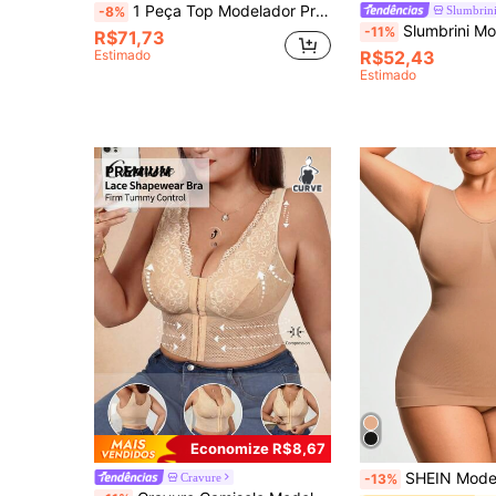
1 Peça Top Modelador Preto Sem Costura Plus Size para Mulheres, Modelador Corporal Esculpidor Leve com Cinta para Abdômen Plano
Slumbrin
-8%
Slumbrini Modelador de Cintura com Fechamento Frontal Plus Size, Sutiã de Renda Sexy com Fecham
-11%
R$71,73
Estimado
R$52,43
Estimado
Economize R$8,67
SHEIN Modelador de Busto em Cor Sólida Simples 
Cravure
-13%