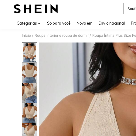
Sout
Use up 
Categorias
Só para você
Novo em
Envio nacional
Pr
Início
Roupa interior e roupa de dormir
Roupa Íntima Plus Size F
/
/