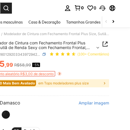
0
0
ar. Press Enter to select.
s masculinas
Casa & Decoração
Tamanhos Grandes
Joias e acessó
e
Modelador de Cintura com Fechamento Frontal Plus Size, Sutiã de Renda Sexy com Fechamento Frontal, Sutiã-Corselet sem Arame e Sem Enchimento, Modelador Slim para Mulheres
/
dor de Cintura com Fechamento Frontal Plus
Sutiã de Renda Sexy com Fechamento Frontal,
Corselet sem Arame e Sem Enchimento,
SKU: si260129203343972942291
(100+ Comentários)
dor Slim para Mulheres
5
,99
R$58,99
-5%
ICE AND AVAILABILITY
to aleatório R$3,00 de desconto
0 Mais Bem Avaliado
em Tops modeladores plus size
Damasco
Ampliar imagem