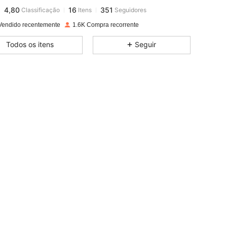
4,80
16
351
Classificação
Itens
Seguidores
b***n
pago
1 dia atrás
Vendido recentemente
1.6K Compra recorrente
4,80
16
351
Todos os itens
Seguir
4,80
16
351
4,80
16
351
4,80
16
351
4,80
16
351
4,80
16
351
4,80
16
351