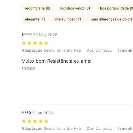
recompraria (6)
logística veloz (3)
boa portabilidade (9
elegante (4)
maravilhoso (4)
sem diferenças de colora
5***1
29 May,2026
Adaptação Geral: Tamanho Real, Cor: Damasco, Tamanho: 1XL
Adaptação Geral:
Tamanho Real
Cor:
Damasco
Tamanh
Muito bom Resistência eu amei
Traduzir
l***0
2 Jun,2026
Adaptação Geral: Tamanho Real, Cor: Damasco, Tamanho: 1XL
Adaptação Geral:
Tamanho Real
Cor:
Damasco
Tamanh