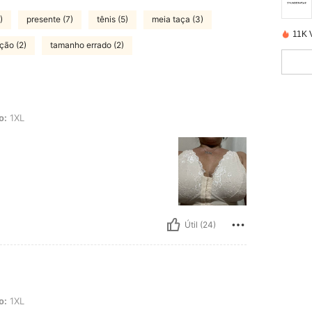
)
presente (7)
tênis (5)
meia taça (3)
11K 
ção (2)
tamanho errado (2)
o:
1XL
Útil (24)
o:
1XL