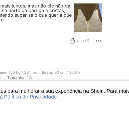
mais juntos, mas não ele não dá
na parte da barriga e costas,
mendo super se o que quer é que
to.
Útil (12)
/ 231 lbs, Busto: 93 cm / 36.6 in, Cintura: 100 cm / 39 in, Quadris: 112 cm / 44 i
eso:
105 kg / 231 lbs
Busto:
93 cm / 36.6 in
to
Tamanho:
1XL
rém achei que ficou subindo na
s para melhorar a sua experiência na Shein. Para mai
i; porém acho que deveria ter
sa
Política de Privacidade
.
Útil (8)