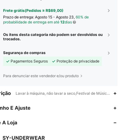
Frete grátis(Pedidos ≥ R$69,00)
Prazo de entrega:
Agosto 15 - Agosto 23,
60% de
probabilidade de entrega em até
12
dias
Os itens desta categoria não podem ser devolvidos ou
trocados.
Segurança de compras
Pagamentos Seguros
Proteção de privacidade
Para denunciar este vendedor e/ou produto
ição
Lavar à máquina, não lavar a seco,Festival de Música,Festa,Casamento,
4,80
16
351
nho E Ajuste
 A Loja
4,80
16
351
SY-UNDERWEAR