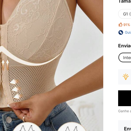
Tama
G1 
91%
Gui
Envia
Inte
Ganhe 
Env