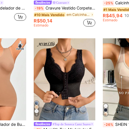
Calcinha modeladora de cintura alta sem costura 
i
Cravure
-25%
ento Frontal, Sutiã-Corselet sem Arame e Sem Enchimento, Modelador Slim para Mulheres
Cravure Vestido Corpete Sem Costura Sem Mangas em Cor de Pele Tamanhos Grandes
-19%
#1 Mais Vendi
em Calcinhas modeladoras plus size
#10 Mais Vendido
R$45,94
10
R$50,14
Estimado
Estimado
4
com Controle de Barriga em Tamanhos Plus Size
SHEIN 1 Peç
#Top de Soneca Cami Suave
-26%
em Preto Tops modeladores femininos
#1 Mais Vendido