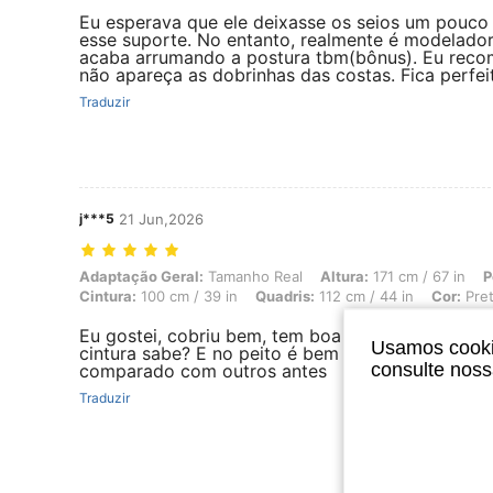
Eu esperava que ele deixasse os seios um pouco 
esse suporte. No entanto, realmente é modelador 
acaba arrumando a postura tbm(bônus). Eu reco
não apareça as dobrinhas das costas. Fica perfei
Traduzir
j***5
21 Jun,2026
Adaptação Geral: Tamanho Real, Altura: 171 cm / 67 in, Peso: 105 kg 
Adaptação Geral:
Tamanho Real
Altura:
171 cm / 67 in
P
Cintura:
100 cm / 39 in
Quadris:
112 cm / 44 in
Cor:
Pre
Eu gostei, cobriu bem, tem boa compreensão, po
Usamos cookie
cintura sabe? E no peito é bem molinho, eu goste
consulte nos
comparado com outros antes
Traduzir