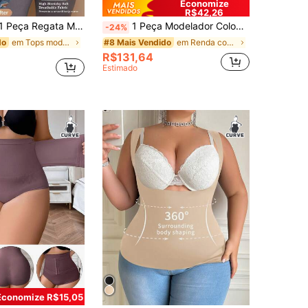
Economize
R$42,26
dora Sem Costura Sólida e Confortável para Mulheres Plus Size
1 Peça Modelador Colombiano Plus Size Feminino, Bodysuit com Controle de Barriga, Macacão com Levantamento de Bumbum, Bodysuit Emagrecedor, Top Modelador de Cintura, Adequado para Múltiplas Ocasiões
-24%
em Tops modeladores plus size
em Renda contrastante Corpetes e modeladores plus
do
#8 Mais Vendido
R$131,64
Estimado
Economize R$15,05