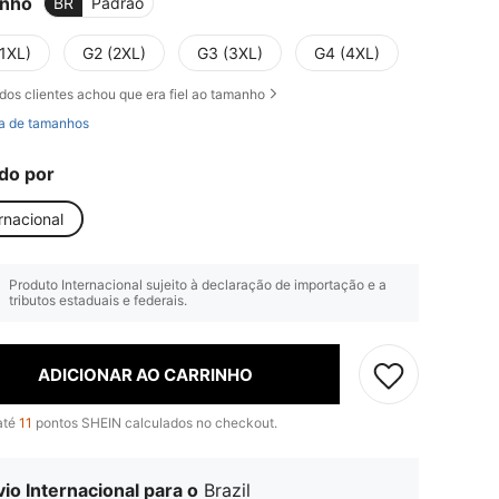
nho
BR
Padrão
(1XL)
G2 (2XL)
G3 (3XL)
G4 (4XL)
dos clientes achou que era fiel ao tamanho
a de tamanhos
do por
rnacional
Produto Internacional sujeito à declaração de importação e a
tributos estaduais e federais.
ADICIONAR AO CARRINHO
até
11
pontos SHEIN calculados no checkout.
io Internacional para o
Brazil