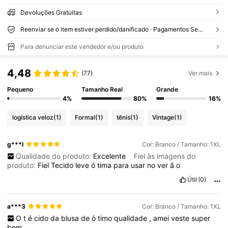
Devoluções Gratuitas
Reenviar se o item estiver perdido/danificado · Pagamentos Seguros · Proteção de privacidade
Para denunciar este vendedor e/ou produto
4,48
(77)
Ver mais
Pequeno
Tamanho Real
Grande
4%
80%
16%
logística veloz
(1)
Formal
(1)
tênis
(1)
Vintage
(1)
g***l
Cor: Branco / Tamanho: 1XL
Qualidade do produto:
Excelente
Fiel às imagens do
produto:
Fiel
Tecido
leve
ó
tima
para
usar
no
ver
ã
o
Útil
(0)
a***3
Cor: Branco / Tamanho: 1XL
O
t
é
cido
da
blusa
de
ó
timo
qualidade
,
amei
veste
super
bem