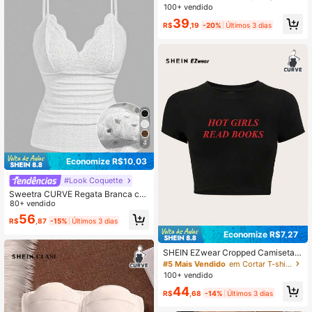
e com Babado, Vestimenta Versátil
100+ vendido
de Moda para Férias de Verão
39
R$
,19
-20%
Últimos 3 dias
4
Economize R$10,03
#Look Coquette
Sweetra CURVE Regata Branca co
m Renda em Bloco de Cor Sólida, E
80+ vendido
stilo Casual de Verão, Plus Size
56
R$
,87
-15%
Últimos 3 dias
Economize R$7,27
SHEIN EZwear Cropped Camiseta P
lus Size Feminino Verão Y2K Rosa c
#5 Mais Vendido
em Cortar T-shirts Tamanhos Grandes
om Slogan "GAROTAS QUENTES L
100+ vendido
EEM LIVROS"
44
R$
,68
-14%
Últimos 3 dias