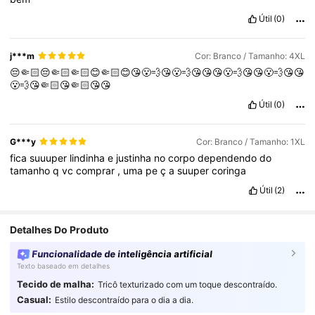
Útil
(0)
j***m
Cor: Branco / Tamanho: 4XL
😔🤏🏻😔🤏🏻🤏🏻😊🤏🏻😊😘😮‍💨😘😮‍💨😘😘😘😮‍💨😘😘😮‍💨😘😘
😮‍💨😘🤏🏻😘🤏🏻😘😘
Útil
(0)
G***y
Cor: Branco / Tamanho: 1XL
fica
suuuper
lindinha
e
justinha
no
corpo
dependendo
do
tamanho
q
vc
comprar
,
uma
pe
ç
a
suuper
coringa
Útil
(2)
Detalhes Do Produto
Funcionalidade de inteligência artificial
Texto baseado em detalhes
Tecido de malha:
Tricô texturizado com um toque descontraído.
Casual:
Estilo descontraído para o dia a dia.
1.1M Seguidores
4,87