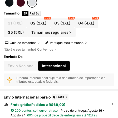
Tamanho
:
BR
Padrão
5 left
3 left
2 left
G1
(1XL)
G2
(2XL)
G3
(3XL)
G4
(4XL)
G5
(5XL)
Tamanhos regulares
Guia de tamanhos
Verifique meu tamanho
Não é o seu tamanho? Conte-nos
Enviado De
Envio Nacional
Internacional
Produto Internacional sujeito à declaração de importação e a
tributos estaduais e federais.
Envio Internacional para o
Brazil
Frete grátis(Pedidos ≥ R$69,00)
200 pontos, se houver atraso
Prazo de entrega:
Agosto 16 -
Agosto 24,
60% de probabilidade de entrega em até
12
dias