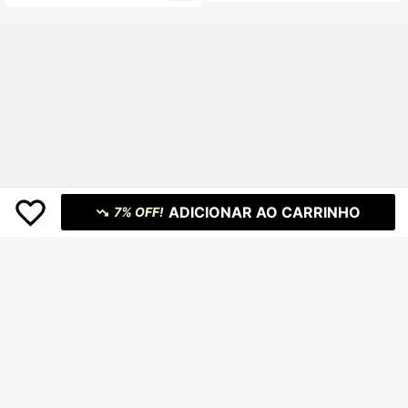
Casual & Festival de Música & Fest
a Sexy Silhueta Básica Bodycon Só
lido Preto Regata Decote V Profund
o Cintura Franzida Tecido Elástico
de Malha Plus Size Mulheres Regat
a - Preto
ADICIONAR AO CARRINHO
7% OFF!