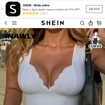
SHEIN - Moda online
×
OBTER
Baixe o App e ganhe cupom exclusivo de 15% OFF!
(2,847)