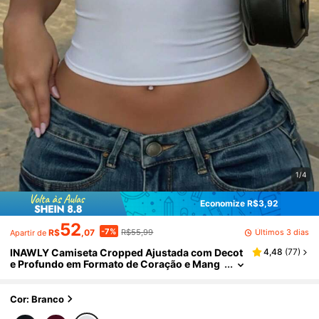
1/4
Economize R$3,92
52
-7%
Últimos 3 dias
R$
,07
R$55,99
Apartir de
INAWLY Camiseta Cropped Ajustada com Decot
4,48
(
77
)
e Profundo em Formato de Coração e Mang
as Curtas, Plus Size e Sexy
Cor: Branco