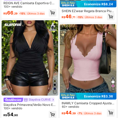
REIGN AVE Camiseta Esportiva Cas
Economize R$8,24
ual com Zíper Frontal Elástica e Ma
100+ vendido
nga Curta Cropped, Plus Size para
SHEIN EZwear Regata Branca Plus
66
R$
,29
-15%
Últimos 3 dias
Mulheres, Primavera/Verão
Size Feminina com Decote Halter e
46
R$
,71
-15%
Últimos 3 dias
Cintura Franzida
13
5
Economize R$3,36
Slaydiva CURVE
INAWLY Camiseta Cropped Ajustad
Slaydiva Primavera/Verão Novo Ele
a com Renda
60+ vendido
gante Festa & Elegante Encontro N
100+ vendido
44
oturno & Gala da Noite & Elegante T
54
R$
,59
-7%
Últimos 3 dias
R$
,90
rajeto & Festa de Dança & Passeio