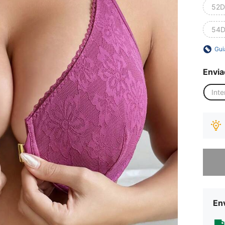
52D
54D
Gui
Envia
Inte
Desculp
Env