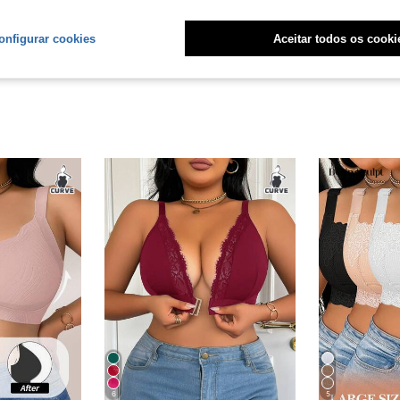
liações
onfigurar cookies
Aceitar todos os cooki
6
5