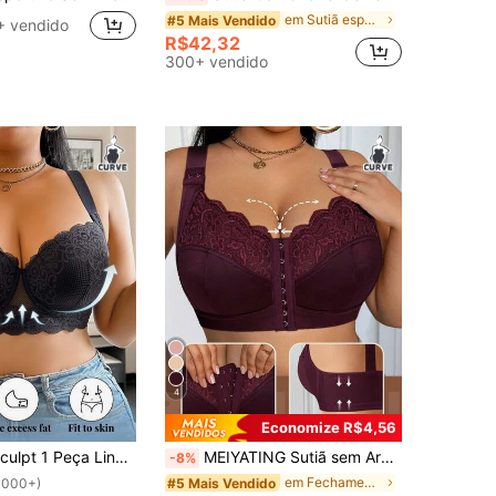
em Sutiã esportivo feminino plus size
#5 Mais Vendido
+ vendido
R$42,32
300+ vendido
4
Economize R$4,56
e Renda Plus Size Confortável, Sem Costura, Franzido, Ajustável, Com Arame, Levantamento
MEIYATING Sutiã sem Arame com Fechamento Frontal em Renda, Lingerie Sexy que Realça o Busto, Plus Size
-8%
em Fechamento frontal Sutiãs e bralettes plus size
#5 Mais Vendido
1000+)