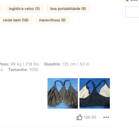
logística veloz (5)
boa portabilidade (8)
veste bem (58)
maravilhoso (6)
 218 lbs, Quadris: 135 cm / 53 in, Cintura: 126 cm / 50 in, Busto: 124 cm / 48.8 i
Peso:
99 kg / 218 lbs
Quadris:
135 cm / 53 in
to
Tamanho:
105E
Útil (0)