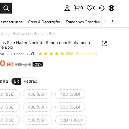
0
0
ar. Press Enter to select.
s masculinas
Casa & Decoração
Tamanhos Grandes
Joias e acessó
enda com Fechamento Frontal e Bojo
Plus Size Halter Neck de Renda com Fechamento
l e Bojo
i2403131115521177
(500+ Comentários)
0
,90
R$65,99
-38%
ICE AND AVAILABILITY
nho
BR
Padrão
D (85E)
46E (85F)
48D (90D)
D (90E)
48E (90F)
50D (95D)
D (95E)
50E (95F)
52D (100D)