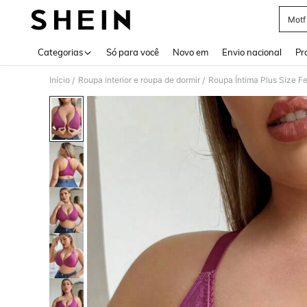
Motf
Use up 
Categorias
Só para você
Novo em
Envio nacional
Pr
Início
Roupa interior e roupa de dormir
Roupa Íntima Plus Size F
/
/