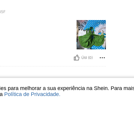
85F
Útil (0)
s para melhorar a sua experiência na Shein. Para mai
05D
sa
Política de Privacidade
.
Útil (0)