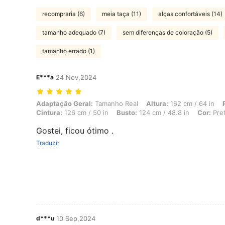
recompraria (6)
meia taça (11)
alças confortáveis (14)
tamanho adequado (7)
sem diferenças de coloração (5)
tamanho errado (1)
E***a
24 Nov,2024
Adaptação Geral: Tamanho Real, Altura: 162 cm / 64 in, Peso: 99 kg /
Adaptação Geral:
Tamanho Real
Altura:
162 cm / 64 in
Cintura:
126 cm / 50 in
Busto:
124 cm / 48.8 in
Cor:
Pre
Gostei, ficou ótimo .
Traduzir
d***u
10 Sep,2024