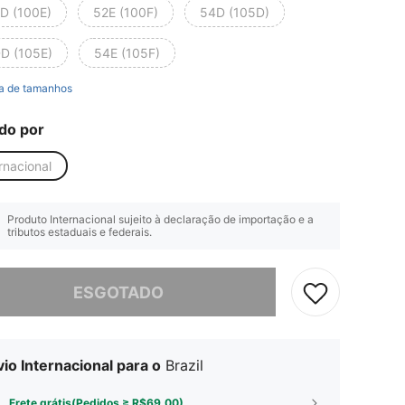
D (100E)
52E (100F)
54D (105D)
D (105E)
54E (105F)
a de tamanhos
do por
rnacional
Produto Internacional sujeito à declaração de importação e a
tributos estaduais e federais.
e, este produto está esgotado.
ESGOTADO
io Internacional para o
Brazil
Frete grátis(Pedidos ≥ R$69,00)