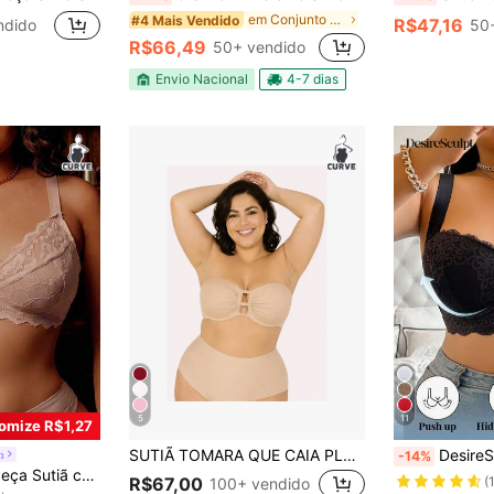
em Conjunto de 3 peças Sutiãs e bralettes plus siz
#4 Mais Vendido
R$47,16
ndido
50
R$66,49
50+ vendido
Envio Nacional
4-7 dias
5
11
omize R$1,27
SUTIÃ TOMARA QUE CAIA PLUS SIZE REFORÇADO MÁXIMA SUSTENTAÇÃO
DesireSculpt 1 Peça Lingerie Sutiã Sexy d
m
-14%
em Semi-transparente Sutiãs Plus Size
ara Mulheres Plus Size, Confortável, Sustentação
R$67,00
(
100+ vendido
)