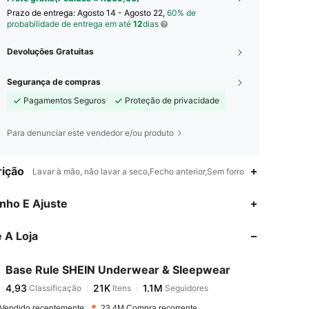
Prazo de entrega:
Agosto 14 - Agosto 22,
60% de
probabilidade de entrega em até
12
dias
Devoluções Gratuitas
Segurança de compras
Pagamentos Seguros
Proteção de privacidade
Para denunciar este vendedor e/ou produto
ição
Lavar à mão, não lavar a seco,Fecho anterior,Sem forro
4,93
21K
1.1M
nho E Ajuste
 A Loja
4,93
21K
1.1M
Base Rule SHEIN Underwear & Sleepwear
4,93
21K
1.1M
Classificação
Itens
Seguidores
r***3
pago
1 dia atrás
Vendido recentemente
23.4M Compra recorrente