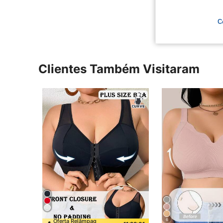
Ver Mais Ava
C
Clientes Também Visitaram
6
Oferta Relâmpag