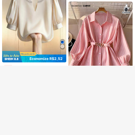
Veja itens semelhantes em estoque
Ver Tudo
Desculpe, este produto está esgotado.
GANHE R$12 OFF
ESGOTADO
Registrar
Economize R$2,52
GlowEve CURVE Blusa casual de manga curta com gola franzida e mangas bufantes em champanhe para mulheres plus size, decorada com detalhes de pérolas falsas, em tecido de cetim, com caimento solto, adequada para uso diário, exibindo elegância do dia a dia. Elegante, casual, adequada para mulheres, romântica, Dia dos Namorados, encontros, vestimenta casual elegante para o dia a dia, traje profissional de escritório, look casual versátil e estiloso para o dia a dia, traje profissional urbano de professora.
-3%
81
R$
,38
6
Envio Nacional
GlowEve CURVE Camisa Casual/Trabalho de Manga Longa com Listras e Abotoamento Único para Mulheres Plus Size
108
R$
,99
60+ vendido