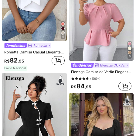
6
5
5
SHEIN MOD CURVE
Franclia Camiseta Elegante Ajustada de Gola Redonda Bordada de Manga Curta Canelada Plus Size para Mulheres
-5%
Último dia
Rometta
SHEIN MOD Top de Chiffon com Estampa Vintage e Patchwork Plus Size, Roupa de Início de Outono, Estilo Vintage, Top com Estampa Romântica
73
R$
,95
100+ vendido
Rometta Camisa Casual Elegante com Manga, Recortes e Tela para Mulheres Plus Size
#3 Mais Vendido
em Cortar Blusas Tamanhos Grandes
5
Estimado
82
72
R$
,95
R$
,99
100+ vendido
Elenzga CURVE
Envio Nacional
Elenzga Camisa de Verão Elegante e Tecida para Mulheres Plus Size
(100+)
84
R$
,95