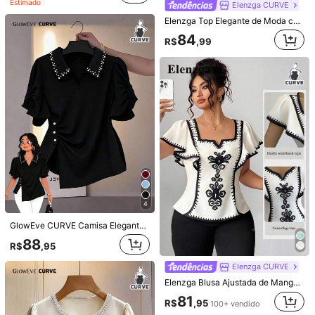
Estimado
Elenzga CURVE
#7 Mais Vendido
em Botão Blusas Tamanhos Grandes
67
Elenzga Top Elegante de Moda com Decote Redondo, Babado, Amarração, Manga Curta, Decoração de Pérolas, Plus Size, Blusas Femininas Elegantes e Casuais para Verão, Top Rosa
R$
,99
100+ vendido
84
R$
,99
8
64
4
R$
,43
GlowEve CURVE Camisa Elegante de Transporte Plus Size com Pregas e Decoração com Contas
Soleia
9
88
R$
,95
Roelina Top Babydoll Estampada com Decote Coração, Manga Pétalas e Franzido no Busto, Estilo Fashionista de Férias para Mulheres
Elenzga CURVE
82
R$
,90
Elenzga Blusa Ajustada de Manga Curta com Babado na Barra e Estampa Floral para Mulheres Plus Size
81
R$
,95
100+ vendido