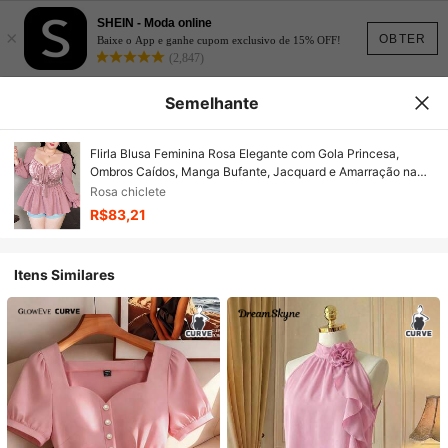
SHEIN - Moda online
×
OBTER
Baixe o App e ganhe cupom exclusivo de 15% OFF!
(2,847)
Semelhante
Flirla Blusa Feminina Rosa Elegante com Gola Princesa,
Ombros Caídos, Manga Bufante, Jacquard e Amarração na
Cintura em Estilo A-Line para Mulheres Plus Size
Rosa chiclete
R$83,21
Itens Similares