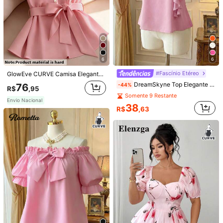
6
6
#Fascínio Etéreo
GlowEve CURVE Camisa Elegante e Simples de Tecido Trançado para Mulheres, Tamanho Grande
DreamSkyne Top Elegante de Verão Plus Size com Gola Babado Floral 3D para Ano Novo
76
-44%
R$
,95
Somente 9 Restante
Envio Nacional
38
R$
,63
1/6
83
-26%
R$
,21
R$111,90
Flirla Blusa Feminina Rosa Elegante com Gola Pri
4,86
(
15
)
ncesa, Ombros Caídos, Manga Bufante, Jac
quard e Amarração na Cintura em Estilo A-L
ine para Mulheres Plus Size
Tamanho
BR
G
(0XL)
G1
(1XL)
G2
(2XL)
G3
(3XL)