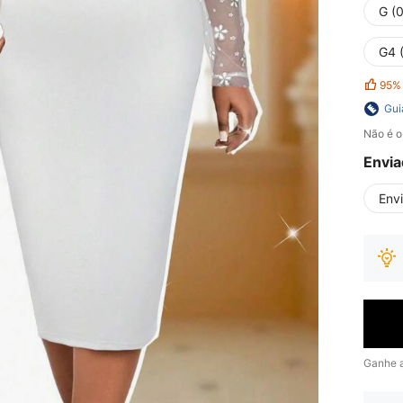
G (
G4 
95%
Gui
Não é o
Envia
Env
Ganhe 