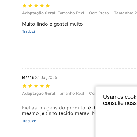
Adaptação Geral: Tamanho Real, Cor: Preto, Tamanho: 2XL
Adaptação Geral:
Tamanho Real
Cor:
Preto
Tamanho:
2
Muito lindo e gostei muito
Traduzir
M***s
31 Jul,2025
Adaptação Geral: Tamanho Real, Cor: Azul, Tamanho: 0XL
Adaptação Geral:
Tamanho Real
Cor:
Azul
Tamanho:
0X
Usamos cookie
consulte nos
Fiel às imagens do produto
:
é do mesmo modelo 
mesmo jeitinho tecido maravilhoso adorei indico
Traduzir