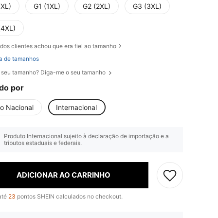
0XL)
G1 (1XL)
G2 (2XL)
G3 (3XL)
(4XL)
dos clientes achou que era fiel ao tamanho
a de tamanhos
 seu tamanho? Diga-me o seu tamanho
do por
io Nacional
Internacional
Produto Internacional sujeito à declaração de importação e a
tributos estaduais e federais.
ADICIONAR AO CARRINHO
até
23
pontos SHEIN calculados no checkout.