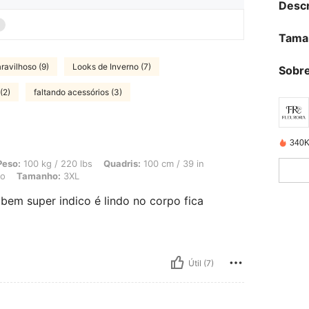
Descr
Tama
ravilhoso (9)
Looks de Inverno (7)
Sobre
(2)
faltando acessórios (3)
340K
/ 220 lbs, Quadris: 100 cm / 39 in, Cintura: 101 cm / 40 in, Busto: 102 cm / 40.2
Peso:
100 kg / 220 lbs
Quadris:
100 cm / 39 in
to
Tamanho:
3XL
bem super indico é lindo no corpo fica
Útil (7)