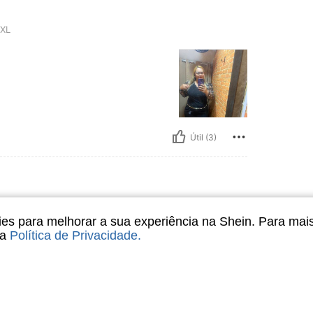
XL
Útil (3)
L
s para melhorar a sua experiência na Shein. Para mai
sa
Política de Privacidade
.
da foto mesma cor para mim do
 a compra