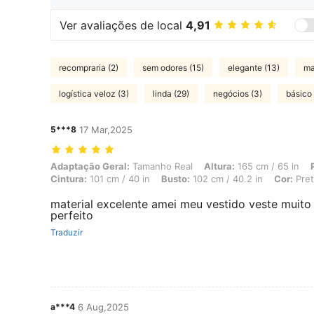
Ver avaliações de local
4,91
recompraria (2)
sem odores (15)
elegante (13)
ma
logística veloz (3)
linda (29)
negócios (3)
básico 
5***8
17 Mar,2025
Adaptação Geral: Tamanho Real, Altura: 165 cm / 65 in, Peso: 100 kg 
Adaptação Geral:
Tamanho Real
Altura:
165 cm / 65 in
Cintura:
101 cm / 40 in
Busto:
102 cm / 40.2 in
Cor:
Pre
material excelente amei meu vestido veste muito 
perfeito
Traduzir
a***4
6 Aug,2025