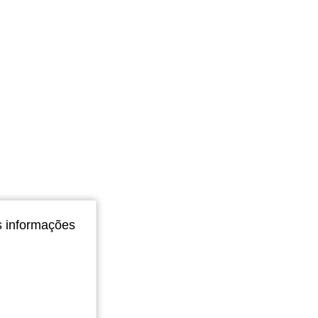
4,77
1.8K
82K
4,77
1.8K
82K
4,77
1.8K
82K
s informações