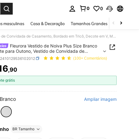
0
0
ar. Press Enter to select.
s masculinas
Casa & Decoração
Tamanhos Grandes
Joias e acessó
Fleurora Vestido de Noiva Plus Size Branco Elegante para Outono, Vestido de Convidada de Casamento, Bordado em Tricô, Decote em V, Manga Bufante, Contraste de Tule, Midi Lápis
Fleurora Vestido de Noiva Plus Size Branco
te para Outono, Vestido de Convidada de
nto, Bordado em Tricô, Decote em V, Manga
z2410129536102012
(100+ Comentários)
e, Contraste de Tule, Midi Lápis
16
,90
ICE AND AVAILABILITY
ete grátis
Branco
Ampliar imagem
nho
BR Tamanho