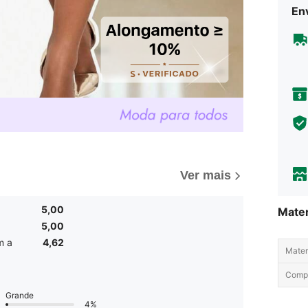
Env
Ver mais
5,00
Mater
5,00
m a
4,62
Materi
Comp
Grande
4%