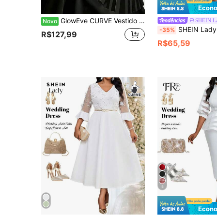
Econo
GlowEve CURVE Vestido Longo Plus Size com Decote em V, Cintura Ajustada, Silhueta A-Line, Patchwork com Acabamento em Renda e Cor Sólida
SHEIN L
Novo
SHEIN Lady CURVE Vestido de Festa Elegante com R
-35%
R$127,99
R$65,59
5
Econo