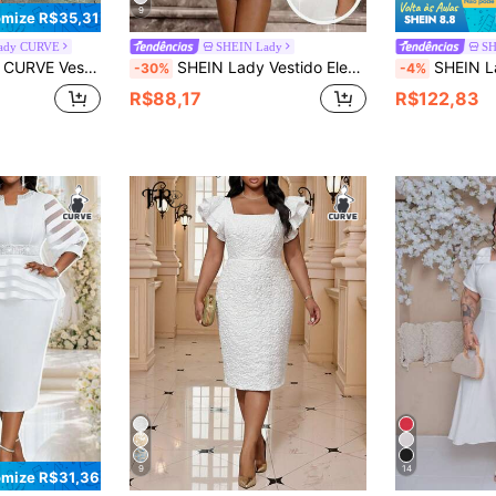
9
mize R$35,31
ady CURVE
SHEIN Lady
SH
enda e Cintura Definida para Mulheres Plus Size
SHEIN Lady Vestido Elegante de Festa com Renda e Recortes, Plus Size
SHEIN Lady Vestido de Malha Branco com Decote em Barco, Manga Bufante, Contraste de Renda, Botão e Ajustado, Midi de Manga Curta para Tamanhos Grandes, Vestidos Elegantes de Pri
-30%
-4%
R$88,17
R$122,83
9
14
mize R$31,36