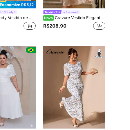
Economize R$5,12
EIN Lady
Cravure
mavera e Verão para Escritório e Uso Diário, Vestidos de Festa de Aniversário, Looks de Show, Vestidos de Aniversário, Looks de Show, Looks de Festival, Looks Elegantes para Mulheres, Vestidos de Trabalho, Looks para Sair, Vestidos para Convidados de Casamento, Looks Brancos para Festa, Vestidos Elegantes de Festival
Cravure Vestido Elegante de Verão Plus Size para Mulheres com Gola de Xale, Decote em V de Tule, Cintura Franzida, Enfeite de Pérolas, Saia em A, Adequado para Banquete, Encontro, Festa, Aniversário
Novo
R$208,90