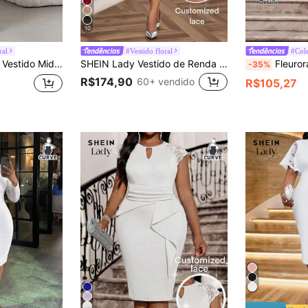
10
ral
#Vestido floral
e com Estampa Floral, Decote em V, Manga Bufante Curta e Mesh
SHEIN Lady Vestido de Renda Preto Elegante para Festa de Plus Size, Primavera, Verão, Outono e Inverno, Vestido Preto Curto
Fleurora Vestido Elegante de 
-35%
R$174,90
60+ vendido
R$105,27