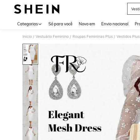
Vest
Use up 
Categorias
Só para você
Novo em
Envio nacional
Pr
Início
Vestuário Feminino
Roupas Femininas Plus
Vestidos Plus
/
/
/