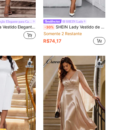
#Coleção Elegante para Casos
SHEIN Lady
Manga Pétala com Decote Coração em Cor Sólida para Mulheres Plus Size
SHEIN Lady Vestido de Festa Elegante com Cintura Marcada, Decote em V e Recortes em Renda para Mulheres Plus Size
-30%
Somente 2 Restante
R$74,17