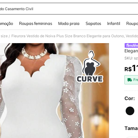
ido Casamento Civil
and down arrow keys to navigate search Buscas recentes and Pesquisar e Encontr
omoção
Roupas femininas
Moda praia
Sapatos
Infantil
Roupa
 size
/
Elegan
Casame
SKU: s
Bufant
1
R$
PR
Fr
Cor:
Tama