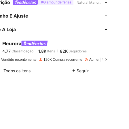
ição
#Glamour de férias
Natural,Manga leg of mutton (pe
4,77
1.8K
82K
nho E Ajuste
 A Loja
4,77
1.8K
82K
Fleurora
4,77
1.8K
82K
Classificação
Itens
Seguidores
c***s
pago
1 dia atrás
 Vendido recentemente
120K Compra recorrente
Aumento de seguidores
4,77
1.8K
82K
 in, Cor: Preto, Tamanho: 3XL
Todos os itens
Seguir
4,77
1.8K
82K
4,77
1.8K
82K
4,77
1.8K
82K