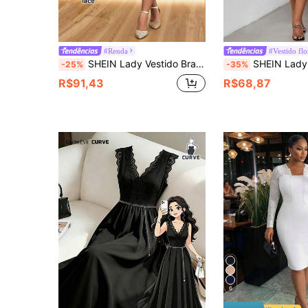
#Renda
#Vestido flo
SHEIN Lady Vestido Branco Elegante com Decote em V, Renda em Contraste e Manga Longa para Mulheres Plus Size, Vestido Formal de Festa de Casamento e Recepção de Outono em Tecido Sedoso, Roupa para Igreja com Curvas
SHEIN Lady Vestido Midi Ajustado e Elegante Feminino Plus Siz
-25%
-35%
R$91,43
R$68,87
6