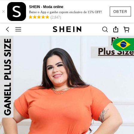
SHEIN - Moda online
×
OBTER
Baixe o App e ganhe cupom exclusivo de 15% OFF!
(2,847)