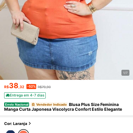
1/7
38
-52%
R$
,32
R$79,90
Entrega em 4-7 dias
Blusa Plus Size Feminina
Envio Nacional
Vendedor Indicado
Manga Curta Japonesa Viscolycra Confort Estilo Elegante
Cor: Laranja