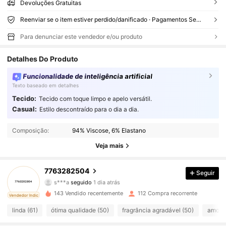
Devoluções Gratuitas
Reenviar se o item estiver perdido/danificado · Pagamentos Seguros · Proteção de privacidade
Para denunciar este vendedor e/ou produto
Detalhes Do Produto
Funcionalidade de inteligência artificial
Texto baseado em detalhes
Tecido:
Tecido com toque limpo e apelo versátil.
Casual:
Estilo descontraído para o dia a dia.
123 Seguidores
4,89
Composição:
94% Viscose, 6% Elastano
123 Seguidores
4,89
Veja mais
123 Seguidores
4,89
7763282504
Seguir
s***a
seguido
1 dia atrás
123 Seguidores
4,89
143 Vendido recentemente
112 Compra recorrente
ado
Vendedor Indicado
123 Seguidores
4,89
linda (61)
ótima qualidade (50)
fragrância agradável (50)
amor (