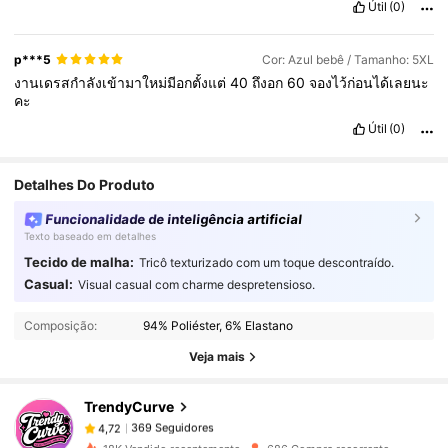
Útil
(0)
p***5
Cor: Azul bebê / Tamanho: 5XL
งานเดรสกำลังเข้ามาใหม่มีอกตั้งแต่
40
ถึงอก
60
จองไว้ก่อนได้เลยนะ
คะ
Útil
(0)
Detalhes Do Produto
Funcionalidade de inteligência artificial
Texto baseado em detalhes
Tecido de malha:
Tricô texturizado com um toque descontraído.
Casual:
Visual casual com charme despretensioso.
369 Seguidores
4,72
Composição:
94% Poliéster, 6% Elastano
Veja mais
369 Seguidores
4,72
TrendyCurve
369 Seguidores
4,72
l***6
pago
1 dia atrás