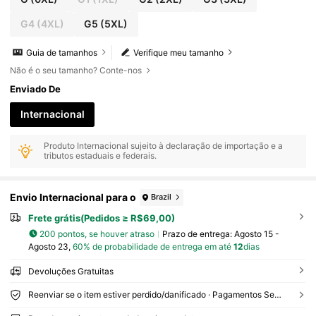
matura; Professor; Verão com Família e Amigos.
Adequada para Uso Diário, Passeios, Festivais, Pr
G4
(4XL)
G5
(5XL)
aia, Festas, Escola, Festivais de Música, Férias, De
slocamento e
Guia de tamanhos
Verifique meu tamanho
Não é o seu tamanho? Conte-nos
Enviado De
Internacional
Produto Internacional sujeito à declaração de importação e a
tributos estaduais e federais.
Envio Internacional para o
Brazil
Frete grátis(Pedidos ≥ R$69,00)
200 pontos, se houver atraso
Prazo de entrega:
Agosto 15 -
Agosto 23,
60% de probabilidade de entrega em até
12
dias
Devoluções Gratuitas
Reenviar se o item estiver perdido/danificado · Pagamentos Seguros · Proteção de privacidade