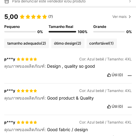
Para denunciar este vendedor e/ou produto
5,00
(7)
Ver mais
Pequeno
Tamanho Real
Grande
0%
100%
0%
tamanho adequado
(2)
ótimo design
(2)
confortável
(1)
p***y
Cor: Azul bebê / Tamanho: 4XL
คุณภาพของผลิตภัณฑ์:
Design
,
quality
so
good
Útil
(0)
p***y
Cor: Azul bebê / Tamanho: 4XL
คุณภาพของผลิตภัณฑ์:
Good
product
&
Quality
Útil
(0)
p***y
Cor: Azul bebê / Tamanho: 4XL
คุณภาพของผลิตภัณฑ์:
Good
fabric
/
design