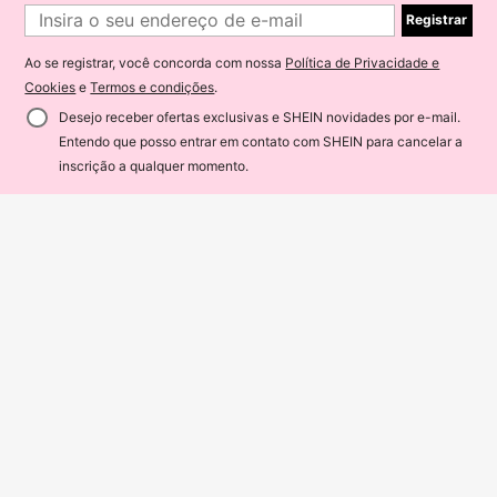
Registrar
Ao se registrar, você concorda com nossa
Política de Privacidade e
Cookies
e
Termos e condições
.
Desejo receber ofertas exclusivas e SHEIN novidades por e-mail.
Entendo que posso entrar em contato com SHEIN para cancelar a
ADICIONAR AO CARRINHO
18% OFF!
9
inscrição a qualquer momento.
6
Economize R$8,99
Economize R$1,83
SHEIN EZwear Camiseta com Gráfi
co da Letra Plus, Ombro Caído, Plus
65
Flirla Camiseta Casual Feminina Est
R$
,91
-12%
Size Califórnia
ampada com Gráfico de Letra Inspir
59
R$
,16
-3%
ada em Los Angeles, Califórnia, De
cote Redondo, Modelagem Larga, P
lus Size